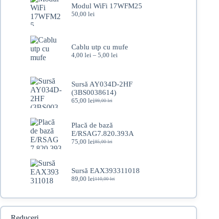
Modul WiFi 17WFM25
50,00
lei
Cablu utp cu mufe
Interval
4,00
lei
–
5,00
lei
de
prețuri:
4,00 lei
Sursă AY034D-2HF
până
(3BS0038614)
la
65,00
lei
5,00 lei
99,00
lei
Prețul
Prețul
inițial
curent
a
este:
Placă de bază
fost:
65,00 lei.
E/RSAG7.820.393A
99,00 lei.
75,00
lei
85,00
lei
Prețul
Prețul
inițial
curent
a
este:
fost:
75,00 lei.
Sursă EAX393311018
85,00 lei.
89,00
lei
110,00
lei
Prețul
Prețul
inițial
curent
a
este:
fost:
89,00 lei.
110,00 lei.
Reduceri