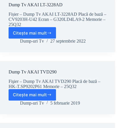
Dump Tv AKAI LT-3228AD
Fișier – Dump Tv AKAI LT-3228AD Placă de bază –
CV9203H-U42 Ecran – G320LD4LA9-2 Memorie –
25Q32
Citește mai mult
Dump
Tv
Dump-uri Tv
27 septembrie 2022
AKAI
LT-
3228AD
Dump Tv AKAI TVD290
Fişier – Dump Tv AKAI TVD290 Placă de bază –
HK-T.SP9202P61 Memorie – 25Q32
Citește mai mult
Dump
Tv
Dump-uri Tv
5 februarie 2019
AKAI
TVD290