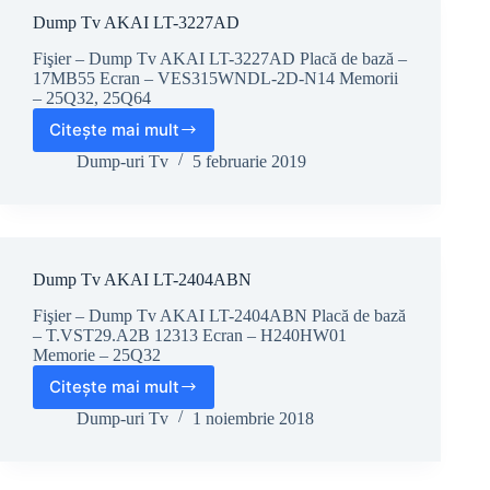
Dump Tv AKAI LT-3227AD
Fişier – Dump Tv AKAI LT-3227AD Placă de bază –
17MB55 Ecran – VES315WNDL-2D-N14 Memorii
– 25Q32, 25Q64
Citește mai mult
Dump
Tv
Dump-uri Tv
5 februarie 2019
AKAI
LT-
3227AD
Dump Tv AKAI LT-2404ABN
Fişier – Dump Tv AKAI LT-2404ABN Placă de bază
– T.VST29.A2B 12313 Ecran – H240HW01
Memorie – 25Q32
Citește mai mult
Dump
Tv
Dump-uri Tv
1 noiembrie 2018
AKAI
LT-
2404ABN