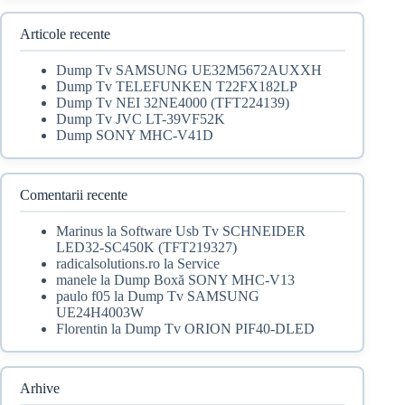
a
este:
fost:
39,00 lei.
40,00 lei.
Articole recente
Dump Tv SAMSUNG UE32M5672AUXXH
Dump Tv TELEFUNKEN T22FX182LP
Dump Tv NEI 32NE4000 (TFT224139)
Dump Tv JVC LT-39VF52K
Dump SONY MHC-V41D
Comentarii recente
Marinus
la
Software Usb Tv SCHNEIDER
LED32-SC450K (TFT219327)
radicalsolutions.ro
la
Service
manele
la
Dump Boxă SONY MHC-V13
paulo f05
la
Dump Tv SAMSUNG
UE24H4003W
Florentin
la
Dump Tv ORION PIF40-DLED
Arhive