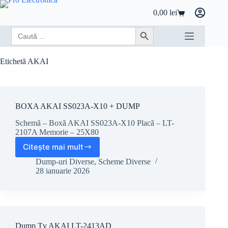
Sari
0,00
lei
la
Coș
conținut
de
Search
Search Button
cumpărături
for:
Etichetă
AKAI
BOXA AKAI SS023A-X10 + DUMP
Schemă – Boxă AKAI SS023A-X10 Placă – LT-
2107A Memorie – 25X80
Citește mai mult
BOXA
AKAI
Dump-uri Diverse
,
Scheme Diverse
SS023A-
28 ianuarie 2026
X10
+
DUMP
Dump Tv AKAI LT-2413AD