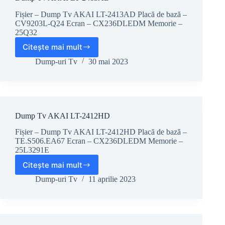
Fișier – Dump Tv AKAI LT-2413AD Placă de bază –
CV9203L-Q24 Ecran – CX236DLEDM Memorie –
25Q32
Citește mai mult
Dump
Tv
Dump-uri Tv
30 mai 2023
AKAI
LT-
2413AD
Dump Tv AKAI LT-2412HD
Fișier – Dump Tv AKAI LT-2412HD Placă de bază –
TE.S506.EA67 Ecran – CX236DLEDM Memorie –
25L3291E
Citește mai mult
Dump
Tv
Dump-uri Tv
11 aprilie 2023
AKAI
LT-
2412HD