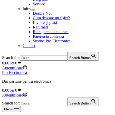
Service
Info
Despre Noi
Cum descarc un fişier?
Livrare și plată
Returnări
Retragere din contract
Părerea ta contează
Susține Pro Electronica
Contact
Search for:
Search Button
Coș
0,00
lei
0
de
Autentificare
cumpărături
Pro Electronica
Din pasiune pentru electronică
Coș
0,00
lei
0
de
Autentificare
cumpărături
Search for:
Search Button
Meniu