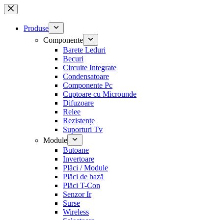
Sari
la
conținut
Produse
Componente
Barete Leduri
Becuri
Circuite Integrate
Condensatoare
Componente Pc
Cuptoare cu Microunde
Difuzoare
Relee
Rezistențe
Suporturi Tv
Module
Butoane
Invertoare
Plăci / Module
Plăci de bază
Plăci T-Con
Senzor Ir
Surse
Wireless