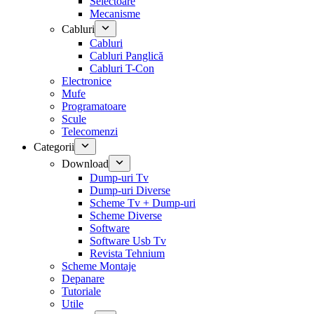
Selectoare
Mecanisme
Cabluri
Cabluri
Cabluri Panglică
Cabluri T-Con
Electronice
Mufe
Programatoare
Scule
Telecomenzi
Categorii
Download
Dump-uri Tv
Dump-uri Diverse
Scheme Tv + Dump-uri
Scheme Diverse
Software
Software Usb Tv
Revista Tehnium
Scheme Montaje
Depanare
Tutoriale
Utile