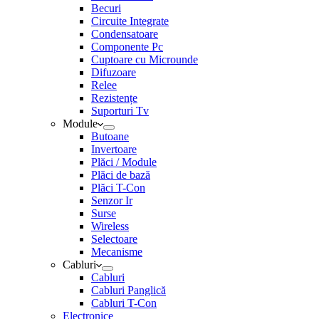
Becuri
Circuite Integrate
Condensatoare
Componente Pc
Cuptoare cu Microunde
Difuzoare
Relee
Rezistențe
Suporturi Tv
Module
Butoane
Invertoare
Plăci / Module
Plăci de bază
Plăci T-Con
Senzor Ir
Surse
Wireless
Selectoare
Mecanisme
Cabluri
Cabluri
Cabluri Panglică
Cabluri T-Con
Electronice