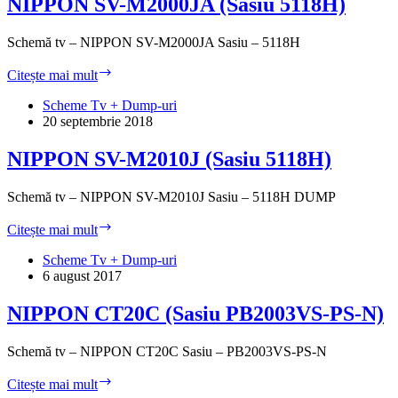
NIPPON SV-M2000JA (Sasiu 5118H)
Schemă tv – NIPPON SV-M2000JA Sasiu – 5118H
NIPPON
Citește mai mult
SV-
M2000JA
Scheme Tv + Dump-uri
(Sasiu
20 septembrie 2018
5118H)
NIPPON SV-M2010J (Sasiu 5118H)
Schemă tv – NIPPON SV-M2010J Sasiu – 5118H DUMP
NIPPON
Citește mai mult
SV-
M2010J
Scheme Tv + Dump-uri
(Sasiu
6 august 2017
5118H)
NIPPON CT20C (Sasiu PB2003VS-PS-N)
Schemă tv – NIPPON CT20C Sasiu – PB2003VS-PS-N
NIPPON
Citește mai mult
CT20C