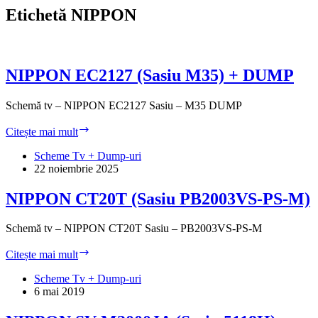
Etichetă
NIPPON
NIPPON EC2127 (Sasiu M35) + DUMP
Schemă tv – NIPPON EC2127 Sasiu – M35 DUMP
NIPPON
Citește mai mult
EC2127
(Sasiu
Scheme Tv + Dump-uri
M35)
22 noiembrie 2025
+
DUMP
NIPPON CT20T (Sasiu PB2003VS-PS-M)
Schemă tv – NIPPON CT20T Sasiu – PB2003VS-PS-M
NIPPON
Citește mai mult
CT20T
(Sasiu
Scheme Tv + Dump-uri
PB2003VS-
6 mai 2019
PS-
M)