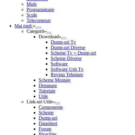
Mufe
Programatoare
Scule
Telecomenzi
Mai mult
Categorii
Download
Dump-uri Tv
Dump-uri Diverse
Scheme Tv + Dump-uri
Scheme Diverse
Software
Software Usb Tv
Revista Tehnium
Scheme Montaje
Depanare
Tutoriale
Utile
Link-uri Utile
Componente
Scheme
Dump-uri
Datasheet
Forum
Blog/Site