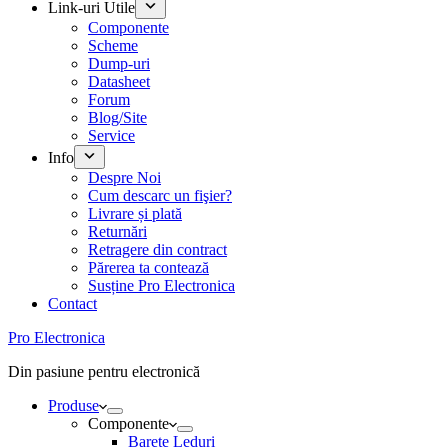
Link-uri Utile
Componente
Scheme
Dump-uri
Datasheet
Forum
Blog/Site
Service
Info
Despre Noi
Cum descarc un fişier?
Livrare și plată
Returnări
Retragere din contract
Părerea ta contează
Susține Pro Electronica
Contact
Pro Electronica
Din pasiune pentru electronică
Produse
Componente
Barete Leduri