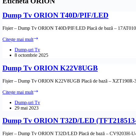
Etichetă
ORION
Dump Tv ORION T40D/PIF/LED
Fișier – Dump Tv ORION T40D/PIF/LED Placă de bază – 17AT01
Dump
Citește mai mult
Tv
ORION
Dump-uri Tv
T40D/PIF/LED
8 octombrie 2025
Dump Tv ORION K22V8UGB
Fișier – Dump Tv ORION K22V8UGB Placă de bază – XZT190R-3
Dump
Citește mai mult
Tv
ORION
Dump-uri Tv
K22V8UGB
29 mai 2023
Dump Tv ORION T32D/LED (TFT218513-
Fișier – Dump Tv ORION T32D/LED Placă de bază – CV9203H-U