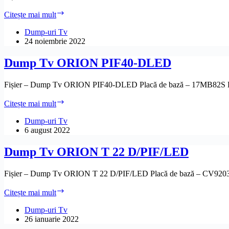
Dump
Citește mai mult
Tv
ORION
Dump-uri Tv
T32D/LED
24 noiembrie 2022
(TFT218513-
1)
Dump Tv ORION PIF40-DLED
Fișier – Dump Tv ORION PIF40-DLED Placă de bază – 17MB82S
Dump
Citește mai mult
Tv
ORION
Dump-uri Tv
PIF40-
6 august 2022
DLED
Dump Tv ORION T 22 D/PIF/LED
Fișier – Dump Tv ORION T 22 D/PIF/LED Placă de bază – CV9
Dump
Citește mai mult
Tv
ORION
Dump-uri Tv
T
26 ianuarie 2022
22