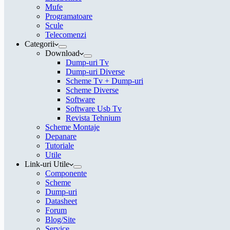
Mufe
Programatoare
Scule
Telecomenzi
Categorii
Download
Dump-uri Tv
Dump-uri Diverse
Scheme Tv + Dump-uri
Scheme Diverse
Software
Software Usb Tv
Revista Tehnium
Scheme Montaje
Depanare
Tutoriale
Utile
Link-uri Utile
Componente
Scheme
Dump-uri
Datasheet
Forum
Blog/Site
Service