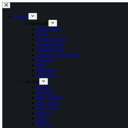
Sari
la
conținut
Produse
Componente
Barete Leduri
Becuri
Circuite Integrate
Condensatoare
Componente Pc
Cuptoare cu Microunde
Difuzoare
Relee
Rezistențe
Suporturi Tv
Module
Butoane
Invertoare
Plăci / Module
Plăci de bază
Plăci T-Con
Senzor Ir
Surse
Wireless