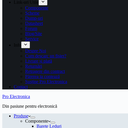
Link-uri Utile
Componente
Scheme
Dump-uri
Datasheet
Forum
Blog/Site
Service
Info
Despre Noi
Cum descarc un fişier?
Livrare și plată
Returnări
Retragere din contract
Părerea ta contează
Susține Pro Electronica
Contact
Pro Electronica
Din pasiune pentru electronică
Produse
Componente
Barete Leduri