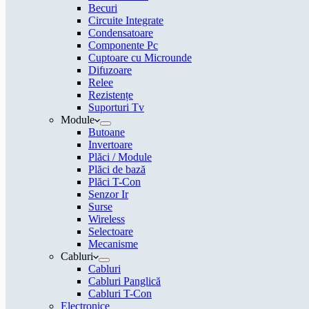
Becuri
Circuite Integrate
Condensatoare
Componente Pc
Cuptoare cu Microunde
Difuzoare
Relee
Rezistențe
Suporturi Tv
Module
Butoane
Invertoare
Plăci / Module
Plăci de bază
Plăci T-Con
Senzor Ir
Surse
Wireless
Selectoare
Mecanisme
Cabluri
Cabluri
Cabluri Panglică
Cabluri T-Con
Electronice