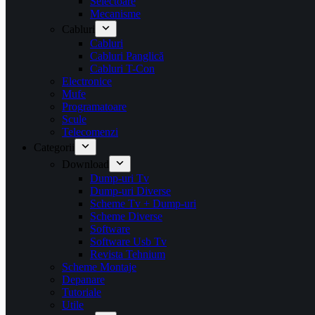
Selectoare
Mecanisme
Cabluri
Cabluri
Cabluri Panglică
Cabluri T-Con
Electronice
Mufe
Programatoare
Scule
Telecomenzi
Categorii
Download
Dump-uri Tv
Dump-uri Diverse
Scheme Tv + Dump-uri
Scheme Diverse
Software
Software Usb Tv
Revista Tehnium
Scheme Montaje
Depanare
Tutoriale
Utile