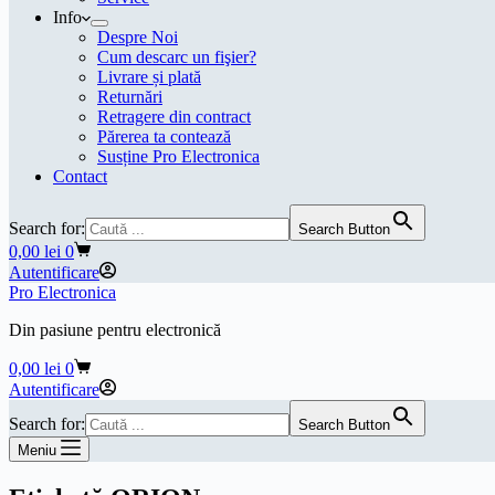
Info
Despre Noi
Cum descarc un fişier?
Livrare și plată
Returnări
Retragere din contract
Părerea ta contează
Susține Pro Electronica
Contact
Search for:
Search Button
Coș
0,00
lei
0
de
Autentificare
cumpărături
Pro Electronica
Din pasiune pentru electronică
Coș
0,00
lei
0
de
Autentificare
cumpărături
Search for:
Search Button
Meniu