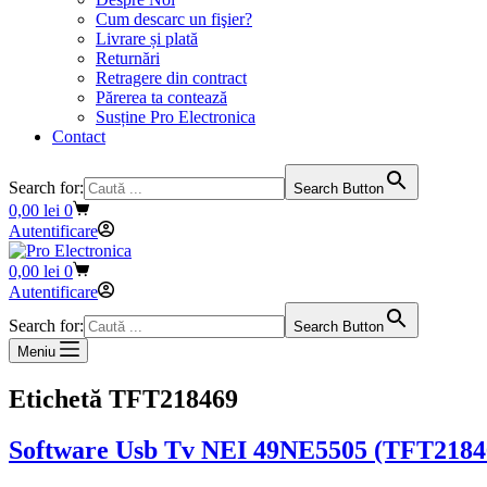
Cum descarc un fişier?
Livrare și plată
Returnări
Retragere din contract
Părerea ta contează
Susține Pro Electronica
Contact
Search for:
Search Button
Coș
0,00
lei
0
de
Autentificare
cumpărături
Coș
0,00
lei
0
de
Autentificare
cumpărături
Search for:
Search Button
Meniu
Etichetă
TFT218469
Software Usb Tv NEI 49NE5505 (TFT2184