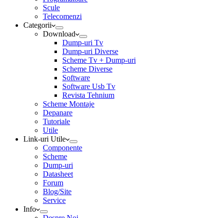
Scule
Telecomenzi
Categorii
Download
Dump-uri Tv
Dump-uri Diverse
Scheme Tv + Dump-uri
Scheme Diverse
Software
Software Usb Tv
Revista Tehnium
Scheme Montaje
Depanare
Tutoriale
Utile
Link-uri Utile
Componente
Scheme
Dump-uri
Datasheet
Forum
Blog/Site
Service
Info
Despre Noi