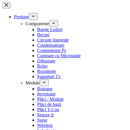
Sari
la
conținut
Produse
Componente
Barete Leduri
Becuri
Circuite Integrate
Condensatoare
Componente Pc
Cuptoare cu Microunde
Difuzoare
Relee
Rezistențe
Suporturi Tv
Module
Butoane
Invertoare
Plăci / Module
Plăci de bază
Plăci T-Con
Senzor Ir
Surse
Wireless