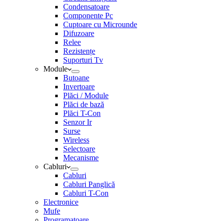
Condensatoare
Componente Pc
Cuptoare cu Microunde
Difuzoare
Relee
Rezistențe
Suporturi Tv
Module
Butoane
Invertoare
Plăci / Module
Plăci de bază
Plăci T-Con
Senzor Ir
Surse
Wireless
Selectoare
Mecanisme
Cabluri
Cabluri
Cabluri Panglică
Cabluri T-Con
Electronice
Mufe
Programatoare