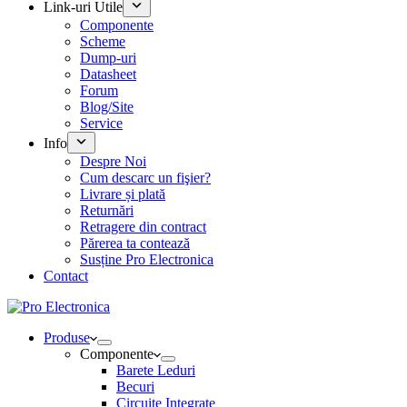
Link-uri Utile
Componente
Scheme
Dump-uri
Datasheet
Forum
Blog/Site
Service
Info
Despre Noi
Cum descarc un fişier?
Livrare și plată
Returnări
Retragere din contract
Părerea ta contează
Susține Pro Electronica
Contact
Produse
Componente
Barete Leduri
Becuri
Circuite Integrate