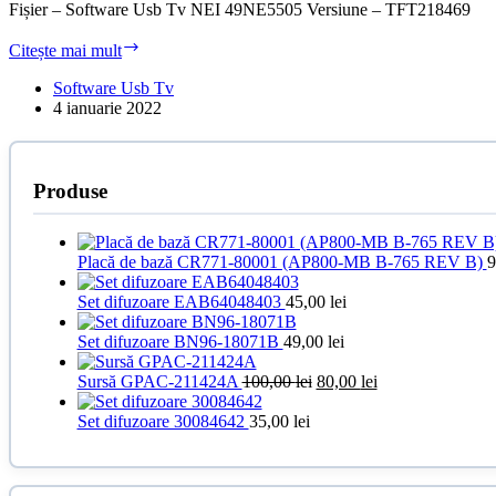
Fișier – Software Usb Tv NEI 49NE5505 Versiune – TFT218469
Software
Citește mai mult
Usb
Tv
Software Usb Tv
NEI
4 ianuarie 2022
49NE5505
(TFT218469)
Produse
Placă de bază CR771-80001 (AP800-MB B-765 REV B)
9
Set difuzoare EAB64048403
45,00
lei
Set difuzoare BN96-18071B
49,00
lei
Prețul
Prețul
Sursă GPAC-211424A
100,00
lei
80,00
lei
inițial
curent
a
este:
Set difuzoare 30084642
35,00
lei
fost:
80,00 lei.
100,00 lei.