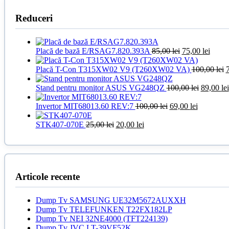
Reduceri
Prețul
Prețul
Placă de bază E/RSAG7.820.393A
85,00
lei
75,00
lei
inițial
curen
a
este:
P
Placă T-Con T315XW02 V9 (T260XW02 VA)
100,00
lei
fost:
75,00 
i
85,00 lei.
Prețul
a
Stand pentru monitor ASUS VG248QZ
100,00
lei
89,00
lei
inițial
f
Prețul
Prețul
a
1
Invertor MIT68013.60 REV:7
100,00
lei
69,00
lei
inițial
curent
fost:
Prețul
Prețul
a
este:
100,00 le
STK407-070E
25,00
lei
20,00
lei
inițial
curent
fost:
69,00 lei.
a
este:
100,00 lei.
fost:
20,00 lei.
25,00 lei.
Articole recente
Dump Tv SAMSUNG UE32M5672AUXXH
Dump Tv TELEFUNKEN T22FX182LP
Dump Tv NEI 32NE4000 (TFT224139)
Dump Tv JVC LT-39VF52K