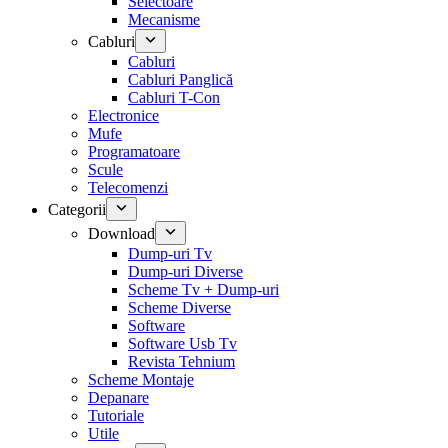
Selectoare
Mecanisme
Cabluri
Cabluri
Cabluri Panglică
Cabluri T-Con
Electronice
Mufe
Programatoare
Scule
Telecomenzi
Categorii
Download
Dump-uri Tv
Dump-uri Diverse
Scheme Tv + Dump-uri
Scheme Diverse
Software
Software Usb Tv
Revista Tehnium
Scheme Montaje
Depanare
Tutoriale
Utile