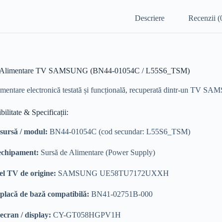
Descriere
Recenzii (
e Alimentare TV SAMSUNG (BN44-01054C / L55S6_TSM)
imentare electronică testată și funcțională, recuperată dintr-un TV 
ilitate & Specificații:
sursă / modul:
BN44-01054C (cod secundar: L55S6_TSM)
echipament:
Sursă de Alimentare (Power Supply)
l TV de origine:
SAMSUNG UE58TU7172UXXH
placă de bază compatibilă:
BN41-02751B-000
ecran / display:
CY-GT058HGPV1H