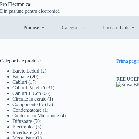
Sari
Pro Electronica
la
Din pasiune pentru electronică
conținut
Produse
Categorii
Link-uri Utile
Categorii de produse
Prima pagi
Barete Leduri
(2)
Butoane
(20)
REDUCER
Cabluri
(17)
Cabluri Panglică
(31)
Cabluri T-Con
(66)
Circuite Integrate
(1)
Componente Pc
(12)
Condensatoare
(1)
Cuptoare cu Microunde
(4)
Difuzoare
(50)
Electronice
(3)
Invertoare
(21)
Mecanisme
(1)