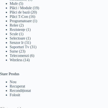
Mufe
(5)
Plăci / Module
(19)
Plăci de bază
(20)
Plăci T-Con
(16)
Programatoare
(1)
Relee
(2)
Rezistențe
(1)
Scule
(1)
Selectoare
(1)
Senzor Ir
(31)
Suporturi Tv
(31)
Surse
(23)
Telecomenzi
(6)
Wireless
(14)
Stare Produs
Nou
Recuperat
Recondiționat
Folosit