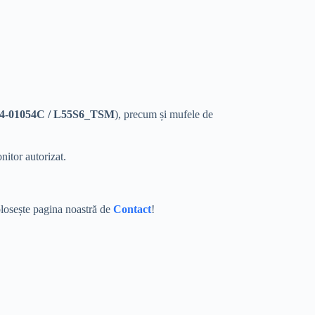
4-01054C / L55S6_TSM
), precum și mufele de
itor autorizat.
losește pagina noastră de
Contact
!