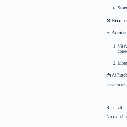
Star
🛠️ Recoma
⚠️
Atenție 
Vă ru
conec
Monta
📩 Ai între
Dacă ai nel
Recenzii
Nu există r