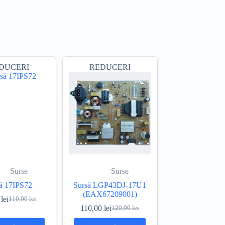
DUCERI
REDUCERI
Surse
Surse
ă 17IPS72
Sursă LGP43DJ-17U1
(EAX67209001)
0
lei
110,00
lei
Prețul
Prețul
110,00
lei
120,00
lei
inițial
curent
Prețul
Prețul
a
este:
inițial
curent