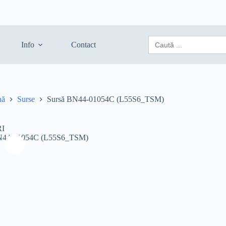
Search
Info
Contact
for:
nă
Surse
Sursă BN44-01054C (L55S6_TSM)
I