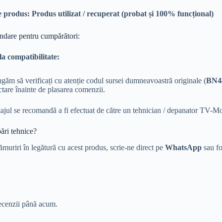
e produs:
Produs utilizat / recuperat (probat și 100% funcțional)
ndare pentru cumpărători:
la compatibilitate:
găm să verificați cu atenție codul sursei dumneavoastră originale (
BN4
tare înainte de plasarea comenzii.
jul se recomandă a fi efectuat de către un tehnician / depanator TV-Mon
bări tehnice?
ămuriri în legătură cu acest produs, scrie-ne direct pe
WhatsApp
sau fo
ecenzii până acum.