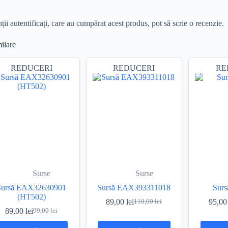
ii autentificați, care au cumpărat acest produs, pot să scrie o recenzie.
ilare
REDUCERI
REDUCERI
RE
Surse
Surse
Sursă EAX32630901
Sursă EAX393311018
Surs
(HT502)
89,00
lei
95,0
110,00
lei
Prețul
Prețul
89,00
lei
99,00
lei
Prețul
Prețul
inițial
curent
inițial
curent
a
este: