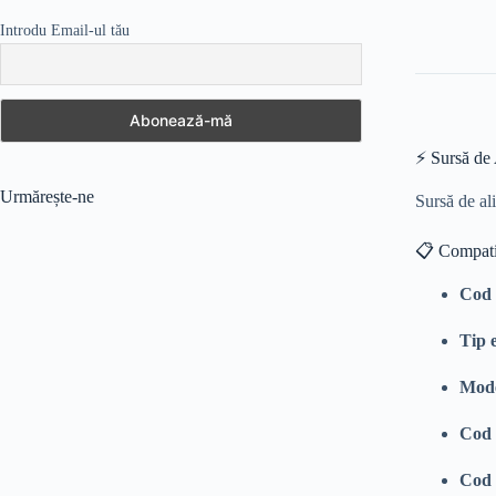
Introdu Email-ul tău
⚡ Sursă d
Urmărește-ne
Sursă de al
📋 Compatib
Cod 
Tip 
Mode
Cod 
Cod 