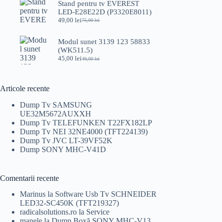
a
este:
Stand pentru tv EVEREST
fost:
110,00 lei.
LED-E28E22D (P3320E8011)
120,00 lei.
49,00
lei
75,00
lei
Prețul
Prețul
inițial
curent
a
este:
Modul sunet 3139 123 58833
fost:
49,00 lei.
(WK511.5)
75,00 lei.
45,00
lei
49,00
lei
Prețul
Prețul
inițial
curent
a
este:
fost:
45,00 lei.
Articole recente
49,00 lei.
Dump Tv SAMSUNG
UE32M5672AUXXH
Dump Tv TELEFUNKEN T22FX182LP
Dump Tv NEI 32NE4000 (TFT224139)
Dump Tv JVC LT-39VF52K
Dump SONY MHC-V41D
Comentarii recente
Marinus
la
Software Usb Tv SCHNEIDER
LED32-SC450K (TFT219327)
radicalsolutions.ro
la
Service
manele
la
Dump Boxă SONY MHC-V13