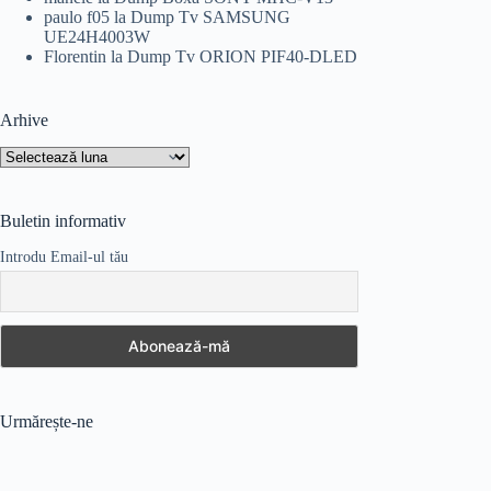
paulo f05
la
Dump Tv SAMSUNG
UE24H4003W
Florentin
la
Dump Tv ORION PIF40-DLED
Arhive
Arhive
Buletin informativ
Introdu Email-ul tău
Urmărește-ne