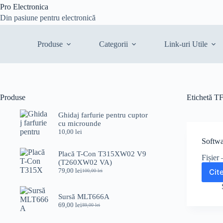
Sari
Pro Electronica
la
Din pasiune pentru electronică
conținut
Produse
Categorii
Link-uri Utile
Produse
Etichetă
TF
Ghidaj farfurie pentru cuptor
cu microunde
10,00
lei
Softw
Placă T-Con T315XW02 V9
Fișie
(T260XW02 VA)
79,00
lei
Cit
100,00
lei
Prețul
Prețul
inițial
curent
a
este:
Sursă MLT666A
fost:
79,00 lei.
69,00
lei
100,00 lei.
89,00
lei
Prețul
Prețul
inițial
curent