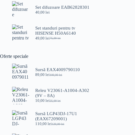
a
este:
fost:
69,00 lei.
Set difuzoare EAB62828301
89,00 lei.
40,00
lei
Set standuri pentru tv
HISENSE H50A6140
49,00
lei
75,00
lei
Prețul
Prețul
inițial
curent
a
este:
fost:
49,00 lei.
Oferte speciale
75,00 lei.
Sursă EAX4009790110
89,00
lei
100,00
lei
Prețul
Prețul
inițial
curent
a
este:
Releu V23061-A1004-A302
fost:
89,00 lei.
(9V – 8A)
100,00 lei.
10,00
lei
25,00
lei
Prețul
Prețul
inițial
curent
a
este:
Sursă LGP43DJ-17U1
fost:
10,00 lei.
(EAX67209001)
25,00 lei.
110,00
lei
120,00
lei
Prețul
Prețul
inițial
curent