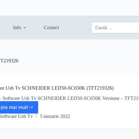
Search
Info
Contact
for:
T219326
are Usb Tv SCHNEIDER LED50-SC650K (TFT219326)
r – Software Usb Tv SCHNEIDER LED50-SC650K Versiune – TFT21
ește mai mult
Software
Usb
Software Usb Tv
5 ianuarie 2022
Tv
SCHNEIDER
LED50-