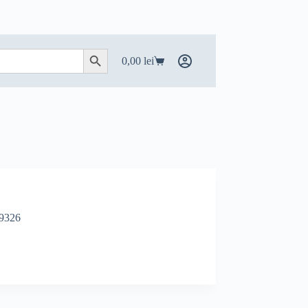
Search Button
0,00
lei
Coș
de
cumpărături
9326