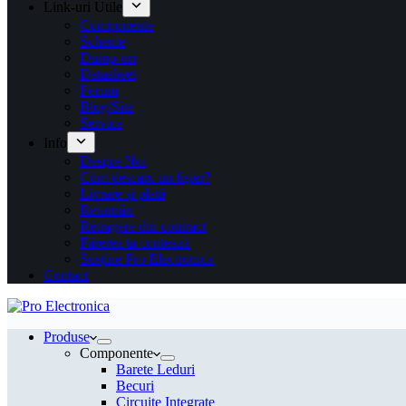
Link-uri Utile
Componente
Scheme
Dump-uri
Datasheet
Forum
Blog/Site
Service
Info
Despre Noi
Cum descarc un fişier?
Livrare și plată
Returnări
Retragere din contract
Părerea ta contează
Susține Pro Electronica
Contact
Produse
Componente
Barete Leduri
Becuri
Circuite Integrate