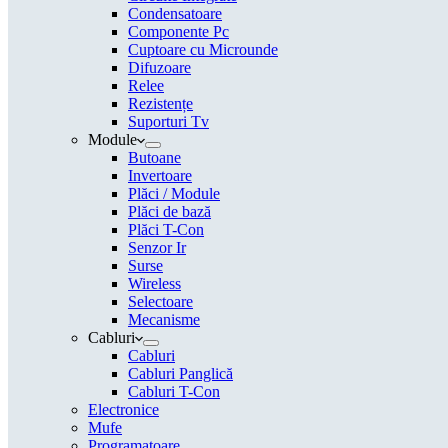
Condensatoare
Componente Pc
Cuptoare cu Microunde
Difuzoare
Relee
Rezistențe
Suporturi Tv
Module
Butoane
Invertoare
Plăci / Module
Plăci de bază
Plăci T-Con
Senzor Ir
Surse
Wireless
Selectoare
Mecanisme
Cabluri
Cabluri
Cabluri Panglică
Cabluri T-Con
Electronice
Mufe
Programatoare