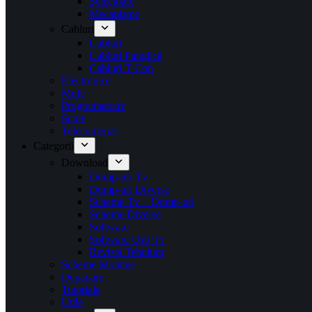
Selectoare
Mecanisme
Cabluri
Cabluri
Cabluri Panglică
Cabluri T-Con
Electronice
Mufe
Programatoare
Scule
Telecomenzi
Categorii
Download
Dump-uri Tv
Dump-uri Diverse
Scheme Tv + Dump-uri
Scheme Diverse
Software
Software Usb Tv
Revista Tehnium
Scheme Montaje
Depanare
Tutoriale
Utile