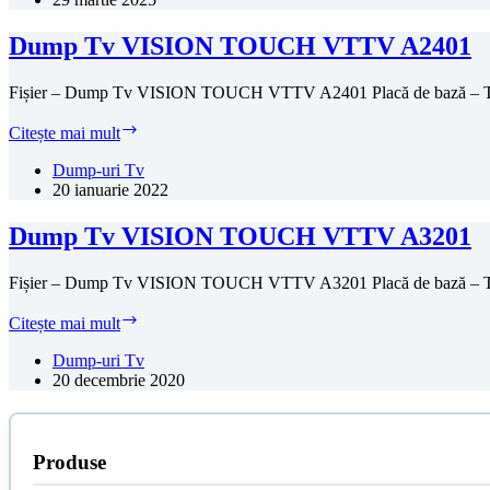
VTTV
A3201
Dump Tv VISION TOUCH VTTV A2401
(32″
LED
Fișier – Dump Tv VISION TOUCH VTTV A2401 Placă de bază –
TV)
Dump
Citește mai mult
Tv
VISION
Dump-uri Tv
TOUCH
20 ianuarie 2022
VTTV
A2401
Dump Tv VISION TOUCH VTTV A3201
Fișier – Dump Tv VISION TOUCH VTTV A3201 Placă de bază –
Dump
Citește mai mult
Tv
VISION
Dump-uri Tv
TOUCH
20 decembrie 2020
VTTV
A3201
Produse