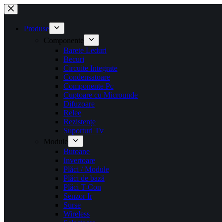
Sari
la
conținut
Produse
Componente
Barete Leduri
Becuri
Circuite Integrate
Condensatoare
Componente Pc
Cuptoare cu Microunde
Difuzoare
Relee
Rezistențe
Suporturi Tv
Module
Butoane
Invertoare
Plăci / Module
Plăci de bază
Plăci T-Con
Senzor Ir
Surse
Wireless