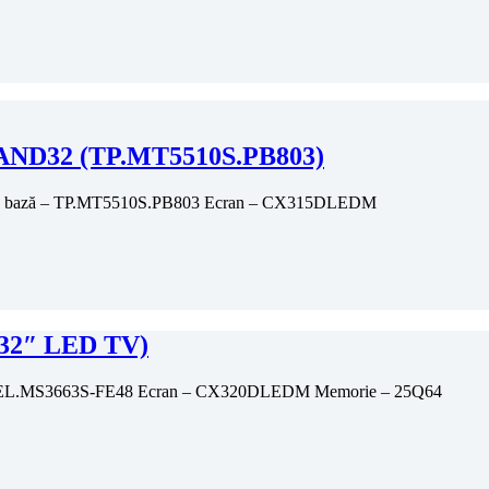
AND32 (TP.MT5510S.PB803)
e bază – TP.MT5510S.PB803 Ecran – CX315DLEDM
32″ LED TV)
– EL.MS3663S-FE48 Ecran – CX320DLEDM Memorie – 25Q64