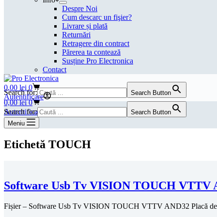
Despre Noi
Cum descarc un fişier?
Livrare și plată
Returnări
Retragere din contract
Părerea ta contează
Susține Pro Electronica
Contact
Coș
0,00
lei
0
Search for:
Search Button
de
Autentificare
Coș
0,00
lei
0
cumpărături
de
Autentificare
Search for:
Search Button
cumpărături
Meniu
Etichetă
TOUCH
Software Usb Tv VISION TOUCH VTTV A
Fișier – Software Usb Tv VISION TOUCH VTTV AND32 Placă d