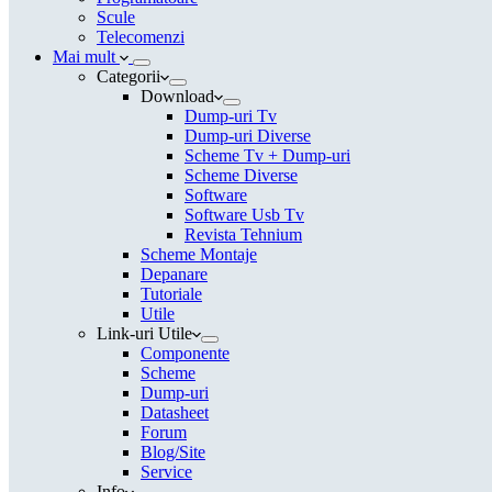
Scule
Telecomenzi
Mai mult
Categorii
Download
Dump-uri Tv
Dump-uri Diverse
Scheme Tv + Dump-uri
Scheme Diverse
Software
Software Usb Tv
Revista Tehnium
Scheme Montaje
Depanare
Tutoriale
Utile
Link-uri Utile
Componente
Scheme
Dump-uri
Datasheet
Forum
Blog/Site
Service
Info