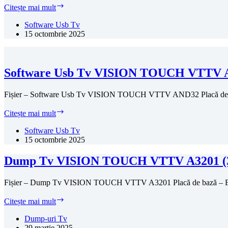
Software
Citește mai mult
Usb
Tv
Software Usb Tv
VISION
15 octombrie 2025
TOUCH
VTTV
AND32
(P75-
Software Usb Tv VISION TOUCH VTTV 
2841V6.0)
Fișier – Software Usb Tv VISION TOUCH VTTV AND32 Placă d
Software
Citește mai mult
Usb
Tv
Software Usb Tv
VISION
15 octombrie 2025
TOUCH
VTTV
Dump Tv VISION TOUCH VTTV A3201 (
AND32
(TP.MT5510S.PB803)
Fișier – Dump Tv VISION TOUCH VTTV A3201 Placă de bază 
Dump
Citește mai mult
Tv
VISION
Dump-uri Tv
TOUCH
29 martie 2025