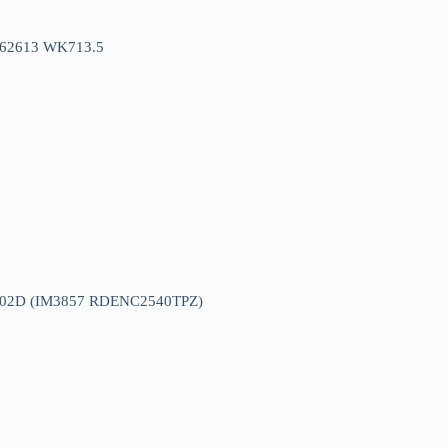
3 62613 WK713.5
6102D (IM3857 RDENC2540TPZ)