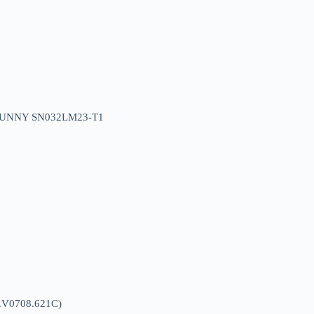
v SUNNY SN032LM23-T1
.V0708.621C)