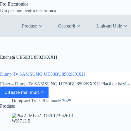
Sari
Pro Electronica
la
Din pasiune pentru electronică
conținut
Produse
Categorii
Link-uri Utile
Etichetă
UE50BU8502KXXH
Dump Tv SAMSUNG UE50BU8502KXXH
Fișier – Dump Tv SAMSUNG UE50BU8502KXXH Placă de bază – 
Citește mai mult
Dump
Tv
Dump-uri Tv
8 ianuarie 2025
SAMSUNG
Produse
UE50BU8502KXXH