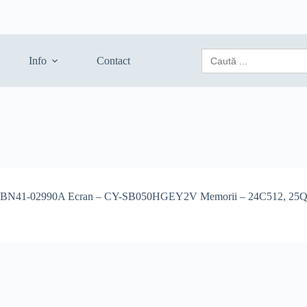
Search
Info
Contact
for:
BN41-02990A Ecran – CY-SB050HGEY2V Memorii – 24C512, 25Q