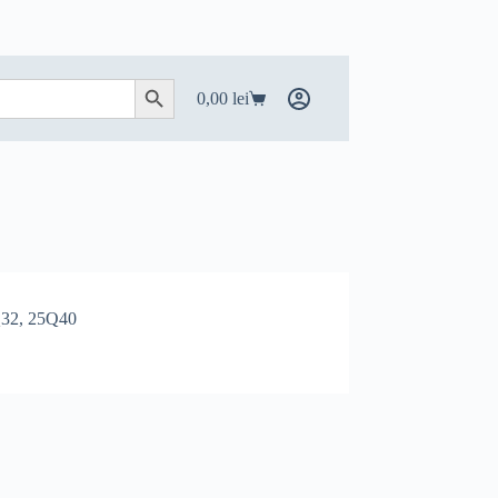
Search Button
0,00
lei
Coș
de
cumpărături
32, 25Q40