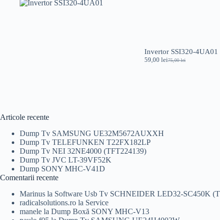
Invertor SSI320-4UA01
59,00
lei
75,00
lei
Prețul
Prețul
inițial
curent
a
este:
fost:
59,00 lei.
75,00 lei.
Articole recente
Dump Tv SAMSUNG UE32M5672AUXXH
Dump Tv TELEFUNKEN T22FX182LP
Dump Tv NEI 32NE4000 (TFT224139)
Dump Tv JVC LT-39VF52K
Dump SONY MHC-V41D
Comentarii recente
Marinus
la
Software Usb Tv SCHNEIDER LED32-SC450K (T
radicalsolutions.ro
la
Service
manele
la
Dump Boxă SONY MHC-V13