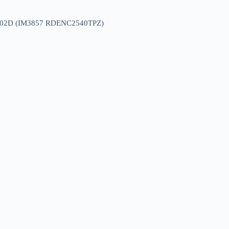
6102D (IM3857 RDENC2540TPZ)