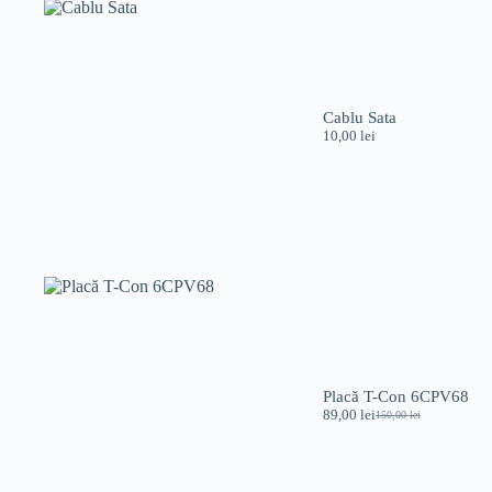
Cablu Sata
10,00
lei
Placă T-Con 6CPV68
89,00
lei
150,00
lei
Prețul
Prețul
inițial
curent
a
este:
fost:
89,00 lei.
150,00 lei.