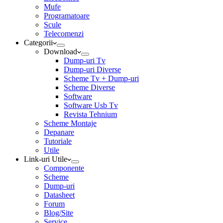
Mufe
Programatoare
Scule
Telecomenzi
Categorii
Download
Dump-uri Tv
Dump-uri Diverse
Scheme Tv + Dump-uri
Scheme Diverse
Software
Software Usb Tv
Revista Tehnium
Scheme Montaje
Depanare
Tutoriale
Utile
Link-uri Utile
Componente
Scheme
Dump-uri
Datasheet
Forum
Blog/Site
Service