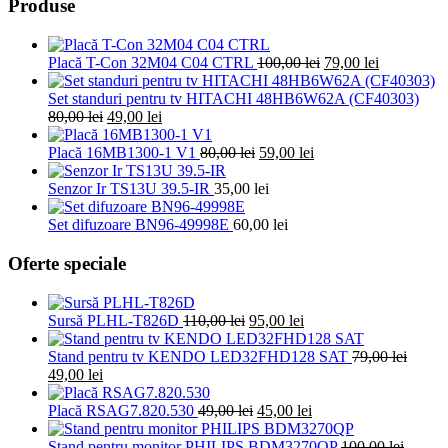
Produse
Prețul
Prețul
Placă T-Con 32M04 C04 CTRL
100,00
lei
79,00
lei
inițial
curent
a
este:
Set standuri pentru tv HITACHI 48HB6W62A (CF40303)
Prețul
Prețul
fost:
79,00 lei.
80,00
lei
49,00
lei
inițial
curent
100,00 lei.
a
este:
Prețul
Prețul
Placă 16MB1300-1 V1
80,00
lei
59,00
lei
fost:
49,00 lei.
inițial
curent
80,00 lei.
a
este:
Senzor Ir TS13U 39.5-IR
35,00
lei
fost:
59,00 lei.
80,00 lei.
Set difuzoare BN96-49998E
60,00
lei
Oferte speciale
Prețul
Prețul
Sursă PLHL-T826D
110,00
lei
95,00
lei
inițial
curent
a
este:
Stand pentru tv KENDO LED32FHD128 SAT
79,00
lei
Prețul
Prețul
fost:
95,00 lei.
49,00
lei
inițial
curent
110,00 lei.
a
este:
Prețul
Prețul
Placă RSAG7.820.530
49,00
lei
45,00
lei
fost:
49,00 lei.
inițial
curent
79,00 lei.
a
este:
Stand pentru monitor PHILIPS BDM3270QP
100,00
lei