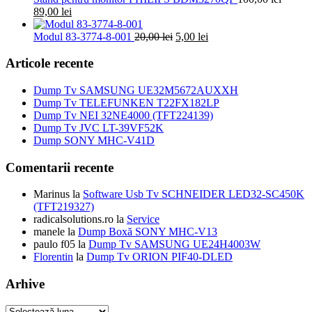
Prețul
Prețul
fost:
45,00 lei.
89,00
lei
inițial
curent
49,00 lei.
a
este:
Prețul
Prețul
Modul 83-3774-8-001
20,00
lei
5,00
lei
fost:
89,00 lei.
inițial
curent
100,00 lei.
a
este:
Articole recente
fost:
5,00 lei.
20,00 lei.
Dump Tv SAMSUNG UE32M5672AUXXH
Dump Tv TELEFUNKEN T22FX182LP
Dump Tv NEI 32NE4000 (TFT224139)
Dump Tv JVC LT-39VF52K
Dump SONY MHC-V41D
Comentarii recente
Marinus
la
Software Usb Tv SCHNEIDER LED32-SC450K
(TFT219327)
radicalsolutions.ro
la
Service
manele
la
Dump Boxă SONY MHC-V13
paulo f05
la
Dump Tv SAMSUNG UE24H4003W
Florentin
la
Dump Tv ORION PIF40-DLED
Arhive
Arhive