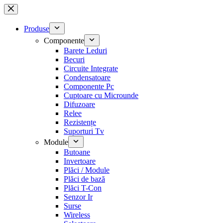
Sari
la
conținut
Produse
Componente
Barete Leduri
Becuri
Circuite Integrate
Condensatoare
Componente Pc
Cuptoare cu Microunde
Difuzoare
Relee
Rezistențe
Suporturi Tv
Module
Butoane
Invertoare
Plăci / Module
Plăci de bază
Plăci T-Con
Senzor Ir
Surse
Wireless