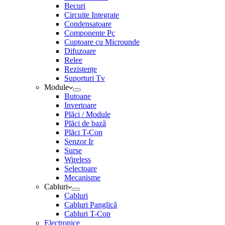
Becuri
Circuite Integrate
Condensatoare
Componente Pc
Cuptoare cu Microunde
Difuzoare
Relee
Rezistențe
Suporturi Tv
Module
Butoane
Invertoare
Plăci / Module
Plăci de bază
Plăci T-Con
Senzor Ir
Surse
Wireless
Selectoare
Mecanisme
Cabluri
Cabluri
Cabluri Panglică
Cabluri T-Con
Electronice