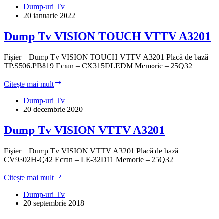
VISION
Dump-uri Tv
TOUCH
20 ianuarie 2022
VTTV
A2401
Dump Tv VISION TOUCH VTTV A3201
Fișier – Dump Tv VISION TOUCH VTTV A3201 Placă de bază –
TP.S506.PB819 Ecran – CX315DLEDM Memorie – 25Q32
Dump
Citește mai mult
Tv
VISION
Dump-uri Tv
TOUCH
20 decembrie 2020
VTTV
A3201
Dump Tv VISION VTTV A3201
Fişier – Dump Tv VISION VTTV A3201 Placă de bază –
CV9302H-Q42 Ecran – LE-32D11 Memorie – 25Q32
Dump
Citește mai mult
Tv
VISION
Dump-uri Tv
VTTV
20 septembrie 2018
A3201