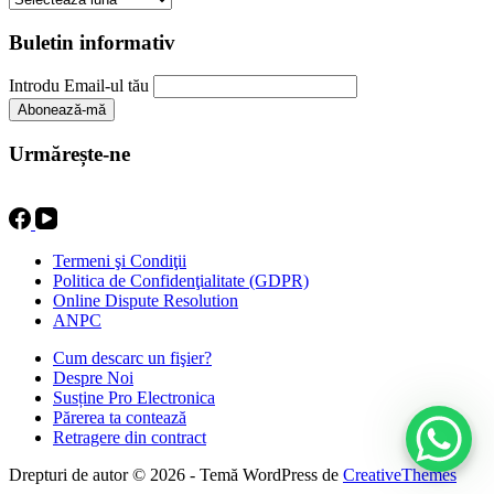
Buletin informativ
Introdu Email-ul tău
Urmărește-ne
Termeni şi Condiţii
Politica de Confidenţialitate (GDPR)
Online Dispute Resolution
ANPC
Cum descarc un fişier?
Despre Noi
Susține Pro Electronica
Părerea ta contează
Retragere din contract
Drepturi de autor © 2026 - Temă WordPress de
CreativeThemes