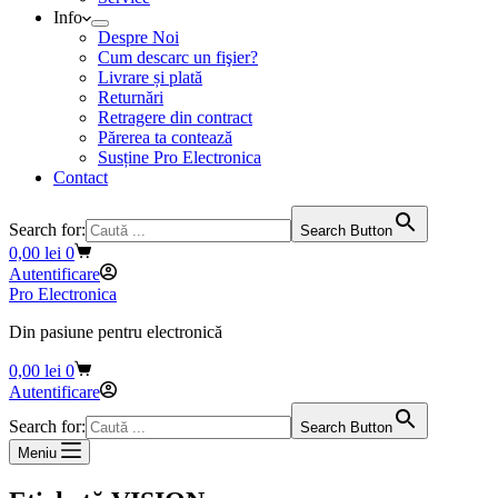
Info
Despre Noi
Cum descarc un fişier?
Livrare și plată
Returnări
Retragere din contract
Părerea ta contează
Susține Pro Electronica
Contact
Search for:
Search Button
Coș
0,00
lei
0
de
Autentificare
cumpărături
Pro Electronica
Din pasiune pentru electronică
Coș
0,00
lei
0
de
Autentificare
cumpărături
Search for:
Search Button
Meniu