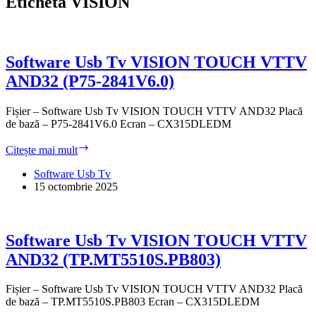
Etichetă
VISION
Software Usb Tv VISION TOUCH VTTV
AND32 (P75-2841V6.0)
Fișier – Software Usb Tv VISION TOUCH VTTV AND32 Placă
de bază – P75-2841V6.0 Ecran – CX315DLEDM
Software
Citește mai mult
Usb
Tv
Software Usb Tv
VISION
15 octombrie 2025
TOUCH
VTTV
AND32
(P75-
Software Usb Tv VISION TOUCH VTTV
2841V6.0)
AND32 (TP.MT5510S.PB803)
Fișier – Software Usb Tv VISION TOUCH VTTV AND32 Placă
de bază – TP.MT5510S.PB803 Ecran – CX315DLEDM