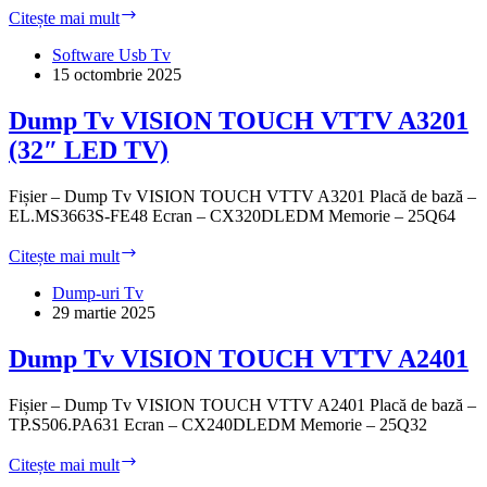
Software
Citește mai mult
Usb
Tv
Software Usb Tv
VISION
15 octombrie 2025
TOUCH
VTTV
Dump Tv VISION TOUCH VTTV A3201
AND32
(32″ LED TV)
(TP.MT5510S.PB803)
Fișier – Dump Tv VISION TOUCH VTTV A3201 Placă de bază –
EL.MS3663S-FE48 Ecran – CX320DLEDM Memorie – 25Q64
Dump
Citește mai mult
Tv
VISION
Dump-uri Tv
TOUCH
29 martie 2025
VTTV
A3201
Dump Tv VISION TOUCH VTTV A2401
(32″
LED
Fișier – Dump Tv VISION TOUCH VTTV A2401 Placă de bază –
TV)
TP.S506.PA631 Ecran – CX240DLEDM Memorie – 25Q32
Dump
Citește mai mult
Tv