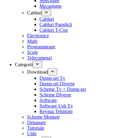
Selectoare
Mecanisme
Cabluri
Cabluri
Cabluri Panglică
Cabluri T-Con
Electronice
Mufe
Programatoare
Scule
Telecomenzi
Categorii
Download
Dump-uri Tv
Dump-uri Diverse
Scheme Tv + Dump-uri
Scheme Diverse
Software
Software Usb Tv
Revista Tehnium
Scheme Montaje
Depanare
Tutoriale
Utile