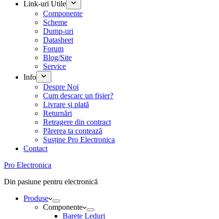
Link-uri Utile
Componente
Scheme
Dump-uri
Datasheet
Forum
Blog/Site
Service
Info
Despre Noi
Cum descarc un fişier?
Livrare și plată
Returnări
Retragere din contract
Părerea ta contează
Susține Pro Electronica
Contact
Pro Electronica
Din pasiune pentru electronică
Produse
Componente
Barete Leduri