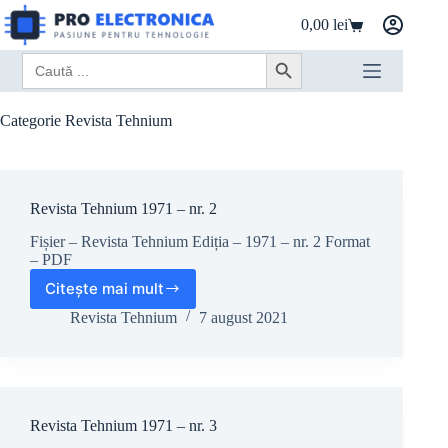
Sari
0,00
lei
la
Coș
conținut
de
Search
Search Button
cumpărături
for:
Categorie
Revista Tehnium
Revista Tehnium 1971 – nr. 2
Fișier – Revista Tehnium Ediția – 1971 – nr. 2 Format
– PDF
Citește mai mult
Revista
Tehnium
Revista Tehnium
7 august 2021
1971
–
nr.
2
Revista Tehnium 1971 – nr. 3