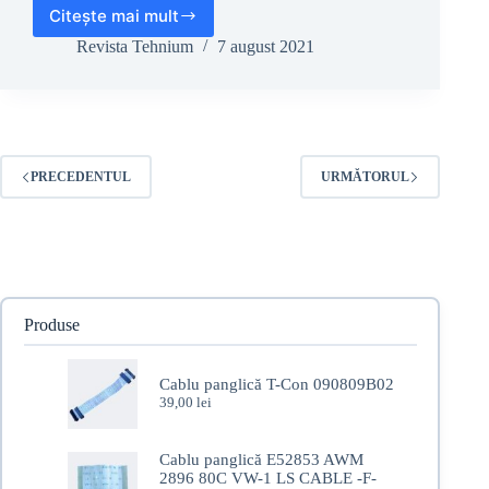
Citește mai mult
Revista
Tehnium
Revista Tehnium
7 august 2021
1971
–
nr.
9
PRECEDENTUL
URMĂTORUL
Produse
Cablu panglică T-Con 090809B02
39,00
lei
Cablu panglică E52853 AWM
2896 80C VW-1 LS CABLE -F-