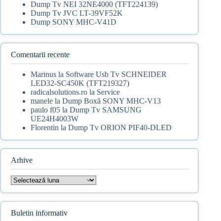
Dump Tv NEI 32NE4000 (TFT224139)
Dump Tv JVC LT-39VF52K
Dump SONY MHC-V41D
Comentarii recente
Marinus
la
Software Usb Tv SCHNEIDER
LED32-SC450K (TFT219327)
radicalsolutions.ro
la
Service
manele
la
Dump Boxă SONY MHC-V13
paulo f05
la
Dump Tv SAMSUNG
UE24H4003W
Florentin
la
Dump Tv ORION PIF40-DLED
Arhive
Arhive
Buletin informativ