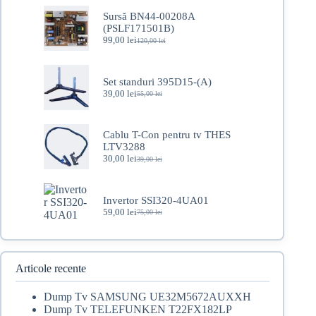
a
este:
fost:
49,00 lei.
Sursă BN44-00208A
75,00 lei.
(PSLF171501B)
99,00
lei
120,00
lei
Prețul
Prețul
inițial
curent
a
este:
fost:
99,00 lei.
Set standuri 395D15-(A)
120,00 lei.
39,00
lei
55,00
lei
Prețul
Prețul
inițial
curent
a
este:
fost:
39,00 lei.
Cablu T-Con pentru tv THES
55,00 lei.
LTV3288
30,00
lei
39,00
lei
Prețul
Prețul
inițial
curent
a
este:
fost:
30,00 lei.
Invertor SSI320-4UA01
39,00 lei.
59,00
lei
75,00
lei
Prețul
Prețul
inițial
curent
a
este:
fost:
59,00 lei.
75,00 lei.
Articole recente
Dump Tv SAMSUNG UE32M5672AUXXH
Dump Tv TELEFUNKEN T22FX182LP