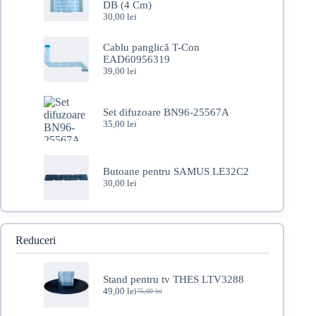
DB (4 Cm)
30,00
lei
Cablu panglică T-Con
EAD60956319
39,00
lei
Set difuzoare BN96-25567A
35,00
lei
Butoane pentru SAMUS LE32C2
30,00
lei
Reduceri
Stand pentru tv THES LTV3288
49,00
lei
75,00
lei
Prețul
Prețul
inițial
curent