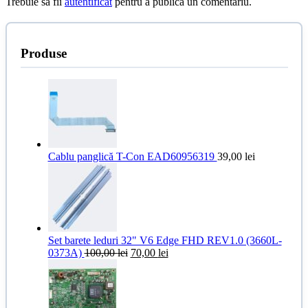
Trebuie să fii
autentificat
pentru a publica un comentariu.
Produse
Cablu panglică T-Con EAD60956319
39,00
lei
Set barete leduri 32" V6 Edge FHD REV1.0 (3660L-
Prețul
Prețul
0373A)
100,00
lei
70,00
lei
inițial
curent
a
este:
fost:
70,00 lei.
100,00 lei.