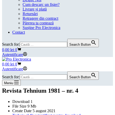
Cum descarc un fişier?
Livrare și plată
Returnări
Retragere din contract
Părerea ta contează
Susține Pro Electronica
Contact
Search for:
Search Button
Coș
0,00
lei
0
de
Autentificare
cumpărături
Coș
0,00
lei
0
de
Autentificare
cumpărături
Search for:
Search Button
Meniu
Revista Tehnium 1981 – nr. 4
Download
1
File Size
9 Mb
Create Date
5 august 2021