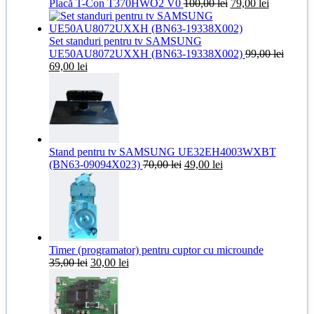
Prețul
Prețul
Placă T-Con T370HWO2 V0
100,00
lei
79,00
lei
inițial
curent
a
este:
fost:
79,00 lei.
Set standuri pentru tv SAMSUNG
100,00 lei.
UE50AU8072UXXH (BN63-19338X002)
99,00
lei
Prețul
Prețul
69,00
lei
inițial
curent
a
este:
fost:
69,00 lei.
99,00 lei.
Stand pentru tv SAMSUNG UE32EH4003WXBT
Prețul
Prețul
(BN63-09094X023)
70,00
lei
49,00
lei
inițial
curent
a
este:
fost:
49,00 lei.
70,00 lei.
Timer (programator) pentru cuptor cu microunde
Prețul
Prețul
35,00
lei
30,00
lei
inițial
curent
a
este:
fost:
30,00 lei.
35,00 lei.