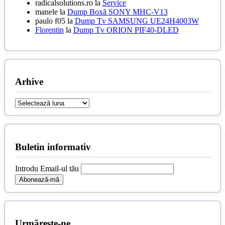
radicalsolutions.ro
la
Service
manele
la
Dump Boxă SONY MHC-V13
paulo f05
la
Dump Tv SAMSUNG UE24H4003W
Florentin
la
Dump Tv ORION PIF40-DLED
Arhive
Arhive
Buletin informativ
Introdu Email-ul tău
Urmărește-ne