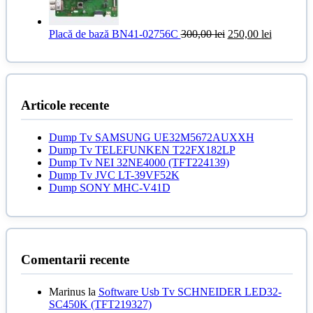
Prețul
Prețul
Placă de bază BN41-02756C
300,00
lei
250,00
lei
inițial
curent
a
este:
fost:
250,00 le
300,00 lei.
Articole recente
Dump Tv SAMSUNG UE32M5672AUXXH
Dump Tv TELEFUNKEN T22FX182LP
Dump Tv NEI 32NE4000 (TFT224139)
Dump Tv JVC LT-39VF52K
Dump SONY MHC-V41D
Comentarii recente
Marinus
la
Software Usb Tv SCHNEIDER LED32-
SC450K (TFT219327)