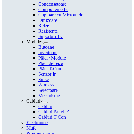
Condensatoare
Componente Pc
Cuptoare cu Microunde
Difuzoare
Relee
Rezistențe
Suporturi Tv
Module
Butoane
Invertoare
Plăci / Module
Plăci de bază
Plăci T-Con
Senzor Ir
Surse
Wireless
Selectoare
Mecanisme
Cabluri
Cabluri
Cabluri Panglică
Cabluri T-Con
Electronice
Mufe
Programatoare