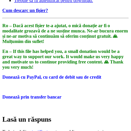
Trebuie să fii autentificat pentru download.
Cum descarc un fişier?
Ro – Dacă acest fișier te-a ajutat, o mică donație ar fi o
modalitate grozavă de a ne susține munca. Ne-ar bucura enorm
și ne-ar motiva să continuăm să oferim conținut gratuit. 🙏
Mulțumim din suflet!
En – If this file has helped you, a small donation would be a
great way to support our work. It would make us very happy
and motivate us to continue providing free content. 🙏 Thank
you very much!
Donează cu PayPal, cu card de debit sau de credit
Donează prin transfer bancar
Lasă un răspuns