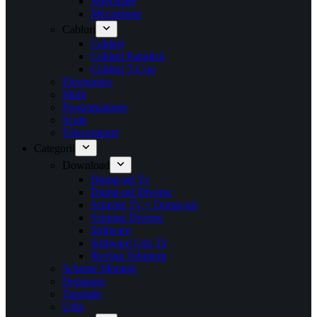
Selectoare
Mecanisme
Cabluri
Cabluri
Cabluri Panglică
Cabluri T-Con
Electronice
Mufe
Programatoare
Scule
Telecomenzi
Categorii
Download
Dump-uri Tv
Dump-uri Diverse
Scheme Tv + Dump-uri
Scheme Diverse
Software
Software Usb Tv
Revista Tehnium
Scheme Montaje
Depanare
Tutoriale
Utile