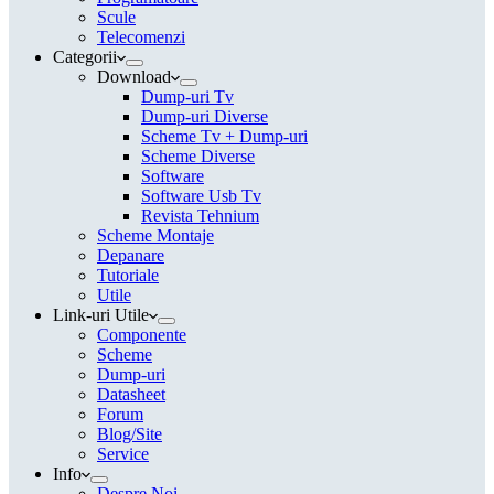
Scule
Telecomenzi
Categorii
Download
Dump-uri Tv
Dump-uri Diverse
Scheme Tv + Dump-uri
Scheme Diverse
Software
Software Usb Tv
Revista Tehnium
Scheme Montaje
Depanare
Tutoriale
Utile
Link-uri Utile
Componente
Scheme
Dump-uri
Datasheet
Forum
Blog/Site
Service
Info
Despre Noi