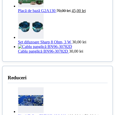
Prețul
Prețul
Placă de bază G2A130
70,00
lei
45,00
lei
inițial
curent
a
este:
fost:
45,00 lei.
70,00 lei.
Set difuzoare Sharp 8 Ohm, 3 W
30,00
lei
Cablu panglică BN96-30782D
30,00
lei
Reduceri