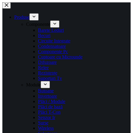
Sari
la
conținut
Produse
Componente
Barete Leduri
Becuri
Circuite Integrate
Condensatoare
Componente Pc
Cuptoare cu Microunde
Difuzoare
Relee
Rezistențe
Suporturi Tv
Module
Butoane
Invertoare
Plăci / Module
Plăci de bază
Plăci T-Con
Senzor Ir
Surse
Wireless