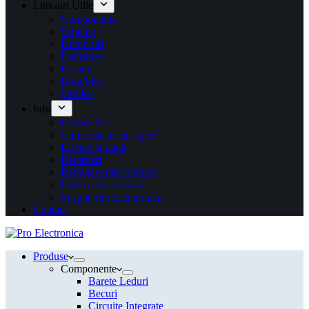
Link-uri Utile
Componente
Scheme
Dump-uri
Datasheet
Forum
Blog/Site
Service
Info
Despre Noi
Cum descarc un fişier?
Livrare și plată
Returnări
Retragere din contract
Părerea ta contează
Susține Pro Electronica
Contact
Produse
Componente
Barete Leduri
Becuri
Circuite Integrate