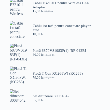
Cablu E321011 pentru Wireless LAN
Adaptor
15,00
lei
20,00
lei
Prețul
Prețul
inițial
curent
a
este:
fost:
15,00 lei.
Cablu iso tată pentru conectare player
20,00 lei.
auto
10,00
lei
Placă 6870VS1983F(1) [RF-043B]
60,00
lei
100,00
lei
Prețul
Prețul
inițial
curent
a
este:
fost:
60,00 lei.
100,00 lei.
Placă T-Con XC268WJ (KC268)
79,00
lei
100,00
lei
Prețul
Prețul
inițial
curent
a
este:
fost:
79,00 lei.
100,00 lei.
Set difuzoare 30084642
35,00
lei