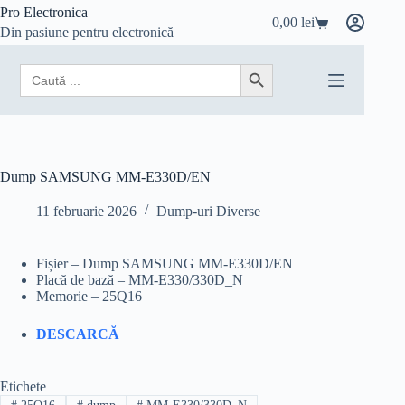
Sari
Pro Electronica
0,00
lei
la
Coș
Din pasiune pentru electronică
conținut
de
cumpărături
Search
Search Button
for:
Dump SAMSUNG MM-E330D/EN
11 februarie 2026
Dump-uri Diverse
Fișier – Dump SAMSUNG MM-E330D/EN
Placă de bază – MM-E330/330D_N
Memorie – 25Q16
DESCARCĂ
Etichete