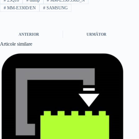
#
25Q16
#
dump
#
MM-E330/330D_N
#
MM-E330D/EN
#
SAMSUNG
ANTERIOR
URMĂTOR
Articole similare