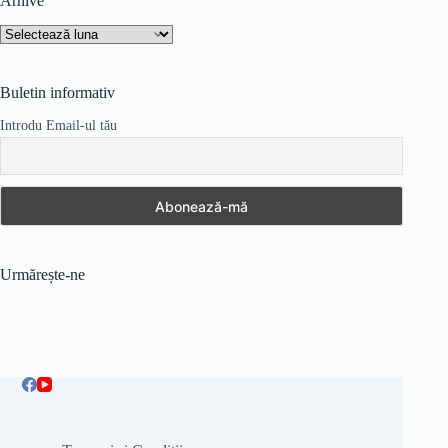
Arhive
Arhive
Buletin informativ
Introdu Email-ul tău
Urmărește-ne