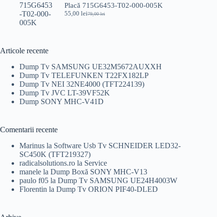
100,00 lei.
Placă 715G6453-T02-000-005K
55,00
lei
79,00
lei
Prețul
Prețul
inițial
curent
a
este:
fost:
55,00 lei.
79,00 lei.
Articole recente
Dump Tv SAMSUNG UE32M5672AUXXH
Dump Tv TELEFUNKEN T22FX182LP
Dump Tv NEI 32NE4000 (TFT224139)
Dump Tv JVC LT-39VF52K
Dump SONY MHC-V41D
Comentarii recente
Marinus
la
Software Usb Tv SCHNEIDER LED32-
SC450K (TFT219327)
radicalsolutions.ro
la
Service
manele
la
Dump Boxă SONY MHC-V13
paulo f05
la
Dump Tv SAMSUNG UE24H4003W
Florentin
la
Dump Tv ORION PIF40-DLED