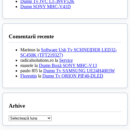
Dump Tv JVC LT-39VF52K
Dump SONY MHC-V41D
Comentarii recente
Marinus
la
Software Usb Tv SCHNEIDER LED32-
SC450K (TFT219327)
radicalsolutions.ro
la
Service
manele
la
Dump Boxă SONY MHC-V13
paulo f05
la
Dump Tv SAMSUNG UE24H4003W
Florentin
la
Dump Tv ORION PIF40-DLED
Arhive
Arhive