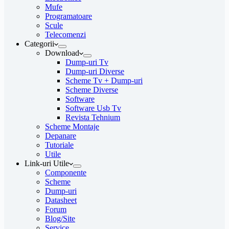
Mufe
Programatoare
Scule
Telecomenzi
Categorii
Download
Dump-uri Tv
Dump-uri Diverse
Scheme Tv + Dump-uri
Scheme Diverse
Software
Software Usb Tv
Revista Tehnium
Scheme Montaje
Depanare
Tutoriale
Utile
Link-uri Utile
Componente
Scheme
Dump-uri
Datasheet
Forum
Blog/Site
Service