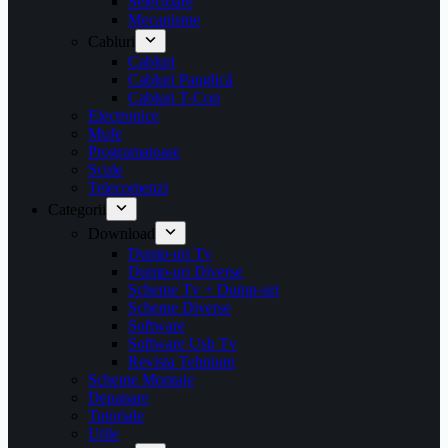
Selectoare
Mecanisme
Cabluri
Cabluri
Cabluri Panglică
Cabluri T-Con
Electronice
Mufe
Programatoare
Scule
Telecomenzi
Categorii
Download
Dump-uri Tv
Dump-uri Diverse
Scheme Tv + Dump-uri
Scheme Diverse
Software
Software Usb Tv
Revista Tehnium
Scheme Montaje
Depanare
Tutoriale
Utile