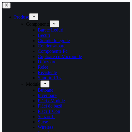
Sari
la
conținut
Produse
Componente
Barete Leduri
Becuri
Circuite Integrate
Condensatoare
Componente Pc
Cuptoare cu Microunde
Difuzoare
Relee
Rezistențe
Suporturi Tv
Module
Butoane
Invertoare
Plăci / Module
Plăci de bază
Plăci T-Con
Senzor Ir
Surse
Wireless