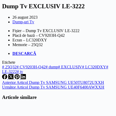
Dump Tv EXCLUSIV LE-3222
26 august 2023
Dump-uri Tv
Fișier – Dump Tv EXCLUSIV LE-3222
Placă de bază – CV9203H-Q42
Ecran – LC320DXY
Memorie – 25Q32
DESCARCĂ
Etichete
#
25Q32
#
CV9203H-Q42
#
dump
#
EXCLUSIV
#
LC320DXY
#
LE-3222
#
tv
Anterior
Articol
Dump Tv SAMSUNG UE50TU8072UXXH
Următor
Articol
Dump Tv SAMSUNG UE40F6400AWXXH
Articole similare