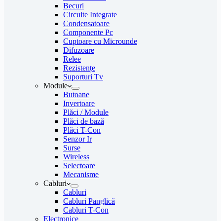
Becuri
Circuite Integrate
Condensatoare
Componente Pc
Cuptoare cu Microunde
Difuzoare
Relee
Rezistențe
Suporturi Tv
Module
Butoane
Invertoare
Plăci / Module
Plăci de bază
Plăci T-Con
Senzor Ir
Surse
Wireless
Selectoare
Mecanisme
Cabluri
Cabluri
Cabluri Panglică
Cabluri T-Con
Electronice