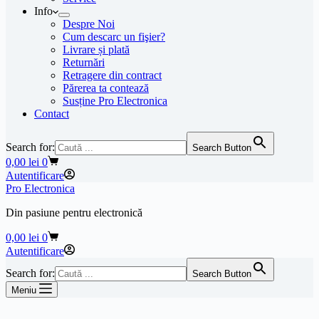
Info
Despre Noi
Cum descarc un fişier?
Livrare și plată
Returnări
Retragere din contract
Părerea ta contează
Susține Pro Electronica
Contact
Search for:
Search Button
Coș
0,00
lei
0
de
Autentificare
cumpărături
Pro Electronica
Din pasiune pentru electronică
Coș
0,00
lei
0
de
Autentificare
cumpărături
Search for:
Search Button
Meniu