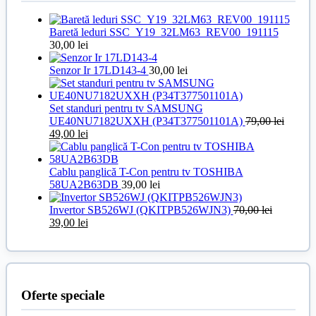
Baretă leduri SSC_Y19_32LM63_REV00_191115
30,00
lei
Senzor Ir 17LD143-4
30,00
lei
Set standuri pentru tv SAMSUNG
UE40NU7182UXXH (P34T377501101A)
79,00
lei
Prețul
Prețul
49,00
lei
inițial
curent
a
este:
fost:
49,00 lei.
Cablu panglică T-Con pentru tv TOSHIBA
79,00 lei.
58UA2B63DB
39,00
lei
Invertor SB526WJ (QKITPB526WJN3)
70,00
lei
Prețul
Prețul
39,00
lei
inițial
curent
a
este:
fost:
39,00 lei.
70,00 lei.
Oferte speciale