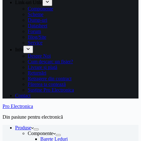
Link-uri Utile
Componente
Scheme
Dump-uri
Datasheet
Forum
Blog/Site
Service
Info
Despre Noi
Cum descarc un fişier?
Livrare și plată
Returnări
Retragere din contract
Părerea ta contează
Susține Pro Electronica
Contact
Pro Electronica
Din pasiune pentru electronică
Produse
Componente
Barete Leduri