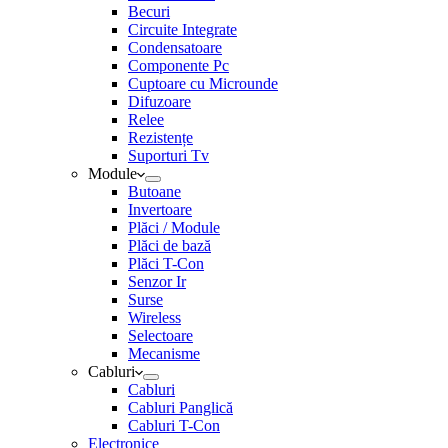
Becuri
Circuite Integrate
Condensatoare
Componente Pc
Cuptoare cu Microunde
Difuzoare
Relee
Rezistențe
Suporturi Tv
Module
Butoane
Invertoare
Plăci / Module
Plăci de bază
Plăci T-Con
Senzor Ir
Surse
Wireless
Selectoare
Mecanisme
Cabluri
Cabluri
Cabluri Panglică
Cabluri T-Con
Electronice