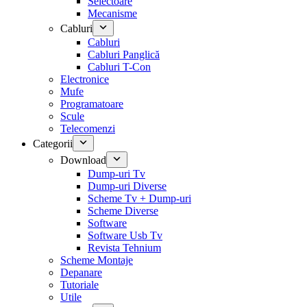
Selectoare
Mecanisme
Cabluri
Cabluri
Cabluri Panglică
Cabluri T-Con
Electronice
Mufe
Programatoare
Scule
Telecomenzi
Categorii
Download
Dump-uri Tv
Dump-uri Diverse
Scheme Tv + Dump-uri
Scheme Diverse
Software
Software Usb Tv
Revista Tehnium
Scheme Montaje
Depanare
Tutoriale
Utile