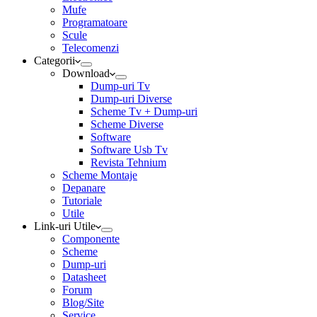
Mufe
Programatoare
Scule
Telecomenzi
Categorii
Download
Dump-uri Tv
Dump-uri Diverse
Scheme Tv + Dump-uri
Scheme Diverse
Software
Software Usb Tv
Revista Tehnium
Scheme Montaje
Depanare
Tutoriale
Utile
Link-uri Utile
Componente
Scheme
Dump-uri
Datasheet
Forum
Blog/Site
Service