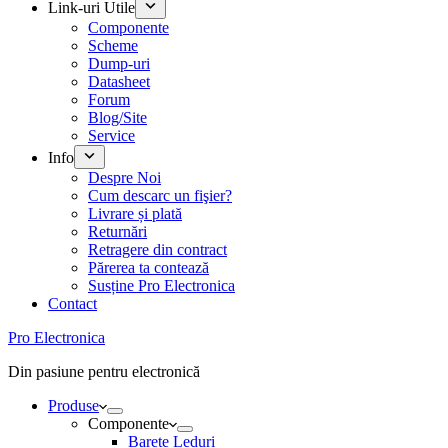
Link-uri Utile
Componente
Scheme
Dump-uri
Datasheet
Forum
Blog/Site
Service
Info
Despre Noi
Cum descarc un fişier?
Livrare și plată
Returnări
Retragere din contract
Părerea ta contează
Susține Pro Electronica
Contact
Pro Electronica
Din pasiune pentru electronică
Produse
Componente
Barete Leduri