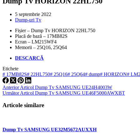
Dump Tv HORIZON 22HL750
5 septembrie 2022
Dump-uri Tv
Fișier – Dump Tv HORIZON 22HL750
Placă de bază – 17MB82S
Ecran – LM215WF4
Memorii – 25Q16, 25Q64
DESCARCĂ
Etichete
#
17MB82S
#
22HL750
#
25Q16
#
25Q64
#
dump
#
HORIZON
#
LM2
Anterior
Articol
Dump Tv SAMSUNG UE24H4003W
Următor
Articol
Dump Tv SAMSUNG UE46F5000AWXBT
Articole similare
Dump Tv SAMSUNG UE32M5672AUXXH