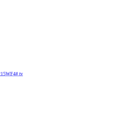
15WF4
#
tv