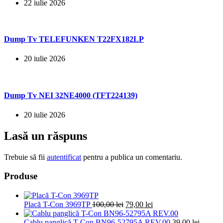
22 iulie 2026
Dump Tv TELEFUNKEN T22FX182LP
20 iulie 2026
Dump Tv NEI 32NE4000 (TFT224139)
20 iulie 2026
Lasă un răspuns
Trebuie să fii
autentificat
pentru a publica un comentariu.
Produse
Prețul
Prețul
Placă T-Con 3969TP
100,00
lei
79,00
lei
inițial
curent
a
este:
Cablu panglică T-Con BN96-52795A REV.00
39,00
lei