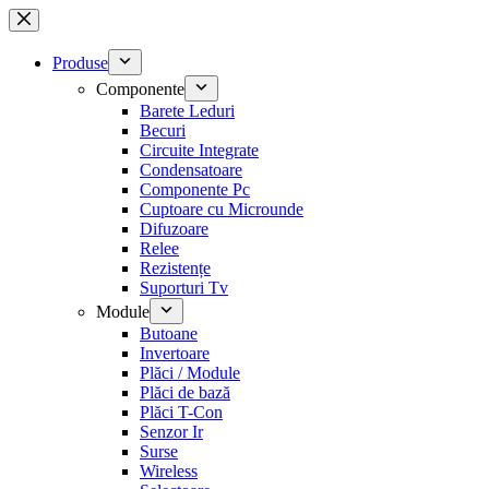
Sari
la
conținut
Produse
Componente
Barete Leduri
Becuri
Circuite Integrate
Condensatoare
Componente Pc
Cuptoare cu Microunde
Difuzoare
Relee
Rezistențe
Suporturi Tv
Module
Butoane
Invertoare
Plăci / Module
Plăci de bază
Plăci T-Con
Senzor Ir
Surse
Wireless