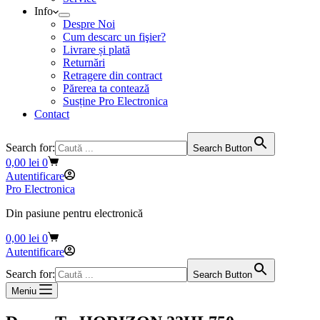
Info
Despre Noi
Cum descarc un fişier?
Livrare și plată
Returnări
Retragere din contract
Părerea ta contează
Susține Pro Electronica
Contact
Search for:
Search Button
Coș
0,00
lei
0
de
Autentificare
cumpărături
Pro Electronica
Din pasiune pentru electronică
Coș
0,00
lei
0
de
Autentificare
cumpărături
Search for:
Search Button
Meniu