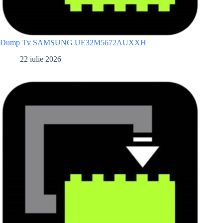
Dump Tv SAMSUNG UE32M5672AUXXH
22 iulie 2026