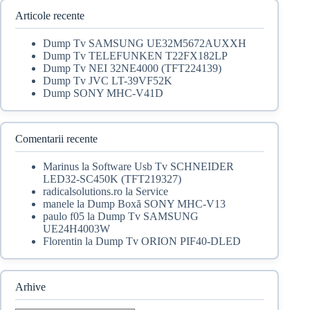
25,00 lei.
Articole recente
Dump Tv SAMSUNG UE32M5672AUXXH
Dump Tv TELEFUNKEN T22FX182LP
Dump Tv NEI 32NE4000 (TFT224139)
Dump Tv JVC LT-39VF52K
Dump SONY MHC-V41D
Comentarii recente
Marinus
la
Software Usb Tv SCHNEIDER
LED32-SC450K (TFT219327)
radicalsolutions.ro
la
Service
manele
la
Dump Boxă SONY MHC-V13
paulo f05
la
Dump Tv SAMSUNG
UE24H4003W
Florentin
la
Dump Tv ORION PIF40-DLED
Arhive