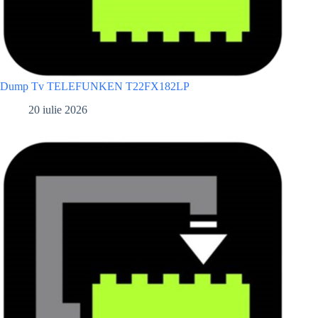
Dump Tv TELEFUNKEN T22FX182LP
20 iulie 2026