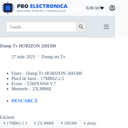
Sari
la
0,00
lei
Coș
conținut
de
cumpărături
Search
Search Button
for:
Dump Tv HORIZON 26H300
27 iulie 2023
Dump-uri Tv
Fișier – Dump Tv HORIZON 26H300
Placă de bază – 17MB62-2.5
Ecran – T260XW04 V.7
Memorie – 25L8006E
DESCARCĂ
Etichete
#
17MB62-2.5
#
25L8006E
#
26H300
#
dump