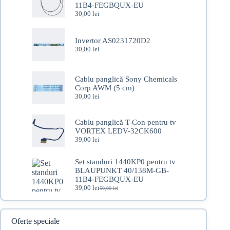
11B4-FEGBQUX-EU
30,00
lei
Invertor AS0231720D2
30,00
lei
Cablu panglică Sony Chemicals
Corp AWM (5 cm)
30,00
lei
Cablu panglică T-Con pentru tv
VORTEX LEDV-32CK600
39,00
lei
Set standuri 1440KP0 pentru tv
BLAUPUNKT 40/138M-GB-
11B4-FEGBQUX-EU
39,00
lei
50,00
lei
Prețul
Prețul
inițial
curent
a
este:
fost:
39,00 lei.
Oferte speciale
50,00 lei.