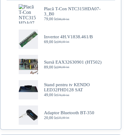
Placă T-Con NTC315HDA07-
3_B0
79,00
lei
99,00
lei
Prețul
Prețul
inițial
curent
a
este:
fost:
79,00 lei.
Invertor 4H.V1838.461/B
99,00 lei.
69,00
lei
90,00
lei
Prețul
Prețul
inițial
curent
a
este:
fost:
69,00 lei.
Sursă EAX32630901 (HT502)
90,00 lei.
89,00
lei
99,00
lei
Prețul
Prețul
inițial
curent
a
este:
fost:
89,00 lei.
Stand pentru tv KENDO
99,00 lei.
LED32FHD128 SAT
49,00
lei
79,00
lei
Prețul
Prețul
inițial
curent
a
este:
fost:
49,00 lei.
Adaptor Bluetooth BT-350
79,00 lei.
20,00
lei
25,00
lei
Prețul
Prețul
inițial
curent
a
este:
fost:
20,00 lei.