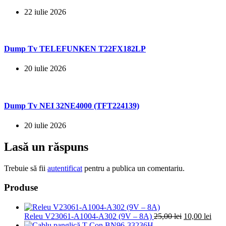
22 iulie 2026
Dump Tv TELEFUNKEN T22FX182LP
20 iulie 2026
Dump Tv NEI 32NE4000 (TFT224139)
20 iulie 2026
Lasă un răspuns
Trebuie să fii
autentificat
pentru a publica un comentariu.
Produse
Prețul
Preț
Releu V23061-A1004-A302 (9V – 8A)
25,00
lei
10,00
lei
inițial
cure