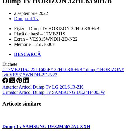
Dump Tv HORIZON 32HL6330H/B
2 septembrie 2022
Dump-uri Tv
Fișier – Dump Tv HORIZON 32HL6330H/B
Placă de bază – 17MB211S
Ecran – VES315WNDH-2D-N22
Memorie – 25L1606E
DESCARCĂ
Etichete
#
17MB211S
#
25L1606E
#
32HL6330H/B
#
dump
#
HORIZON
#
tv
#
VES315WNDH-2D-N22
Anterior
Articol
Dump Tv LG 20LS1R-ZK
Următor
Articol
Dump Tv SAMSUNG UE24H4003W
Articole similare
Dump Tv SAMSUNG UE32M5672AUXXH