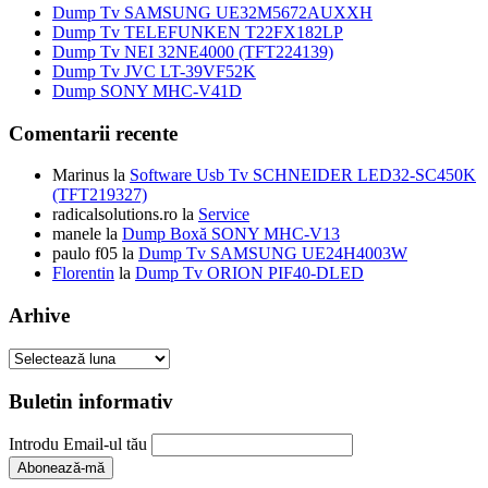
75,00 lei.
Dump Tv SAMSUNG UE32M5672AUXXH
Dump Tv TELEFUNKEN T22FX182LP
Dump Tv NEI 32NE4000 (TFT224139)
Dump Tv JVC LT-39VF52K
Dump SONY MHC-V41D
Comentarii recente
Marinus
la
Software Usb Tv SCHNEIDER LED32-SC450K
(TFT219327)
radicalsolutions.ro
la
Service
manele
la
Dump Boxă SONY MHC-V13
paulo f05
la
Dump Tv SAMSUNG UE24H4003W
Florentin
la
Dump Tv ORION PIF40-DLED
Arhive
Arhive
Buletin informativ
Introdu Email-ul tău