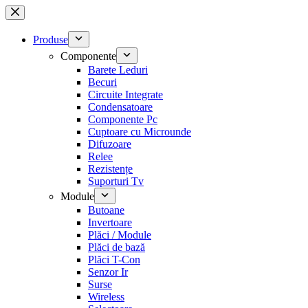
Sari
la
conținut
Produse
Componente
Barete Leduri
Becuri
Circuite Integrate
Condensatoare
Componente Pc
Cuptoare cu Microunde
Difuzoare
Relee
Rezistențe
Suporturi Tv
Module
Butoane
Invertoare
Plăci / Module
Plăci de bază
Plăci T-Con
Senzor Ir
Surse
Wireless