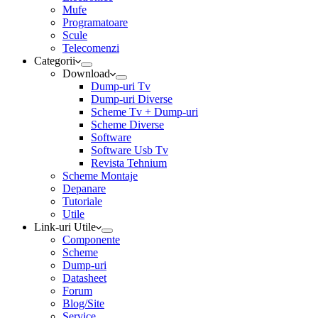
Mufe
Programatoare
Scule
Telecomenzi
Categorii
Download
Dump-uri Tv
Dump-uri Diverse
Scheme Tv + Dump-uri
Scheme Diverse
Software
Software Usb Tv
Revista Tehnium
Scheme Montaje
Depanare
Tutoriale
Utile
Link-uri Utile
Componente
Scheme
Dump-uri
Datasheet
Forum
Blog/Site
Service