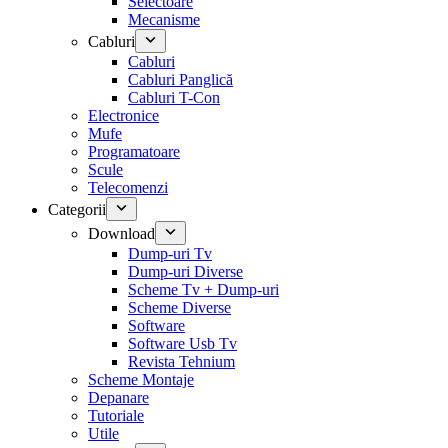
Selectoare
Mecanisme
Cabluri
Cabluri
Cabluri Panglică
Cabluri T-Con
Electronice
Mufe
Programatoare
Scule
Telecomenzi
Categorii
Download
Dump-uri Tv
Dump-uri Diverse
Scheme Tv + Dump-uri
Scheme Diverse
Software
Software Usb Tv
Revista Tehnium
Scheme Montaje
Depanare
Tutoriale
Utile