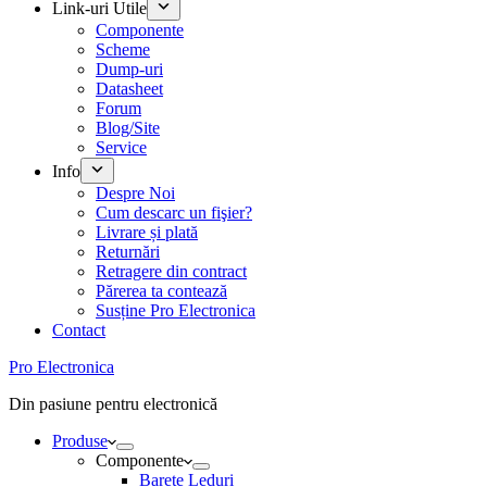
Link-uri Utile
Componente
Scheme
Dump-uri
Datasheet
Forum
Blog/Site
Service
Info
Despre Noi
Cum descarc un fişier?
Livrare și plată
Returnări
Retragere din contract
Părerea ta contează
Susține Pro Electronica
Contact
Pro Electronica
Din pasiune pentru electronică
Produse
Componente
Barete Leduri