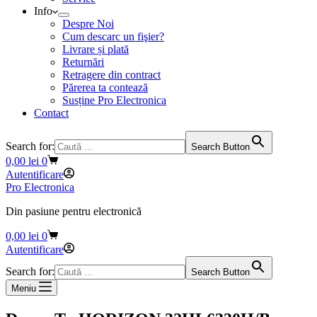
Info
Despre Noi
Cum descarc un fişier?
Livrare și plată
Returnări
Retragere din contract
Părerea ta contează
Susține Pro Electronica
Contact
Search for:
Search Button
Coș
0,00
lei
0
de
Autentificare
cumpărături
Pro Electronica
Din pasiune pentru electronică
Coș
0,00
lei
0
de
Autentificare
cumpărături
Search for:
Search Button
Meniu