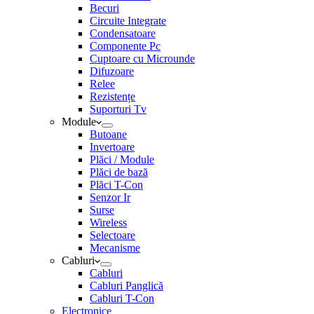
Becuri
Circuite Integrate
Condensatoare
Componente Pc
Cuptoare cu Microunde
Difuzoare
Relee
Rezistențe
Suporturi Tv
Module
Butoane
Invertoare
Plăci / Module
Plăci de bază
Plăci T-Con
Senzor Ir
Surse
Wireless
Selectoare
Mecanisme
Cabluri
Cabluri
Cabluri Panglică
Cabluri T-Con
Electronice