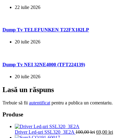
22 iulie 2026
Dump Tv TELEFUNKEN T22FX182LP
20 iulie 2026
Dump Tv NEI 32NE4000 (TFT224139)
20 iulie 2026
Lasă un răspuns
Trebuie să fii
autentificat
pentru a publica un comentariu.
Produse
Prețul
Prețul
Driver Led-uri SSL320_3E2A
100,00
lei
69,00
lei
inițial
curent