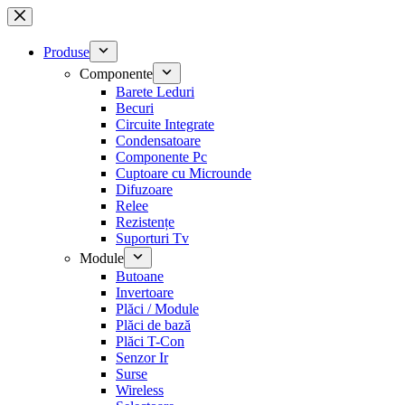
Sari
la
conținut
Produse
Componente
Barete Leduri
Becuri
Circuite Integrate
Condensatoare
Componente Pc
Cuptoare cu Microunde
Difuzoare
Relee
Rezistențe
Suporturi Tv
Module
Butoane
Invertoare
Plăci / Module
Plăci de bază
Plăci T-Con
Senzor Ir
Surse
Wireless