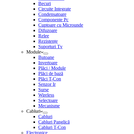
Becuri
Circuite Integrate
Condensatoare
Componente Pc
Cuptoare cu Microunde
Difuzoare
Relee
Rezistențe
Suporturi Tv
Module
Butoane
Invertoare
Plăci / Module
Plăci de bază
Plăci T-Con
Senzor Ir
Surse
Wireless
Selectoare
Mecanisme
Cabluri
Cabluri
Cabluri Panglică
Cabluri T-Con
Electronice