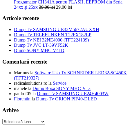
fost:
69,00 lei.
Programator CH341A pentru FLASH, EEPROM din Seria
100,00 lei.
Prețul
Prețul
24xx și 25xx
39,00
lei
29,00
lei
inițial
curent
a
este:
Articole recente
fost:
29,00 lei.
39,00 lei.
Dump Tv SAMSUNG UE32M5672AUXXH
Dump Tv TELEFUNKEN T22FX182LP
Dump Tv NEI 32NE4000 (TFT224139)
Dump Tv JVC LT-39VF52K
Dump SONY MHC-V41D
Comentarii recente
Marinus
la
Software Usb Tv SCHNEIDER LED32-SC450K
(TFT219327)
radicalsolutions.ro
la
Service
manele
la
Dump Boxă SONY MHC-V13
paulo f05
la
Dump Tv SAMSUNG UE24H4003W
Florentin
la
Dump Tv ORION PIF40-DLED
Arhive
Arhive