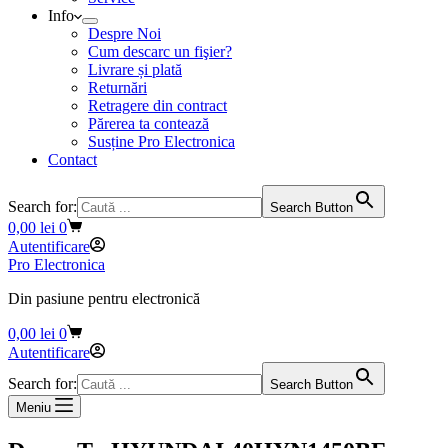
Info
Despre Noi
Cum descarc un fişier?
Livrare și plată
Returnări
Retragere din contract
Părerea ta contează
Susține Pro Electronica
Contact
Search for:
Search Button
Coș
0,00
lei
0
de
Autentificare
cumpărături
Pro Electronica
Din pasiune pentru electronică
Coș
0,00
lei
0
de
Autentificare
cumpărături
Search for:
Search Button
Meniu