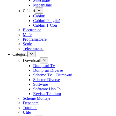
Selectoare
Mecanisme
Cabluri
Cabluri
Cabluri Panglică
Cabluri T-Con
Electronice
Mufe
Programatoare
Scule
Telecomenzi
Categorii
Download
Dump-uri Tv
Dump-uri Diverse
Scheme Tv + Dump-uri
Scheme Diverse
Software
Software Usb Tv
Revista Tehnium
Scheme Montaje
Depanare
Tutoriale
Utile