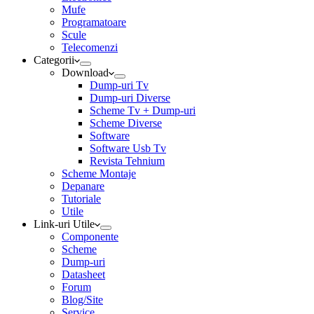
Mufe
Programatoare
Scule
Telecomenzi
Categorii
Download
Dump-uri Tv
Dump-uri Diverse
Scheme Tv + Dump-uri
Scheme Diverse
Software
Software Usb Tv
Revista Tehnium
Scheme Montaje
Depanare
Tutoriale
Utile
Link-uri Utile
Componente
Scheme
Dump-uri
Datasheet
Forum
Blog/Site
Service