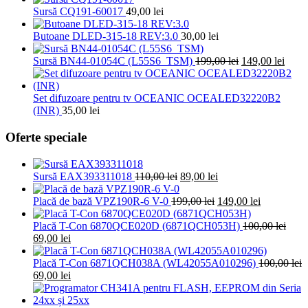
a
este:
Sursă CQ191-60017
49,00
lei
fost:
69,00 lei.
100,00 lei.
Butoane DLED-315-18 REV:3.0
30,00
lei
Prețul
Prețu
Sursă BN44-01054C (L55S6_TSM)
199,00
lei
149,00
lei
inițial
curen
a
este:
fost:
149,0
Set difuzoare pentru tv OCEANIC OCEALED32220B2
199,00 lei.
(INR)
35,00
lei
Oferte speciale
Prețul
Prețul
Sursă EAX393311018
110,00
lei
89,00
lei
inițial
curent
a
Prețul
este:
Prețul
Placă de bază VPZ190R-6 V-0
199,00
lei
149,00
lei
fost:
inițial
89,00 lei.
curent
110,00 lei.
a
este:
Placă T-Con 6870QCE020D (6871QCH053H)
100,00
lei
Prețul
Prețul
fost:
149,00 lei.
69,00
lei
inițial
curent
199,00 lei.
a
este:
Placă T-Con 6871QCH038A (WL42055A010296)
100,00
lei
fost:
Prețul
69,00 lei.
Prețul
69,00
lei
100,00 lei.
inițial
curent
a
este: