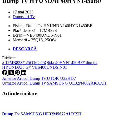
Dump Tv HYUNDAI 40HYN1450BF
17 mai 2023
Dump-uri Tv
Fișier – Dump Tv HYUNDAI 40HYN1450BF
Placă de bază – 17MB82S
Ecran – VES400UNDS-N01
Memorii – 25Q16, 25Q64
DESCARCĂ
Etichete
#
17MB82S
#
25Q16
#
25Q64
#
40HYN1450BF
#
dump
#
HYUNDAI
#
tv
#
VES400UNDS-N01
Anterior
Articol
Dump Tv UTOK U32HD7
Următor
Articol
Dump Tv SAMSUNG UE32N4002AKXXH
Articole similare
Dump Tv SAMSUNG UE32M5672AUXXH