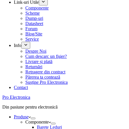
Link-uri Utile
Componente
Scheme
Dump-uri
Datasheet
Forum
Blog/Site
Service
Info
Despre Noi
Cum descarc un fişier?
Livrare și plată
Returnări
Retragere din contract
Părerea ta contează
Susține Pro Electronica
Contact
Pro Electronica
Din pasiune pentru electronică
Produse
Componente
Barete Leduri