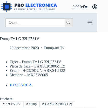
Sari
la
0,00
lei
Coș
conținut
de
cumpărături
Search
Search Button
for:
Dump Tv LG 32LF561V
20 decembrie 2020
Dump-uri Tv
Fișier – Dump Tv LG 32LF561V
Placă de bază – EAX66203805(1.2)
Ecran – HC320DUN-ABKS4-5122
Memorie – MX25V8005
DESCARCĂ
Etichete
#
32LF561V
#
dump
#
EAX66203805(1.2)