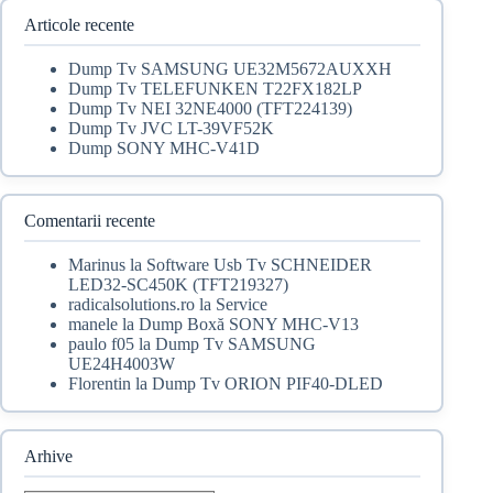
25,00 lei.
Articole recente
Dump Tv SAMSUNG UE32M5672AUXXH
Dump Tv TELEFUNKEN T22FX182LP
Dump Tv NEI 32NE4000 (TFT224139)
Dump Tv JVC LT-39VF52K
Dump SONY MHC-V41D
Comentarii recente
Marinus
la
Software Usb Tv SCHNEIDER
LED32-SC450K (TFT219327)
radicalsolutions.ro
la
Service
manele
la
Dump Boxă SONY MHC-V13
paulo f05
la
Dump Tv SAMSUNG
UE24H4003W
Florentin
la
Dump Tv ORION PIF40-DLED
Arhive