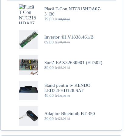
Placă T-Con NTC315HDA07-
3_B0
79,00
lei
99,00
lei
Prețul
Prețul
inițial
curent
a
este:
fost:
79,00 lei.
Invertor 4H.V1838.461/B
99,00 lei.
69,00
lei
90,00
lei
Prețul
Prețul
inițial
curent
a
este:
fost:
69,00 lei.
Sursă EAX32630901 (HT502)
90,00 lei.
89,00
lei
99,00
lei
Prețul
Prețul
inițial
curent
a
este:
fost:
89,00 lei.
Stand pentru tv KENDO
99,00 lei.
LED32FHD128 SAT
49,00
lei
79,00
lei
Prețul
Prețul
inițial
curent
a
este:
fost:
49,00 lei.
Adaptor Bluetooth BT-350
79,00 lei.
20,00
lei
25,00
lei
Prețul
Prețul
inițial
curent
a
este:
fost:
20,00 lei.