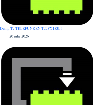
Dump Tv TELEFUNKEN T22FX182LP
20 iulie 2026