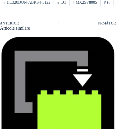
#
HC320DUN-ABKS4-5122
#
LG
#
MX25V8005
#
tv
ANTERIOR
URMĂTOR
Articole similare