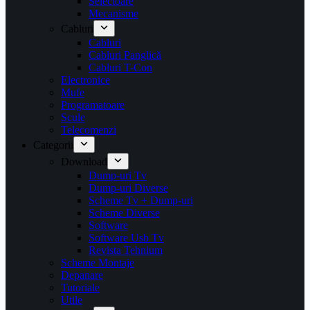
Selectoare
Mecanisme
Cabluri
Cabluri
Cabluri Panglică
Cabluri T-Con
Electronice
Mufe
Programatoare
Scule
Telecomenzi
Categorii
Download
Dump-uri Tv
Dump-uri Diverse
Scheme Tv + Dump-uri
Scheme Diverse
Software
Software Usb Tv
Revista Tehnium
Scheme Montaje
Depanare
Tutoriale
Utile