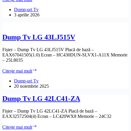
Tv
LG
Dump-uri Tv
40LF631V-
3 aprilie 2026
ZB
Dump Tv LG 43LJ515V
Fișier – Dump Tv LG 43LJ515V Placă de bază –
EAX67041505(1.0) Ecran – HC430DUN-SLVX1-A11X Memorie
– 25L8035
Dump
Citește mai mult
Tv
LG
Dump-uri Tv
43LJ515V
20 noiembrie 2025
Dump Tv LG 42LC41-ZA
Fișier – Dump Tv LG 42LC41-ZA Placă de bază –
EAX32572504(4) Ecran – LC420WX8 Memorie – 24C32
Dump
Citește mai mult