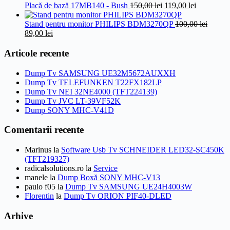
25,00 lei.
a
Prețul
este:
Prețul
Placă de bază 17MB140 - Bush
150,00
lei
119,00
lei
fost:
inițial
35,00 lei.
curent
45,00 lei.
a
este:
Stand pentru monitor PHILIPS BDM3270QP
100,00
lei
Prețul
Prețul
fost:
119,00 lei.
89,00
lei
inițial
curent
150,00 lei.
a
este:
Articole recente
fost:
89,00 lei.
100,00 lei.
Dump Tv SAMSUNG UE32M5672AUXXH
Dump Tv TELEFUNKEN T22FX182LP
Dump Tv NEI 32NE4000 (TFT224139)
Dump Tv JVC LT-39VF52K
Dump SONY MHC-V41D
Comentarii recente
Marinus
la
Software Usb Tv SCHNEIDER LED32-SC450K
(TFT219327)
radicalsolutions.ro
la
Service
manele
la
Dump Boxă SONY MHC-V13
paulo f05
la
Dump Tv SAMSUNG UE24H4003W
Florentin
la
Dump Tv ORION PIF40-DLED
Arhive