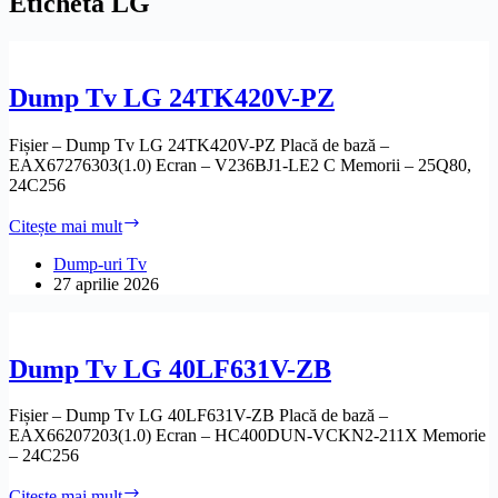
Etichetă
LG
Dump Tv LG 24TK420V-PZ
Fișier – Dump Tv LG 24TK420V-PZ Placă de bază –
EAX67276303(1.0) Ecran – V236BJ1-LE2 C Memorii – 25Q80,
24C256
Dump
Citește mai mult
Tv
LG
Dump-uri Tv
24TK420V-
27 aprilie 2026
PZ
Dump Tv LG 40LF631V-ZB
Fișier – Dump Tv LG 40LF631V-ZB Placă de bază –
EAX66207203(1.0) Ecran – HC400DUN-VCKN2-211X Memorie
– 24C256
Dump
Citește mai mult