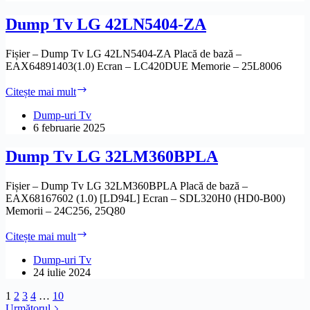
ZA
Dump Tv LG 42LN5404-ZA
Fișier – Dump Tv LG 42LN5404-ZA Placă de bază –
EAX64891403(1.0) Ecran – LC420DUE Memorie – 25L8006
Dump
Citește mai mult
Tv
LG
Dump-uri Tv
42LN5404-
6 februarie 2025
ZA
Dump Tv LG 32LM360BPLA
Fișier – Dump Tv LG 32LM360BPLA Placă de bază –
EAX68167602 (1.0) [LD94L] Ecran – SDL320H0 (HD0-B00)
Memorii – 24C256, 25Q80
Dump
Citește mai mult
Tv
LG
Dump-uri Tv
32LM360BPLA
24 iulie 2024
1
2
3
4
…
10
Următorul