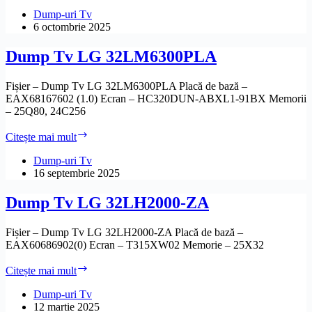
Tv
LG
Dump-uri Tv
42LC41-
6 octombrie 2025
ZA
Dump Tv LG 32LM6300PLA
Fișier – Dump Tv LG 32LM6300PLA Placă de bază –
EAX68167602 (1.0) Ecran – HC320DUN-ABXL1-91BX Memorii
– 25Q80, 24C256
Dump
Citește mai mult
Tv
LG
Dump-uri Tv
32LM6300PLA
16 septembrie 2025
Dump Tv LG 32LH2000-ZA
Fișier – Dump Tv LG 32LH2000-ZA Placă de bază –
EAX60686902(0) Ecran – T315XW02 Memorie – 25X32
Dump
Citește mai mult
Tv
LG
Dump-uri Tv
32LH2000-
12 martie 2025