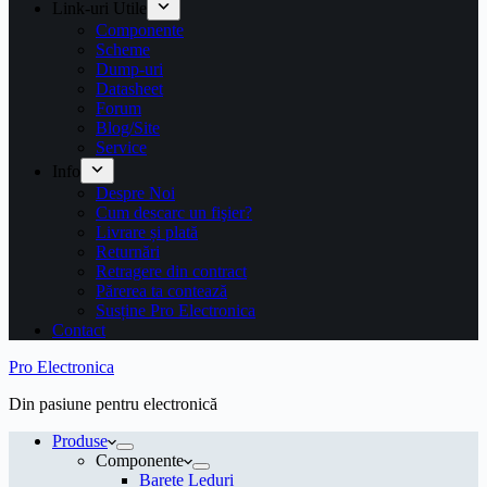
Link-uri Utile
Componente
Scheme
Dump-uri
Datasheet
Forum
Blog/Site
Service
Info
Despre Noi
Cum descarc un fişier?
Livrare și plată
Returnări
Retragere din contract
Părerea ta contează
Susține Pro Electronica
Contact
Pro Electronica
Din pasiune pentru electronică
Produse
Componente
Barete Leduri