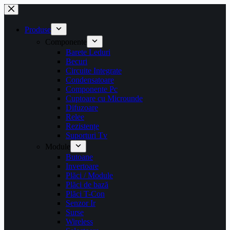
Sari
la
conținut
Produse
Componente
Barete Leduri
Becuri
Circuite Integrate
Condensatoare
Componente Pc
Cuptoare cu Microunde
Difuzoare
Relee
Rezistențe
Suporturi Tv
Module
Butoane
Invertoare
Plăci / Module
Plăci de bază
Plăci T-Con
Senzor Ir
Surse
Wireless