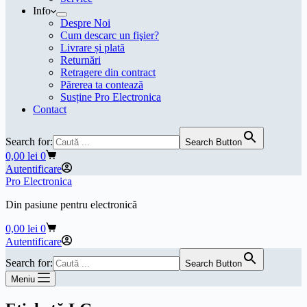
Info
Despre Noi
Cum descarc un fişier?
Livrare și plată
Returnări
Retragere din contract
Părerea ta contează
Susține Pro Electronica
Contact
Search for:
Search Button
Coș
0,00
lei
0
de
Autentificare
cumpărături
Pro Electronica
Din pasiune pentru electronică
Coș
0,00
lei
0
de
Autentificare
cumpărături
Search for:
Search Button
Meniu