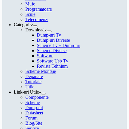
Mufe
Programatoare
Scule
Telecomenzi
Categorii
Download
Dump-uri Tv
Dump-uri Diverse
Scheme Tv + Dump-uri
Scheme Diverse
Software
Software Usb Tv
Revista Tehnium
Scheme Montaje
Depanare
Tutoriale
Utile
Link-uri Utile
Componente
Scheme
Dump-uri
Datasheet
Forum
Blog/Site
Service