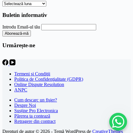
Arhive
Buletin informativ
Introdu Email-ul tău
Urmărește-ne
Termeni şi Condiţii
Politica de Confidenţialitate (GDPR)
Online Dispute Resolution
ANPC
Cum descarc un fişier?
Despre Noi
Susține Pro Electronica
Părerea ta contează
Retragere din contract
Drepturi de autor © 2026 - Temă WordPress de
CreativeThemes