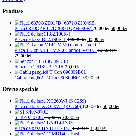
Produse
Prețul
Preț
Placă 6870QZE017D (6871QZH049B)
79,00
lei
59,00
lei
inițial
cure
Prețul
Prețul
a
este:
Placă de bază R82.190R-1
140,00
lei
80,00
lei
inițial
curent
fost:
59,00
a
este:
79,00 lei.
Placă T-Con V14 TM240 Control_Ver 0.1
100,00
lei
Prețul
Prețul
fost:
80,00 lei.
79,00
lei
inițial
curent
140,00 lei.
a
este:
Senzor Ir TS13U 39.5-IR
35,00
lei
fost:
79,00 lei.
100,00 lei.
Cablu panglică T-Con 090809B01
39,00
lei
Oferte speciale
Prețul
Prețul
Placă de bază XC269WJ (KC269)
100,00
lei
59,00
lei
inițial
curent
Prețul
Prețul
a
este:
STK407-070E
25,00
lei
20,00
lei
inițial
curent
fost:
59,00 lei
a
este:
Prețul
100,00 lei.
Prețul
Placă de bază BN41-01787C
45,00
lei
35,00
lei
fost:
20,00 lei.
inițial
curent