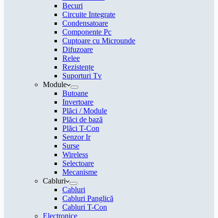
Becuri
Circuite Integrate
Condensatoare
Componente Pc
Cuptoare cu Microunde
Difuzoare
Relee
Rezistențe
Suporturi Tv
Module
Butoane
Invertoare
Plăci / Module
Plăci de bază
Plăci T-Con
Senzor Ir
Surse
Wireless
Selectoare
Mecanisme
Cabluri
Cabluri
Cabluri Panglică
Cabluri T-Con
Electronice