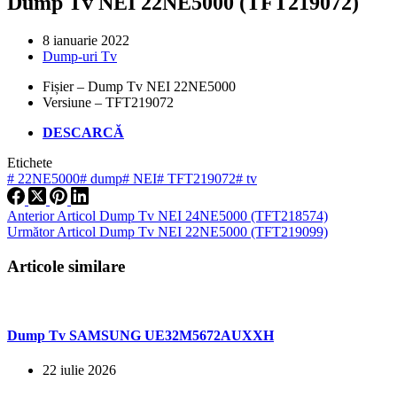
Dump Tv NEI 22NE5000 (TFT219072)
8 ianuarie 2022
Dump-uri Tv
Fișier – Dump Tv NEI 22NE5000
Versiune – TFT219072
DESCARCĂ
Etichete
#
22NE5000
#
dump
#
NEI
#
TFT219072
#
tv
Anterior
Articol
Dump Tv NEI 24NE5000 (TFT218574)
Următor
Articol
Dump Tv NEI 22NE5000 (TFT219099)
Articole similare
Dump Tv SAMSUNG UE32M5672AUXXH
22 iulie 2026