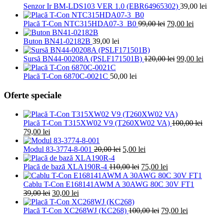
Senzor Ir BM-LDS103 VER 1.0 (EBR64965302)
39,00
lei
Prețul
Prețul
Placă T-Con NTC315HDA07-3_B0
99,00
lei
79,00
lei
inițial
curent
a
este:
Buton BN41-02182B
39,00
lei
fost:
79,00 le
99,00 lei.
Prețul
Prețu
Sursă BN44-00208A (PSLF171501B)
120,00
lei
99,00
lei
inițial
cure
a
este:
Placă T-Con 6870C-0021C
50,00
lei
fost:
99,00
120,00 lei.
Oferte speciale
Placă T-Con T315XW02 V9 (T260XW02 VA)
100,00
lei
Prețul
Prețul
79,00
lei
inițial
curent
a
este:
Prețul
Prețul
Modul 83-3774-8-001
20,00
lei
5,00
lei
fost:
79,00 lei.
inițial
curent
100,00 lei.
a
Prețul
este:
Prețul
Placă de bază XLA190R-4
110,00
lei
75,00
lei
fost:
inițial
5,00 lei.
curent
20,00 lei.
a
este:
Cablu T-Con E168141AWM A 30AWG 80C 30V FT1
Prețul
Prețul
fost:
75,00 lei.
39,00
lei
30,00
lei
inițial
curent
110,00 lei.
a
este:
Prețul
Prețul
Placă T-Con XC268WJ (KC268)
100,00
lei
79,00
lei