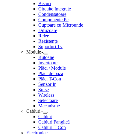
Becuri
Circuite Integrate
Condensatoare
Componente Pc
Cuptoare cu Microunde
Difuzoare
Relee
Rezistențe
Suporturi Tv
Module
Butoane
Invertoare
Plăci / Module
Plăci de bază
Plăci T-Con
Senzor Ir
Surse
Wireless
Selectoare
Mecanisme
Cabluri
Cabluri
Cabluri Panglică
Cabluri T-Con
Electronice