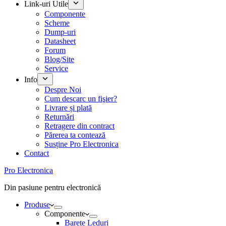
Link-uri Utile
Componente
Scheme
Dump-uri
Datasheet
Forum
Blog/Site
Service
Info
Despre Noi
Cum descarc un fişier?
Livrare și plată
Returnări
Retragere din contract
Părerea ta contează
Susține Pro Electronica
Contact
Pro Electronica
Din pasiune pentru electronică
Produse
Componente
Barete Leduri