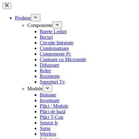
Sari
la
conținut
Produse
Componente
Barete Leduri
Becuri
Circuite Integrate
Condensatoare
Componente Pc
Cuptoare cu Microunde
Difuzoare
Relee
Rezistențe
Suporturi Tv
Module
Butoane
Invertoare
Plăci / Module
Plăci de bază
Plăci T-Con
Senzor Ir
Surse
Wireless