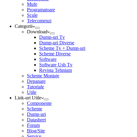
Mufe
Programatoare
Scule
Telecomenzi
Categorii
Download
Dump-uri Tv
Dump-uri Diverse
Scheme Tv + Dump-uri
Scheme Diverse
Software
Software Usb Tv
Revista Tehnium
Scheme Montaje
Depanare
Tutoriale
Utile
Link-uri Utile
Componente
Scheme
Dump-uri
Datasheet
Forum
Blog/Site
Service