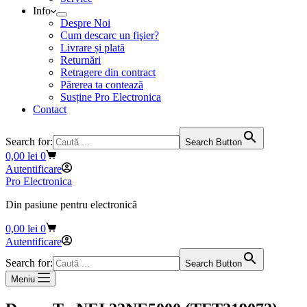
Info
Despre Noi
Cum descarc un fişier?
Livrare și plată
Returnări
Retragere din contract
Părerea ta contează
Susține Pro Electronica
Contact
Search for:
Search Button
Coș
0,00
lei
0
de
Autentificare
cumpărături
Pro Electronica
Din pasiune pentru electronică
Coș
0,00
lei
0
de
Autentificare
cumpărături
Search for:
Search Button
Meniu