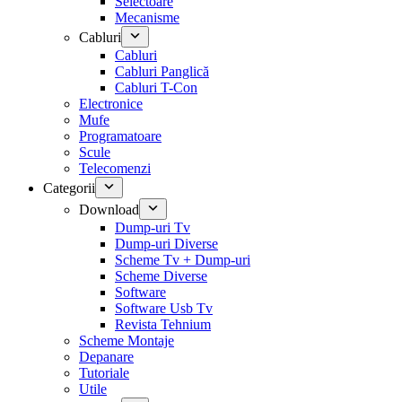
Selectoare
Mecanisme
Cabluri
Cabluri
Cabluri Panglică
Cabluri T-Con
Electronice
Mufe
Programatoare
Scule
Telecomenzi
Categorii
Download
Dump-uri Tv
Dump-uri Diverse
Scheme Tv + Dump-uri
Scheme Diverse
Software
Software Usb Tv
Revista Tehnium
Scheme Montaje
Depanare
Tutoriale
Utile