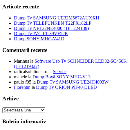
fost:
30,00 lei.
inițial
curent
39,00 lei.
a
este:
Articole recente
fost:
79,00 lei.
100,00 lei.
Dump Tv SAMSUNG UE32M5672AUXXH
Dump Tv TELEFUNKEN T22FX182LP
Dump Tv NEI 32NE4000 (TFT224139)
Dump Tv JVC LT-39VF52K
Dump SONY MHC-V41D
Comentarii recente
Marinus
la
Software Usb Tv SCHNEIDER LED32-SC450K
(TFT219327)
radicalsolutions.ro
la
Service
manele
la
Dump Boxă SONY MHC-V13
paulo f05
la
Dump Tv SAMSUNG UE24H4003W
Florentin
la
Dump Tv ORION PIF40-DLED
Arhive
Arhive
Buletin informativ