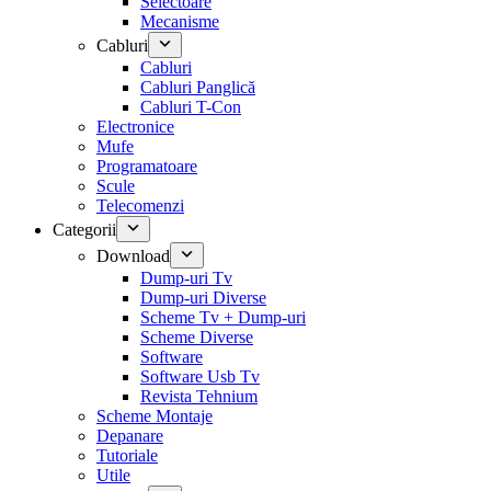
Selectoare
Mecanisme
Cabluri
Cabluri
Cabluri Panglică
Cabluri T-Con
Electronice
Mufe
Programatoare
Scule
Telecomenzi
Categorii
Download
Dump-uri Tv
Dump-uri Diverse
Scheme Tv + Dump-uri
Scheme Diverse
Software
Software Usb Tv
Revista Tehnium
Scheme Montaje
Depanare
Tutoriale
Utile