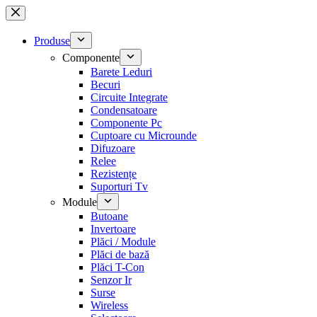
Sari
la
conținut
Produse
Componente
Barete Leduri
Becuri
Circuite Integrate
Condensatoare
Componente Pc
Cuptoare cu Microunde
Difuzoare
Relee
Rezistențe
Suporturi Tv
Module
Butoane
Invertoare
Plăci / Module
Plăci de bază
Plăci T-Con
Senzor Ir
Surse
Wireless