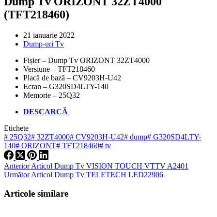
Dump Tv ORIZONT 32ZT4000
(TFT218460)
21 ianuarie 2022
Dump-uri Tv
Fișier – Dump Tv ORIZONT 32ZT4000
Versiune – TFT218460
Placă de bază – CV9203H-U42
Ecran – G320SD4LTY-140
Memorie – 25Q32
DESCARCĂ
Etichete
#
25Q32
#
32ZT4000
#
CV9203H-U42
#
dump
#
G320SD4LTY-
140
#
ORIZONT
#
TFT218460
#
tv
Anterior
Articol
Dump Tv VISION TOUCH VTTV A2401
Următor
Articol
Dump Tv TELETECH LED22906
Articole similare