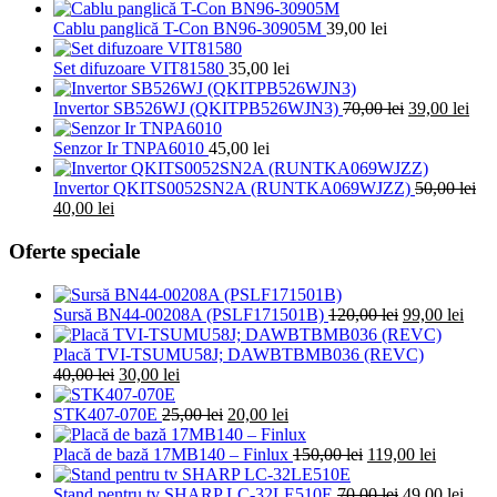
Cablu panglică T-Con BN96-30905M
39,00
lei
Set difuzoare VIT81580
35,00
lei
Prețul
Preț
Invertor SB526WJ (QKITPB526WJN3)
70,00
lei
39,00
lei
inițial
cure
a
este
Senzor Ir TNPA6010
45,00
lei
fost:
39,0
70,00 lei.
Invertor QKITS0052SN2A (RUNTKA069WJZZ)
50,00
lei
Prețul
Prețul
40,00
lei
inițial
curent
a
este:
Oferte speciale
fost:
40,00 lei.
50,00 lei.
Prețul
Prețu
Sursă BN44-00208A (PSLF171501B)
120,00
lei
99,00
lei
inițial
cure
a
este:
Placă TVI-TSUMU58J; DAWBTBMB036 (REVC)
Prețul
Prețul
fost:
99,00
40,00
lei
30,00
lei
inițial
curent
120,00 lei.
a
este:
Prețul
Prețul
STK407-070E
25,00
lei
20,00
lei
fost:
30,00 lei.
inițial
curent
40,00 lei.
a
este:
Prețul
Prețul
Placă de bază 17MB140 – Finlux
150,00
lei
119,00
lei
fost:
20,00 lei.
inițial
curent
25,00 lei.
a
Prețul
este:
Prețu
Stand pentru tv SHARP LC-32LE510E
70,00
lei
49,00
lei