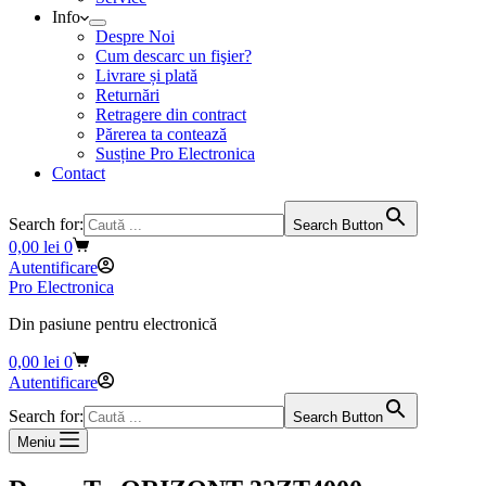
Info
Despre Noi
Cum descarc un fişier?
Livrare și plată
Returnări
Retragere din contract
Părerea ta contează
Susține Pro Electronica
Contact
Search for:
Search Button
Coș
0,00
lei
0
de
Autentificare
cumpărături
Pro Electronica
Din pasiune pentru electronică
Coș
0,00
lei
0
de
Autentificare
cumpărături
Search for:
Search Button
Meniu