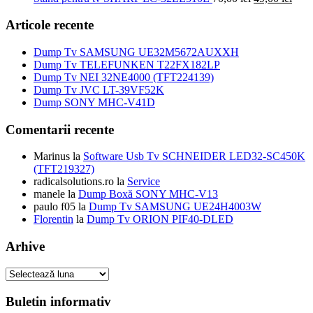
fost:
inițial
119,00 le
cure
150,00 lei.
a
este:
Articole recente
fost:
49,00
70,00 lei.
Dump Tv SAMSUNG UE32M5672AUXXH
Dump Tv TELEFUNKEN T22FX182LP
Dump Tv NEI 32NE4000 (TFT224139)
Dump Tv JVC LT-39VF52K
Dump SONY MHC-V41D
Comentarii recente
Marinus
la
Software Usb Tv SCHNEIDER LED32-SC450K
(TFT219327)
radicalsolutions.ro
la
Service
manele
la
Dump Boxă SONY MHC-V13
paulo f05
la
Dump Tv SAMSUNG UE24H4003W
Florentin
la
Dump Tv ORION PIF40-DLED
Arhive
Arhive
Buletin informativ