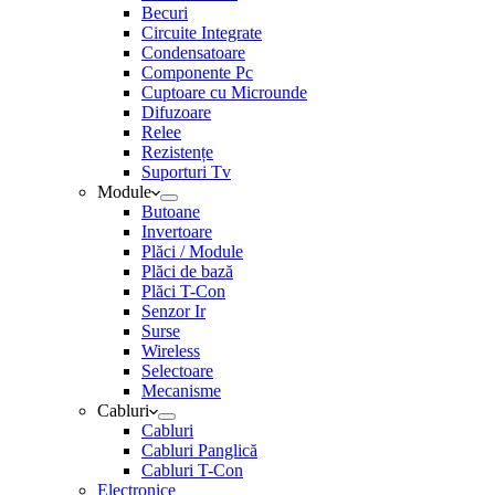
Becuri
Circuite Integrate
Condensatoare
Componente Pc
Cuptoare cu Microunde
Difuzoare
Relee
Rezistențe
Suporturi Tv
Module
Butoane
Invertoare
Plăci / Module
Plăci de bază
Plăci T-Con
Senzor Ir
Surse
Wireless
Selectoare
Mecanisme
Cabluri
Cabluri
Cabluri Panglică
Cabluri T-Con
Electronice