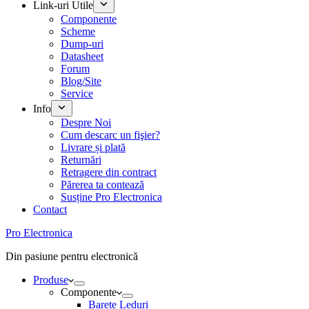
Link-uri Utile
Componente
Scheme
Dump-uri
Datasheet
Forum
Blog/Site
Service
Info
Despre Noi
Cum descarc un fişier?
Livrare și plată
Returnări
Retragere din contract
Părerea ta contează
Susține Pro Electronica
Contact
Pro Electronica
Din pasiune pentru electronică
Produse
Componente
Barete Leduri