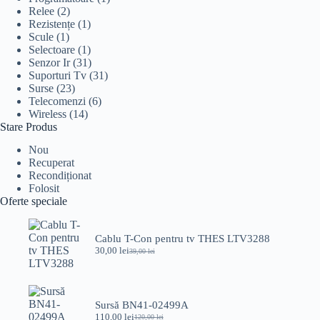
Relee
(2)
Rezistențe
(1)
Scule
(1)
Selectoare
(1)
Senzor Ir
(31)
Suporturi Tv
(31)
Surse
(23)
Telecomenzi
(6)
Wireless
(14)
Stare Produs
Nou
Recuperat
Recondiționat
Folosit
Oferte speciale
Cablu T-Con pentru tv THES LTV3288
30,00
lei
39,00
lei
Prețul
Prețul
inițial
curent
a
este:
fost:
30,00 lei.
39,00 lei.
Sursă BN41-02499A
110,00
lei
120,00
lei