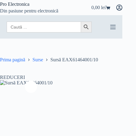
Sari
Pro Electronica
0,00
lei
la
Coș
Din pasiune pentru electronică
conținut
de
cumpărături
Search
Search Button
for:
Prima pagină
Surse
Sursă EAX61464001/10
REDUCERI