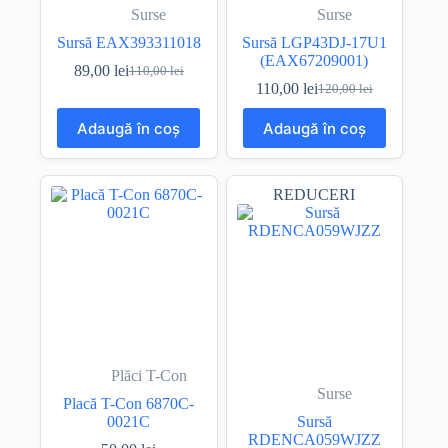
Surse
Surse
Sursă EAX393311018
Sursă LGP43DJ-17U1
(EAX67209001)
89,00
lei
110,00
lei
Prețul
Prețul
110,00
lei
120,00
lei
inițial
curent
Prețul
Prețul
a
este:
inițial
curent
Adaugă în coș
Adaugă în coș
fost:
89,00 lei.
a
este:
110,00 lei.
fost:
110,00 lei.
120,00 lei.
REDUCERI
Plăci T-Con
Surse
Placă T-Con 6870C-
0021C
Sursă
RDENCA059WJZZ