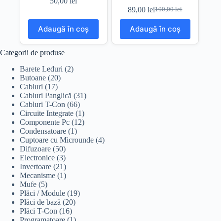
50,00
lei
89,00
lei
100,00
lei
Prețul
Prețul
inițial
curent
Adaugă în coș
Adaugă în coș
a
este:
fost:
89,00 lei.
100,00 lei.
Categorii de produse
Barete Leduri
(2)
Butoane
(20)
Cabluri
(17)
Cabluri Panglică
(31)
Cabluri T-Con
(66)
Circuite Integrate
(1)
Componente Pc
(12)
Condensatoare
(1)
Cuptoare cu Microunde
(4)
Difuzoare
(50)
Electronice
(3)
Invertoare
(21)
Mecanisme
(1)
Mufe
(5)
Plăci / Module
(19)
Plăci de bază
(20)
Plăci T-Con
(16)
Programatoare
(1)