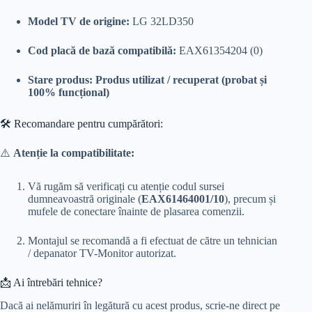
Model TV de origine:
LG 32LD350
Cod placă de bază compatibilă:
EAX61354204 (0)
Stare produs:
Produs utilizat / recuperat (probat și
100% funcțional)
🛠️ Recomandare pentru cumpărători:
⚠️
Atenție la compatibilitate:
Vă rugăm să verificați cu atenție codul sursei
dumneavoastră originale (
EAX61464001/10
), precum și
mufele de conectare înainte de plasarea comenzii.
Montajul se recomandă a fi efectuat de către un tehnician
/ depanator TV-Monitor autorizat.
📩 Ai întrebări tehnice?
Dacă ai nelămuriri în legătură cu acest produs, scrie-ne direct pe