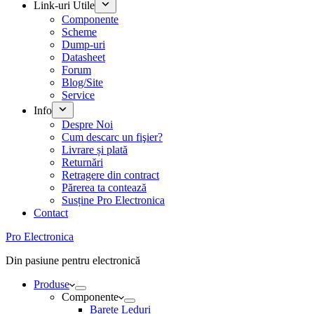
Link-uri Utile
Componente
Scheme
Dump-uri
Datasheet
Forum
Blog/Site
Service
Info
Despre Noi
Cum descarc un fişier?
Livrare și plată
Returnări
Retragere din contract
Părerea ta contează
Susține Pro Electronica
Contact
Pro Electronica
Din pasiune pentru electronică
Produse
Componente
Barete Leduri