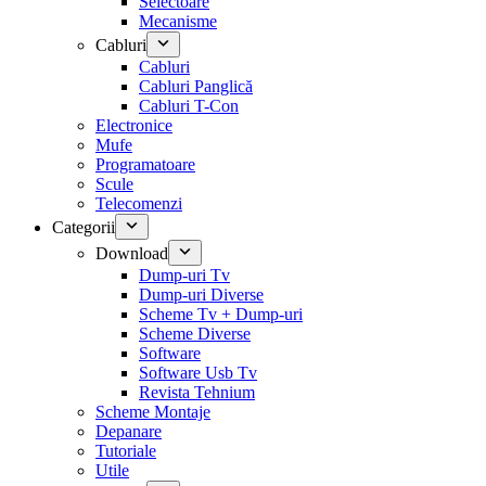
Selectoare
Mecanisme
Cabluri
Cabluri
Cabluri Panglică
Cabluri T-Con
Electronice
Mufe
Programatoare
Scule
Telecomenzi
Categorii
Download
Dump-uri Tv
Dump-uri Diverse
Scheme Tv + Dump-uri
Scheme Diverse
Software
Software Usb Tv
Revista Tehnium
Scheme Montaje
Depanare
Tutoriale
Utile