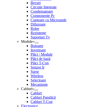
Becuri
Circuite Integrate
Condensatoare
Componente Pc
Cuptoare cu Microunde
Difuzoare
Relee
Rezistențe
Suporturi Tv
Module
Butoane
Invertoare
Plăci / Module
Plăci de bază
Plăci T-Con
Senzor Ir
Surse
Wireless
Selectoare
Mecanisme
Cabluri
Cabluri
Cabluri Panglică
Cabluri T-Con
Electronice