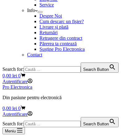
Service
Info
Despre Noi
Cum descarc un fişier?
Livrare și plată
Returnări
Retragere din contract
Părerea ta contează
Susține Pro Electronica
Contact
Search for:
Search Button
Coș
0,00
lei
0
de
Autentificare
cumpărături
Pro Electronica
Din pasiune pentru electronică
Coș
0,00
lei
0
de
Autentificare
cumpărături
Search for:
Search Button
Meniu