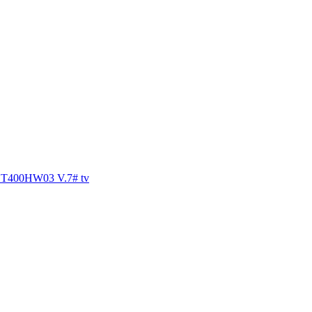
T400HW03 V.7
#
tv