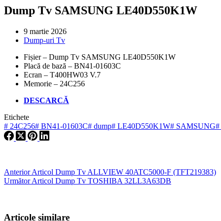
Dump Tv SAMSUNG LE40D550K1W
9 martie 2026
Dump-uri Tv
Fișier – Dump Tv SAMSUNG LE40D550K1W
Placă de bază – BN41-01603C
Ecran – T400HW03 V.7
Memorie – 24C256
DESCARCĂ
Etichete
#
24C256
#
BN41-01603C
#
dump
#
LE40D550K1W
#
SAMSUNG
#
Anterior
Articol
Dump Tv ALLVIEW 40ATC5000-F (TFT219383)
Următor
Articol
Dump Tv TOSHIBA 32LL3A63DB
Articole similare