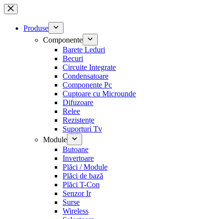
Sari
la
conținut
Produse
Componente
Barete Leduri
Becuri
Circuite Integrate
Condensatoare
Componente Pc
Cuptoare cu Microunde
Difuzoare
Relee
Rezistențe
Suporturi Tv
Module
Butoane
Invertoare
Plăci / Module
Plăci de bază
Plăci T-Con
Senzor Ir
Surse
Wireless