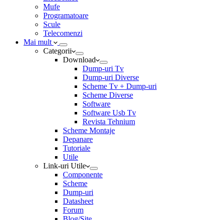
Mufe
Programatoare
Scule
Telecomenzi
Mai mult
Categorii
Download
Dump-uri Tv
Dump-uri Diverse
Scheme Tv + Dump-uri
Scheme Diverse
Software
Software Usb Tv
Revista Tehnium
Scheme Montaje
Depanare
Tutoriale
Utile
Link-uri Utile
Componente
Scheme
Dump-uri
Datasheet
Forum
Blog/Site