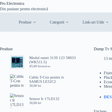
Sari
Pro Electronica
la
Din pasiune pentru electronică
conținut
Produse
Categorii
Link-uri Utile
Produse
Dump Tv
Modul sunet 3139 123 58833
13 m
(WK511.5)
45,00
lei
49,00
lei
Prețul
Prețul
inițial
curent
Fiș
a
este:
Cablu T-Con pentru tv
Plac
fost:
45,00 lei.
SAMUS LE32C2
Ecr
49,00 lei.
30,00
lei
Memo
DE
Senzor Ir 17LD132
30,00
lei
Etichete