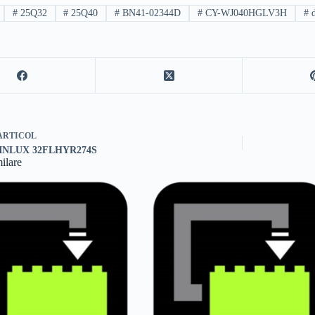
#
25Q32
#
25Q40
#
BN41-02344D
#
CY-WJ040HGLV3H
#
d
ARTICOL
INLUX 32FLHYR274S
milare