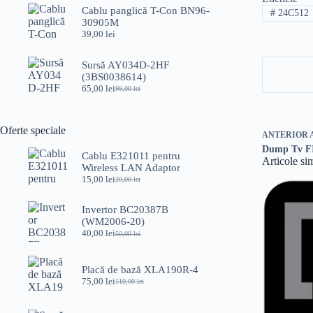
Cablu panglică T-Con BN96-
#
24C512
30905M
39,00
lei
Sursă AY034D-2HF
(3BS0038614)
65,00
lei
99,00
lei
Prețul
Prețul
inițial
curent
a
este:
fost:
65,00 lei.
Oferte speciale
ANTERIOR
99,00 lei.
Dump Tv F
Cablu E321011 pentru
Articole si
Wireless LAN Adaptor
15,00
lei
20,00
lei
Prețul
Prețul
inițial
curent
a
este:
Invertor BC20387B
fost:
15,00 lei.
(WM2006-20)
20,00 lei.
40,00
lei
50,00
lei
Prețul
Prețul
inițial
curent
a
este:
Placă de bază XLA190R-4
fost:
40,00 lei.
75,00
lei
50,00 lei.
110,00
lei
Prețul
Prețul
inițial
curent
a
este: