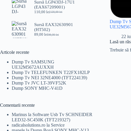
Sursă LGP43DJ-17U1
fost:
75,00 lei.
(EAX67209001)
110,00 lei.
110,00
lei
120,00
lei
Prețul
Prețul
inițial
curent
Dump Tv
a
este:
Sursă EAX32630901
UE32M56
fost:
110,00 lei.
(HT502)
120,00 lei.
89,00
lei
99,00
lei
22 iu
Prețul
Prețul
inițial
curent
Lasă un ră
a
este:
Trebuie să 
fost:
89,00 lei.
Articole recente
99,00 lei.
Dump Tv SAMSUNG
UE32M5672AUXXH
Dump Tv TELEFUNKEN T22FX182LP
Dump Tv NEI 32NE4000 (TFT224139)
Dump Tv JVC LT-39VF52K
Dump SONY MHC-V41D
Comentarii recente
Marinus
la
Software Usb Tv SCHNEIDER
LED32-SC450K (TFT219327)
radicalsolutions.ro
la
Service
manele
la
Dump Boxă SONY MHC-V13