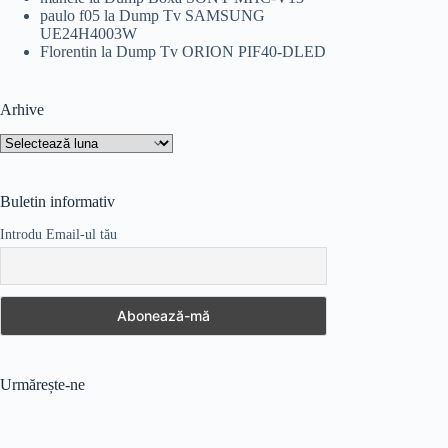
paulo f05
la
Dump Tv SAMSUNG
UE24H4003W
Florentin
la
Dump Tv ORION PIF40-DLED
Arhive
Arhive
Buletin informativ
Introdu Email-ul tău
Urmărește-ne