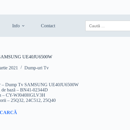
Search
Info
Contact
for:
 SAMSUNG UE40JU6500W
artie 2021
Dump-uri Tv
ier – Dump Tv SAMSUNG UE40JU6500W
ă de bază – BN41-02344D
an – CY-WJ040HGLV3H
rii – 25Q32, 24C512, 25Q40
SCARCĂ