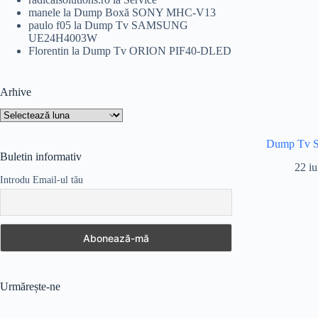
manele
la
Dump Boxă SONY MHC-V13
paulo f05
la
Dump Tv SAMSUNG
UE24H4003W
Florentin
la
Dump Tv ORION PIF40-DLED
Arhive
Arhive
Dump Tv
Buletin informativ
22 iu
Introdu Email-ul tău
Urmărește-ne