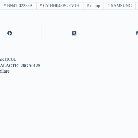
#
BN41-02253A
#
CY-HH048BGEV1H
#
dump
#
SAMSUNG
ARTICOL
GALACTIC 26GA012S
milare