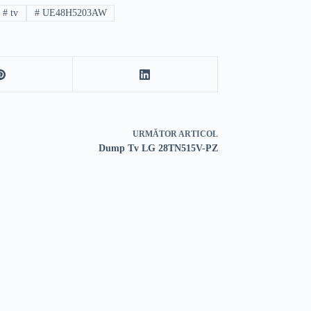
#
tv
#
UE48H5203AW
URMĂTOR
ARTICOL
Dump Tv LG 28TN515V-PZ