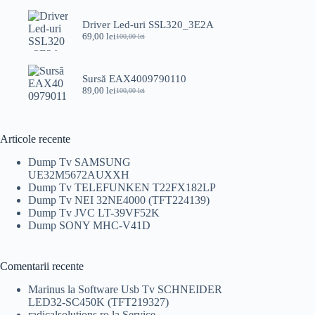
a
este:
fost:
139,00 lei.
Driver Led-uri SSL320_3E2A
150,00 lei.
69,00
lei
100,00
lei
Prețul
Prețul
inițial
curent
a
este:
fost:
69,00 lei.
Sursă EAX4009790110
100,00 lei.
89,00
lei
100,00
lei
Prețul
Prețul
inițial
curent
a
este:
fost:
89,00 lei.
Articole recente
100,00 lei.
Dump Tv SAMSUNG
UE32M5672AUXXH
Dump Tv TELEFUNKEN T22FX182LP
Dump Tv NEI 32NE4000 (TFT224139)
Dump Tv JVC LT-39VF52K
Dump SONY MHC-V41D
Comentarii recente
Marinus
la
Software Usb Tv SCHNEIDER
LED32-SC450K (TFT219327)
radicalsolutions.ro
la
Service