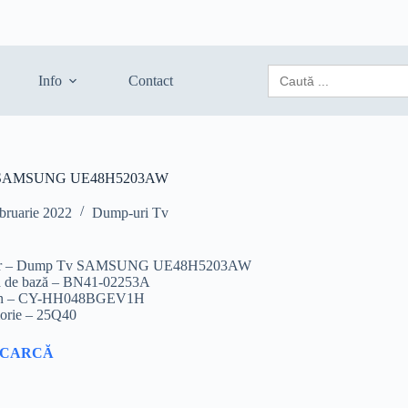
Search
Info
Contact
for:
 SAMSUNG UE48H5203AW
bruarie 2022
Dump-uri Tv
ier – Dump Tv SAMSUNG UE48H5203AW
ă de bază – BN41-02253A
an – CY-HH048BGEV1H
rie – 25Q40
SCARCĂ