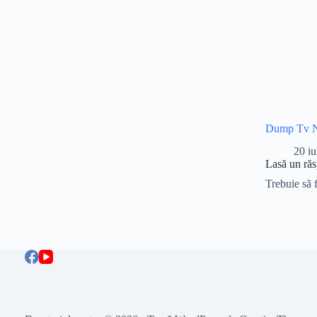
Dump Tv N
20 iu
Lasă un ră
Trebuie să 