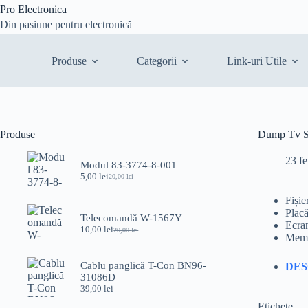
Sari
Pro Electronica
la
Din pasiune pentru electronică
conținut
Produse
Categorii
Link-uri Utile
Produse
Dump Tv
23 fe
Modul 83-3774-8-001
5,00
lei
20,00
lei
Prețul
Prețul
inițial
curent
Fiș
a
este:
Plac
fost:
5,00 lei.
Telecomandă W-1567Y
Ecr
20,00 lei.
10,00
lei
20,00
lei
Prețul
Prețul
Memo
inițial
curent
a
este:
Cablu panglică T-Con BN96-
DE
fost:
10,00 lei.
31086D
20,00 lei.
39,00
lei
Etichete