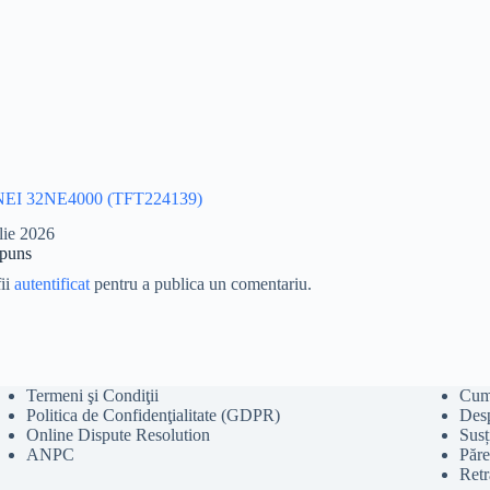
EI 32NE4000 (TFT224139)
lie 2026
spuns
fii
autentificat
pentru a publica un comentariu.
Termeni şi Condiţii
Cum 
Politica de Confidenţialitate (GDPR)
Des
Online Dispute Resolution
Susț
ANPC
Păre
Retr