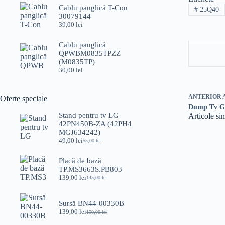
Cablu panglică T-Con
#
25Q40
30079144
39,00
lei
Cablu panglică
QPWBM0835TPZZ
(M0835TP)
30,00
lei
ANTERIOR
Oferte speciale
Dump Tv 
Stand pentru tv LG
Articole si
42PN450B-ZA (42PH4
MGJ634242)
49,00
lei
55,00
lei
Prețul
Prețul
inițial
curent
a
este:
Placă de bază
fost:
49,00 lei.
TP.MS3663S.PB803
55,00 lei.
139,00
lei
145,00
lei
Prețul
Prețul
inițial
curent
a
este:
Sursă BN44-00330B
fost:
139,00 lei.
139,00
lei
145,00 lei.
150,00
lei
Prețul
Prețul
inițial
curent