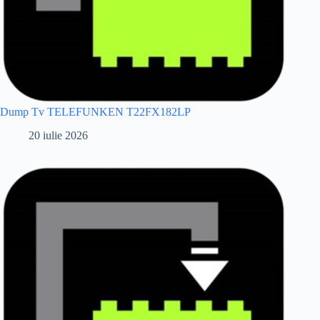
Dump Tv TELEFUNKEN T22FX182LP
20 iulie 2026