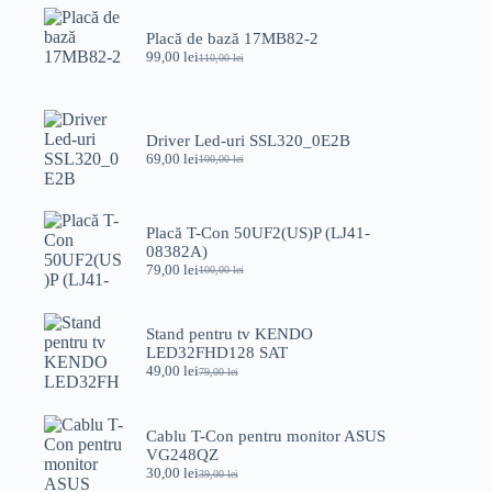
Placă de bază 17MB82-2
99,00
lei
110,00
lei
Prețul
Prețul
inițial
curent
a
este:
fost:
99,00 lei.
110,00 lei.
Driver Led-uri SSL320_0E2B
69,00
lei
100,00
lei
Prețul
Prețul
inițial
curent
a
este:
fost:
69,00 lei.
Placă T-Con 50UF2(US)P (LJ41-
100,00 lei.
08382A)
79,00
lei
100,00
lei
Prețul
Prețul
inițial
curent
a
este:
fost:
79,00 lei.
Stand pentru tv KENDO
100,00 lei.
LED32FHD128 SAT
49,00
lei
79,00
lei
Prețul
Prețul
inițial
curent
a
este:
fost:
49,00 lei.
Cablu T-Con pentru monitor ASUS
79,00 lei.
VG248QZ
30,00
lei
39,00
lei
Prețul
Prețul