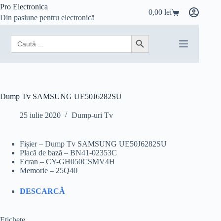
Sari
Pro Electronica
0,00
lei
la
Coș
Din pasiune pentru electronică
conținut
de
cumpărături
Search
Search Button
for:
Dump Tv SAMSUNG UE50J6282SU
25 iulie 2020
Dump-uri Tv
Fișier – Dump Tv SAMSUNG UE50J6282SU
Placă de bază – BN41-02353C
Ecran – CY-GH050CSMV4H
Memorie – 25Q40
DESCARCĂ
Etichete