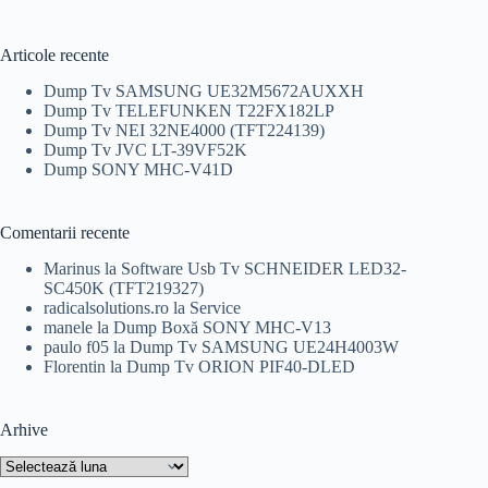
inițial
curent
a
este:
fost:
30,00 lei.
Articole recente
39,00 lei.
Dump Tv SAMSUNG UE32M5672AUXXH
Dump Tv TELEFUNKEN T22FX182LP
Dump Tv NEI 32NE4000 (TFT224139)
Dump Tv JVC LT-39VF52K
Dump SONY MHC-V41D
Comentarii recente
Marinus
la
Software Usb Tv SCHNEIDER LED32-
SC450K (TFT219327)
radicalsolutions.ro
la
Service
manele
la
Dump Boxă SONY MHC-V13
paulo f05
la
Dump Tv SAMSUNG UE24H4003W
Florentin
la
Dump Tv ORION PIF40-DLED
Arhive
Arhive