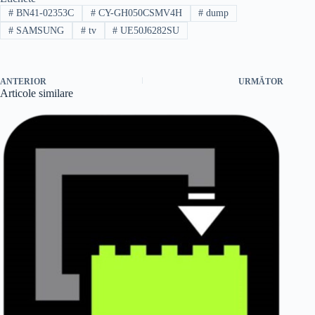
#
BN41-02353C
#
CY-GH050CSMV4H
#
dump
#
SAMSUNG
#
tv
#
UE50J6282SU
ANTERIOR
URMĂTOR
Articole similare