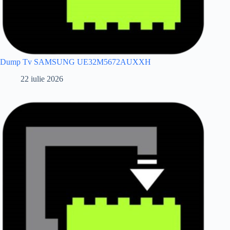
Dump Tv SAMSUNG UE32M5672AUXXH
22 iulie 2026