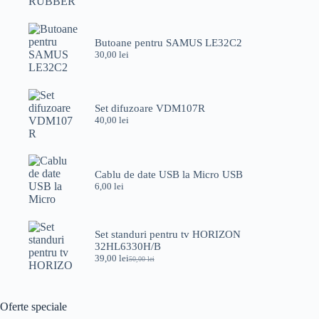
Butoane pentru SAMUS LE32C2
30,00
lei
Set difuzoare VDM107R
40,00
lei
Cablu de date USB la Micro USB
6,00
lei
Set standuri pentru tv HORIZON
32HL6330H/B
39,00
lei
50,00
lei
Prețul
Prețul
inițial
curent
a
este:
fost:
39,00 lei.
Oferte speciale
50,00 lei.