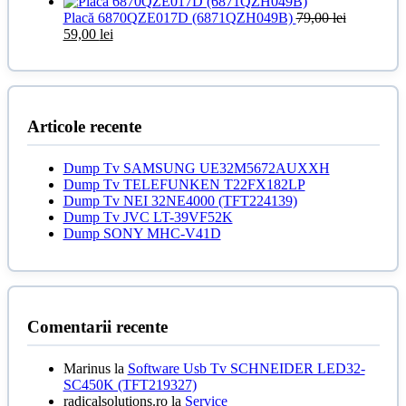
fost:
inițial
20,00 lei.
curent
25,00 lei.
a
este:
Placă 6870QZE017D (6871QZH049B)
79,00
lei
Prețul
Prețul
fost:
55,00 lei
59,00
lei
inițial
curent
79,00 lei.
a
este:
fost:
59,00 lei.
79,00 lei.
Articole recente
Dump Tv SAMSUNG UE32M5672AUXXH
Dump Tv TELEFUNKEN T22FX182LP
Dump Tv NEI 32NE4000 (TFT224139)
Dump Tv JVC LT-39VF52K
Dump SONY MHC-V41D
Comentarii recente
Marinus
la
Software Usb Tv SCHNEIDER LED32-
SC450K (TFT219327)
radicalsolutions.ro
la
Service