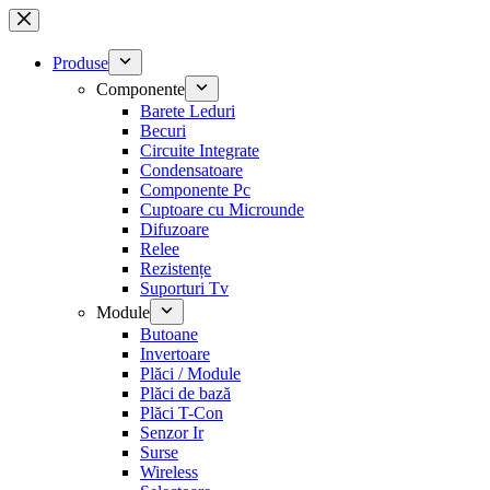
Sari
la
conținut
Produse
Componente
Barete Leduri
Becuri
Circuite Integrate
Condensatoare
Componente Pc
Cuptoare cu Microunde
Difuzoare
Relee
Rezistențe
Suporturi Tv
Module
Butoane
Invertoare
Plăci / Module
Plăci de bază
Plăci T-Con
Senzor Ir
Surse
Wireless