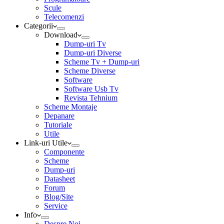
Scule
Telecomenzi
Categorii
Download
Dump-uri Tv
Dump-uri Diverse
Scheme Tv + Dump-uri
Scheme Diverse
Software
Software Usb Tv
Revista Tehnium
Scheme Montaje
Depanare
Tutoriale
Utile
Link-uri Utile
Componente
Scheme
Dump-uri
Datasheet
Forum
Blog/Site
Service
Info
Despre Noi