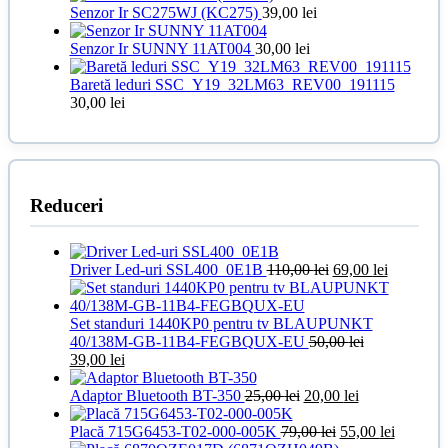
Senzor Ir SC275WJ (KC275)
39,00
lei
Senzor Ir SUNNY 11AT004
30,00
lei
Baretă leduri SSC_Y19_32LM63_REV00_191115
30,00
lei
Reduceri
Prețul
Prețul
Driver Led-uri SSL400_0E1B
110,00
lei
69,00
lei
inițial
curent
a
este:
fost:
69,00 lei.
Set standuri 1440KP0 pentru tv BLAUPUNKT
110,00 lei.
40/138M-GB-11B4-FEGBQUX-EU
50,00
lei
Prețul
Prețul
39,00
lei
inițial
curent
a
este:
Prețul
Prețul
Adaptor Bluetooth BT-350
25,00
lei
20,00
lei
fost:
39,00 lei.
inițial
curent
50,00 lei.
a
Prețul
este:
Prețul
Placă 715G6453-T02-000-005K
79,00
lei
55,00
lei