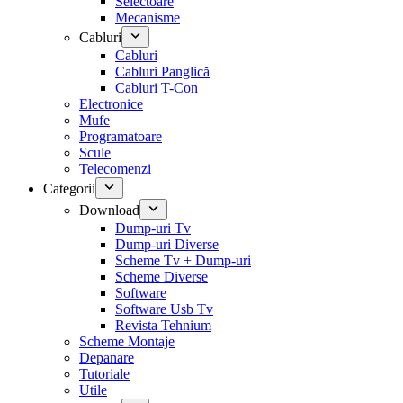
Selectoare
Mecanisme
Cabluri
Cabluri
Cabluri Panglică
Cabluri T-Con
Electronice
Mufe
Programatoare
Scule
Telecomenzi
Categorii
Download
Dump-uri Tv
Dump-uri Diverse
Scheme Tv + Dump-uri
Scheme Diverse
Software
Software Usb Tv
Revista Tehnium
Scheme Montaje
Depanare
Tutoriale
Utile