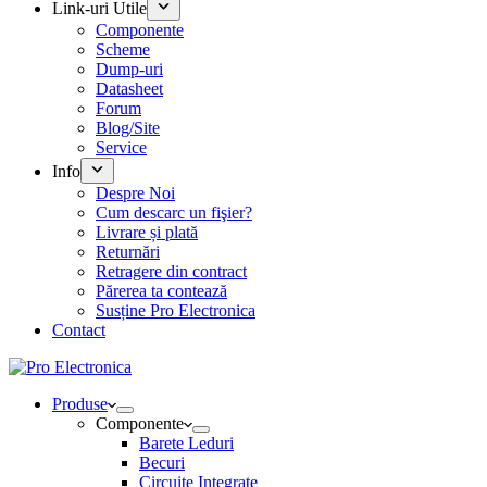
Link-uri Utile
Componente
Scheme
Dump-uri
Datasheet
Forum
Blog/Site
Service
Info
Despre Noi
Cum descarc un fişier?
Livrare și plată
Returnări
Retragere din contract
Părerea ta contează
Susține Pro Electronica
Contact
Produse
Componente
Barete Leduri
Becuri
Circuite Integrate