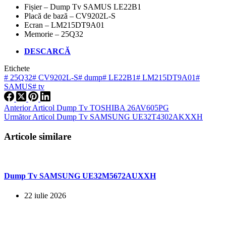
Fișier – Dump Tv SAMUS LE22B1
Placă de bază – CV9202L-S
Ecran – LM215DT9A01
Memorie – 25Q32
DESCARCĂ
Etichete
#
25Q32
#
CV9202L-S
#
dump
#
LE22B1
#
LM215DT9A01
#
SAMUS
#
tv
Anterior
Articol
Dump Tv TOSHIBA 26AV605PG
Următor
Articol
Dump Tv SAMSUNG UE32T4302AKXXH
Articole similare
Dump Tv SAMSUNG UE32M5672AUXXH
22 iulie 2026