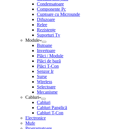
Condensatoare
Componente Pc
Cuptoare cu Microunde
Difuzoare
Relee
Rezistențe
Suporturi Tv
Module
Butoane
Invertoare
Plăci / Module
Plăci de bază
Plăci T-Con
Senzor Ir
Surse
Wireless
Selectoare
Mecanisme
Cabluri
Cabluri
Cabluri Panglică
Cabluri T-Con
Electronice
Mufe
Programatoare