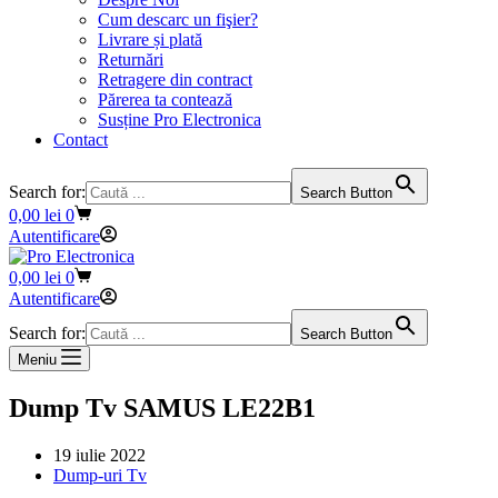
Cum descarc un fişier?
Livrare și plată
Returnări
Retragere din contract
Părerea ta contează
Susține Pro Electronica
Contact
Search for:
Search Button
Coș
0,00
lei
0
de
Autentificare
cumpărături
Coș
0,00
lei
0
de
Autentificare
cumpărături
Search for:
Search Button
Meniu
Dump Tv SAMUS LE22B1
19 iulie 2022
Dump-uri Tv