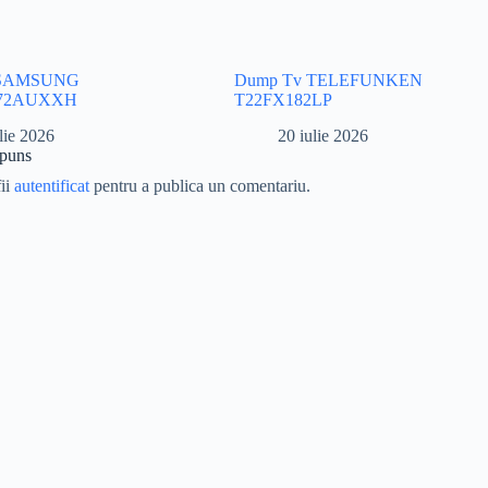
 SAMSUNG
Dump Tv TELEFUNKEN
72AUXXH
T22FX182LP
lie 2026
20 iulie 2026
spuns
fii
autentificat
pentru a publica un comentariu.