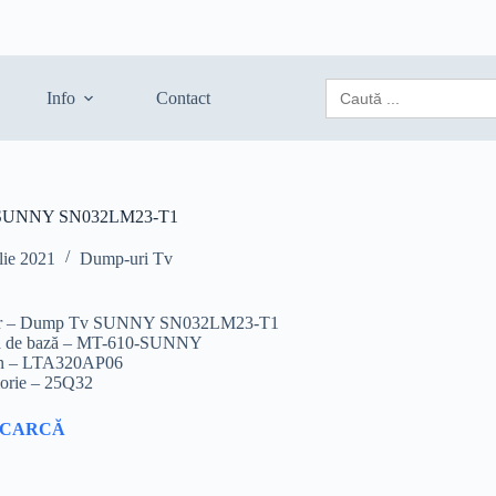
Search
Info
Contact
for:
SUNNY SN032LM23-T1
lie 2021
Dump-uri Tv
er – Dump Tv SUNNY SN032LM23-T1
ă de bază – MT-610-SUNNY
n – LTA320AP06
rie – 25Q32
SCARCĂ