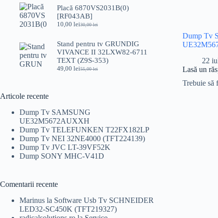
a
este:
Placă 6870VS2031B(0)
fost:
10,00 lei.
[RF043AB]
20,00 lei.
10,00
lei
30,00
lei
Prețul
Prețul
inițial
curent
Dump Tv
a
este:
Stand pentru tv GRUNDIG
UE32M56
fost:
10,00 lei.
VIVANCE II 32LXW82-6711
30,00 lei.
TEXT (Z9S-353)
22 iu
49,00
lei
Lasă un ră
55,00
lei
Prețul
Prețul
inițial
curent
Trebuie să 
a
este:
fost:
49,00 lei.
Articole recente
55,00 lei.
Dump Tv SAMSUNG
UE32M5672AUXXH
Dump Tv TELEFUNKEN T22FX182LP
Dump Tv NEI 32NE4000 (TFT224139)
Dump Tv JVC LT-39VF52K
Dump SONY MHC-V41D
Comentarii recente
Marinus
la
Software Usb Tv SCHNEIDER
LED32-SC450K (TFT219327)
radicalsolutions.ro
la
Service