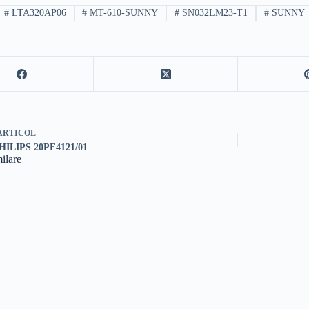
#
LTA320AP06
#
MT-610-SUNNY
#
SN032LM23-T1
#
SUNNY
ARTICOL
HILIPS 20PF4121/01
milare