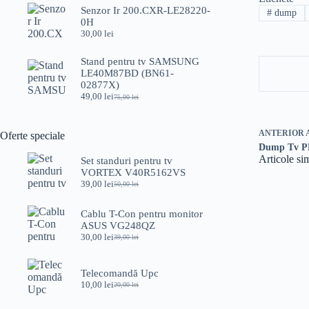
a
este:
Senzor Ir 200.CXR-LE28220-
#
dump
fost:
49,00 lei.
0H
75,00 lei.
30,00
lei
Stand pentru tv SAMSUNG
LE40M87BD (BN61-
02877X)
49,00
lei
75,00
lei
Prețul
Prețul
inițial
curent
a
este:
ANTERIOR
fost:
49,00 lei.
Oferte speciale
75,00 lei.
Dump Tv P
Articole si
Set standuri pentru tv
VORTEX V40R5162VS
39,00
lei
50,00
lei
Prețul
Prețul
inițial
curent
a
este:
Cablu T-Con pentru monitor
fost:
39,00 lei.
ASUS VG248QZ
50,00 lei.
30,00
lei
39,00
lei
Prețul
Prețul
inițial
curent
a
este:
Telecomandă Upc
fost:
30,00 lei.
10,00
lei
39,00 lei.
20,00
lei
Prețul
Prețul
inițial
curent