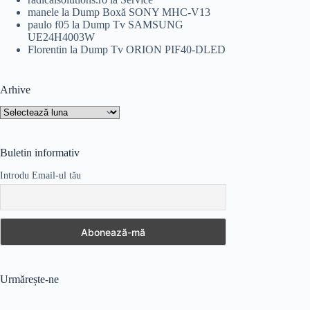
manele
la
Dump Boxă SONY MHC-V13
paulo f05
la
Dump Tv SAMSUNG
UE24H4003W
Florentin
la
Dump Tv ORION PIF40-DLED
Arhive
Arhive
Buletin informativ
Introdu Email-ul tău
Urmărește-ne