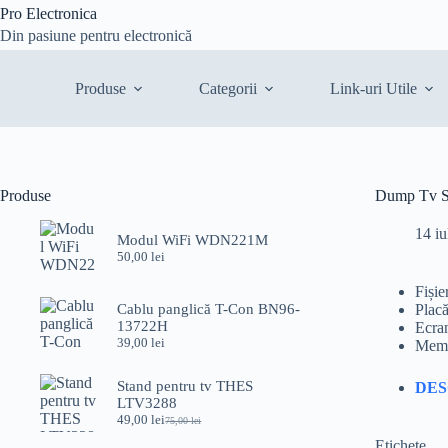
Sari
Pro Electronica
la
Din pasiune pentru electronică
conținut
Produse
Categorii
Link-uri Utile
Produse
Dump Tv 
14 iu
Modul WiFi WDN221M
50,00
lei
Fiși
Cablu panglică T-Con BN96-
Plac
13722H
Ecra
39,00
lei
Memo
Stand pentru tv THES
DE
LTV3288
49,00
lei
75,00
lei
Prețul
Prețul
inițial
curent
Etichete