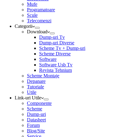
Mufe
Programatoare
Scule
Telecomenzi
Categorii
Download
Dump-uri Tv
Dump-uri Diverse
Scheme Tv + Dump-uri
Scheme Diverse
Software
Software Usb Tv
Revista Tehnium
Scheme Montaje
Depanare
Tutoriale
Utile
Link-uri Utile
Componente
Scheme
Dump-uri
Datasheet
Forum
Blog/Site
Service