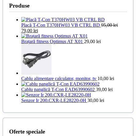
Produse
Placă T-Con T370HW03 VB CTRL BD
95,00
lei
Prețul
Prețul
79,00
lei
inițial
curent
a
este:
Brațară fitness Optimus AT X01
29,00
lei
fost:
79,00 lei.
95,00 lei.
Cablu alimentare calculator, monitor, tv
10,00
lei
Cablu panglică T-Con EAD63990602
39,00
lei
Senzor Ir 200.CXR-LE28220-0H
30,00
lei
Oferte speciale