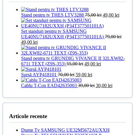
Prețul
Prețul
Stand pentru tv THES LTV3288
75,00
lei
49,00
lei
inițial
curent
a
este:
fost:
49,00 lei
Set standuri pentru tv SAMSUNG
75,00 lei.
UE40NU7182UXXH (P34T377501101A)
79,00
lei
Prețul
Prețul
49,00
lei
inițial
curent
a
este:
fost:
49,00 lei.
Stand pentru tv GRUNDIG VIVANCE II 32LXW82-
79,00 lei.
Prețul
Prețul
6711 TEXT (Z9S-353)
55,00
lei
49,00
lei
inițial
curent
Prețul
a
Prețul
este:
Sursă AYP418101
70,00
lei
59,00
lei
inițial
fost:
curent
49,00 lei.
a
55,00 lei.
este:
Prețul
Prețul
Cablu T-Con EAD42635003
39,00
lei
30,00
lei
fost:
59,00 lei.
inițial
curent
70,00 lei.
a
este:
fost:
30,00 lei.
39,00 lei.
Articole recente
Dump Tv SAMSUNG UE32M5672AUXXH