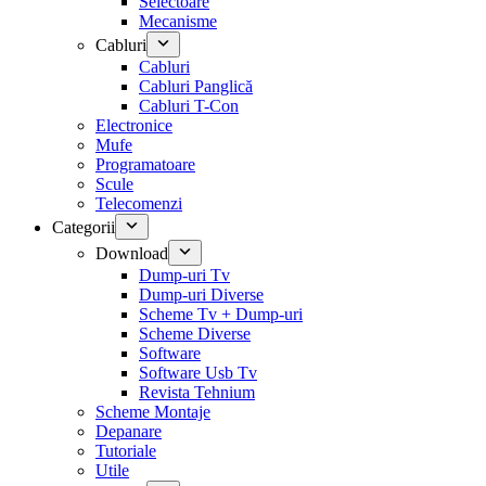
Selectoare
Mecanisme
Cabluri
Cabluri
Cabluri Panglică
Cabluri T-Con
Electronice
Mufe
Programatoare
Scule
Telecomenzi
Categorii
Download
Dump-uri Tv
Dump-uri Diverse
Scheme Tv + Dump-uri
Scheme Diverse
Software
Software Usb Tv
Revista Tehnium
Scheme Montaje
Depanare
Tutoriale
Utile