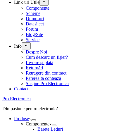
Link-uri Utile
Componente
Scheme
Dump-uri
Datasheet
Forum
Blog/Site
Service
Info
Despre Noi
Cum descarc un fişier?
Livrare și plată
Returnări
Retragere din contract
Părerea ta contează
Susține Pro Electronica
Contact
Pro Electronica
Din pasiune pentru electronică
Produse
Componente
Barete Leduri