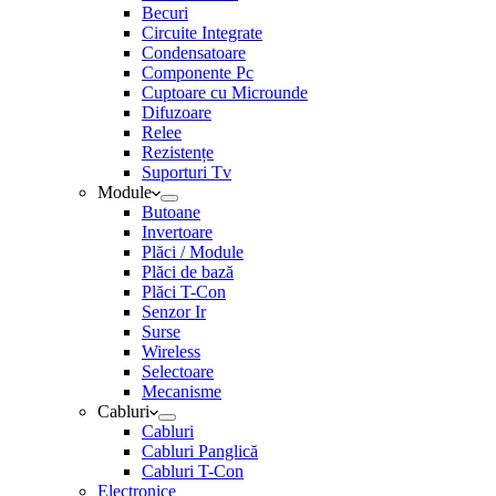
Becuri
Circuite Integrate
Condensatoare
Componente Pc
Cuptoare cu Microunde
Difuzoare
Relee
Rezistențe
Suporturi Tv
Module
Butoane
Invertoare
Plăci / Module
Plăci de bază
Plăci T-Con
Senzor Ir
Surse
Wireless
Selectoare
Mecanisme
Cabluri
Cabluri
Cabluri Panglică
Cabluri T-Con
Electronice