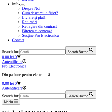
Info
Despre Noi
Cum descarc un fişier?
Livrare și plată
Returnări
Retragere din contract
Părerea ta contează
Susține Pro Electronica
Contact
Search for:
Search Button
Coș
0,00
lei
0
de
Autentificare
cumpărături
Pro Electronica
Din pasiune pentru electronică
Coș
0,00
lei
0
de
Autentificare
cumpărături
Search for:
Search Button
Meniu