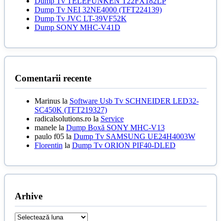
Dump Tv TELEFUNKEN T22FX182LP
Dump Tv NEI 32NE4000 (TFT224139)
Dump Tv JVC LT-39VF52K
Dump SONY MHC-V41D
Comentarii recente
Marinus
la
Software Usb Tv SCHNEIDER LED32-
SC450K (TFT219327)
radicalsolutions.ro
la
Service
manele
la
Dump Boxă SONY MHC-V13
paulo f05
la
Dump Tv SAMSUNG UE24H4003W
Florentin
la
Dump Tv ORION PIF40-DLED
Arhive
Arhive