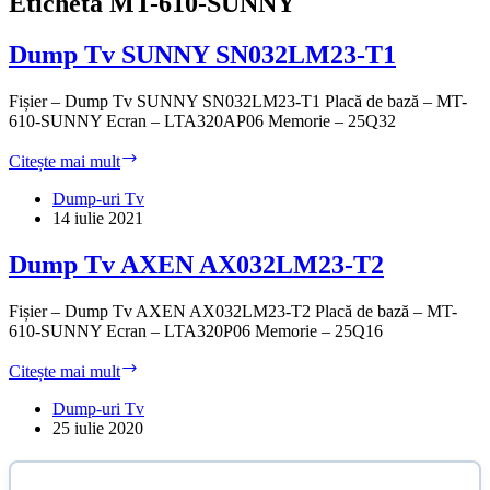
Etichetă
MT-610-SUNNY
Dump Tv SUNNY SN032LM23-T1
Fișier – Dump Tv SUNNY SN032LM23-T1 Placă de bază – MT-
610-SUNNY Ecran – LTA320AP06 Memorie – 25Q32
Dump
Citește mai mult
Tv
SUNNY
Dump-uri Tv
SN032LM23-
14 iulie 2021
T1
Dump Tv AXEN AX032LM23-T2
Fișier – Dump Tv AXEN AX032LM23-T2 Placă de bază – MT-
610-SUNNY Ecran – LTA320P06 Memorie – 25Q16
Dump
Citește mai mult
Tv
AXEN
Dump-uri Tv
AX032LM23-
25 iulie 2020
T2