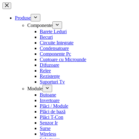
Sari
la
conținut
Produse
Componente
Barete Leduri
Becuri
Circuite Integrate
Condensatoare
Componente Pc
Cuptoare cu Microunde
Difuzoare
Relee
Rezistențe
Suporturi Tv
Module
Butoane
Invertoare
Plăci / Module
Plăci de bază
Plăci T-Con
Senzor Ir
Surse
Wireless