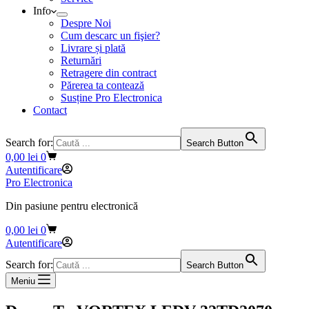
Info
Despre Noi
Cum descarc un fişier?
Livrare și plată
Returnări
Retragere din contract
Părerea ta contează
Susține Pro Electronica
Contact
Search for:
Search Button
Coș
0,00
lei
0
de
Autentificare
cumpărături
Pro Electronica
Din pasiune pentru electronică
Coș
0,00
lei
0
de
Autentificare
cumpărături
Search for:
Search Button
Meniu