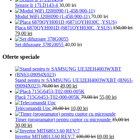
Senzor Ir 17LD143-4
30,00
lei
Modul WiFi J20H090 (1-458-900-11)
70,00
lei
Placa 6870QYH001D (6871QYH030C ,YSUS)
150,00
lei
Prețul
Prețul
79,00
lei
inițial
curent
a
este:
Set difuzoare 378G0055
40,00
lei
fost:
79,00 lei.
150,00 lei.
Oferte speciale
Stand pentru tv SAMSUNG UE32EH4003WXBT (BN63-
Prețul
Prețul
09094X023)
70,00
lei
49,00
lei
inițial
curent
a
este:
Prețul
Prețul
Placă 715G6453-T02-000-005K
79,00
lei
55,00
lei
fost:
49,00 lei.
inițial
curent
70,00 lei.
Prețul
Prețul
a
este:
Telecomandă Upc
20,00
lei
10,00
lei
inițial
curent
fost:
55,00 lei.
a
este:
79,00 lei.
Timer (programator) pentru cuptor cu microunde
35,00
lei
Prețul
Prețul
fost:
10,00 lei.
30,00
lei
inițial
curent
20,00 lei.
a
este:
Prețul
Prețul
Invertor MIT68013.60 REV:7
100,00
lei
69,00
lei