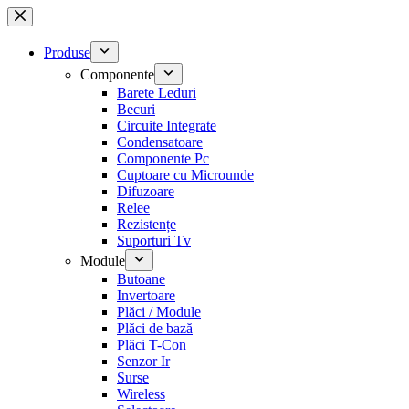
Sari
la
conținut
Produse
Componente
Barete Leduri
Becuri
Circuite Integrate
Condensatoare
Componente Pc
Cuptoare cu Microunde
Difuzoare
Relee
Rezistențe
Suporturi Tv
Module
Butoane
Invertoare
Plăci / Module
Plăci de bază
Plăci T-Con
Senzor Ir
Surse
Wireless