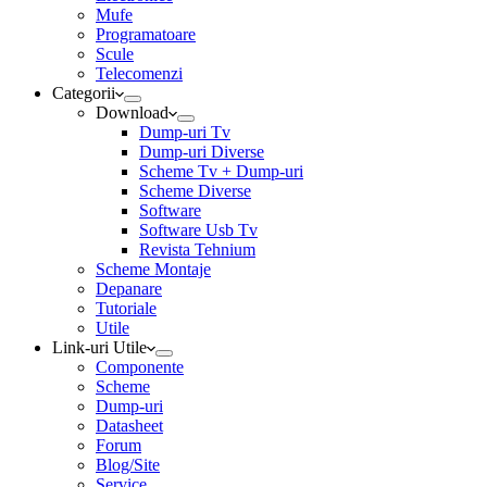
Mufe
Programatoare
Scule
Telecomenzi
Categorii
Download
Dump-uri Tv
Dump-uri Diverse
Scheme Tv + Dump-uri
Scheme Diverse
Software
Software Usb Tv
Revista Tehnium
Scheme Montaje
Depanare
Tutoriale
Utile
Link-uri Utile
Componente
Scheme
Dump-uri
Datasheet
Forum
Blog/Site
Service