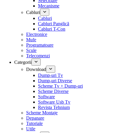
Selectoare
Mecanisme
Cabluri
Cabluri
Cabluri Panglică
Cabluri T-Con
Electronice
Mufe
Programatoare
Scule
Telecomenzi
Categorii
Download
Dump-uri Tv
Dump-uri Diverse
Scheme Tv + Dump-uri
Scheme Diverse
Software
Software Usb Tv
Revista Tehnium
Scheme Montaje
Depanare
Tutoriale
Utile