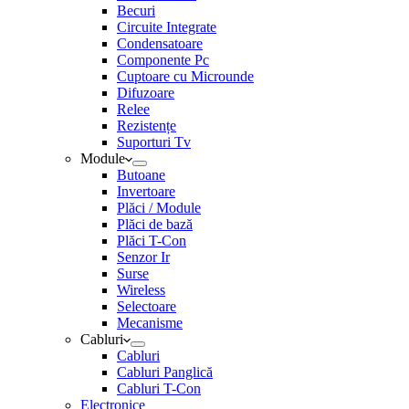
Becuri
Circuite Integrate
Condensatoare
Componente Pc
Cuptoare cu Microunde
Difuzoare
Relee
Rezistențe
Suporturi Tv
Module
Butoane
Invertoare
Plăci / Module
Plăci de bază
Plăci T-Con
Senzor Ir
Surse
Wireless
Selectoare
Mecanisme
Cabluri
Cabluri
Cabluri Panglică
Cabluri T-Con
Electronice