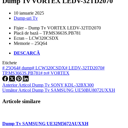
Dump Tv VORTEX LEDV-32TD2070
10 ianuarie 2025
Dump-uri Tv
Fișier – Dump Tv VORTEX LEDV-32TD2070
Placă de bază – TP.MS3663S.PB781
Ecran – LCW320CSDX
Memorie – 25Q64
DESCARCĂ
Etichete
#
25Q64
#
dump
#
LCW320CSDX
#
LEDV-32TD2070
#
TP.MS3663S.PB781
#
tv
#
VORTEX
Anterior
Articol
Dump Tv SONY KDL-32BX300
Următor
Articol
Dump Tv SAMSUNG UE50BU8072UXXH
Articole similare
Dump Tv SAMSUNG UE32M5672AUXXH