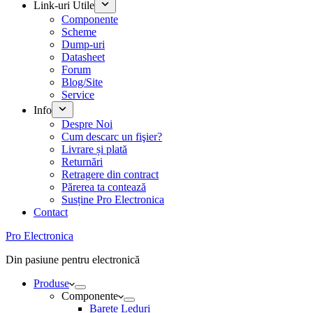
Link-uri Utile
Componente
Scheme
Dump-uri
Datasheet
Forum
Blog/Site
Service
Info
Despre Noi
Cum descarc un fişier?
Livrare și plată
Returnări
Retragere din contract
Părerea ta contează
Susține Pro Electronica
Contact
Pro Electronica
Din pasiune pentru electronică
Produse
Componente
Barete Leduri