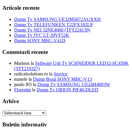
fost:
30,00 lei.
inițial
curent
35,00 lei.
a
este:
Articole recente
fost:
69,00 lei.
100,00 lei.
Dump Tv SAMSUNG UE32M5672AUXXH
Dump Tv TELEFUNKEN T22FX182LP
Dump Tv NEI 32NE4000 (TFT224139)
Dump Tv JVC LT-39VF52K
Dump SONY MHC-V41D
Comentarii recente
Marinus
la
Software Usb Tv SCHNEIDER LED32-SC450K
(TFT219327)
radicalsolutions.ro
la
Service
manele
la
Dump Boxă SONY MHC-V13
paulo f05
la
Dump Tv SAMSUNG UE24H4003W
Florentin
la
Dump Tv ORION PIF40-DLED
Arhive
Arhive
Buletin informativ