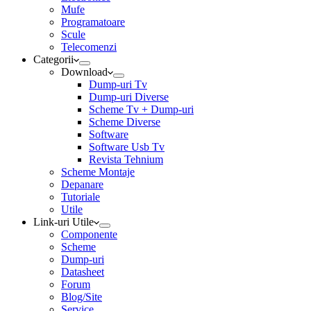
Mufe
Programatoare
Scule
Telecomenzi
Categorii
Download
Dump-uri Tv
Dump-uri Diverse
Scheme Tv + Dump-uri
Scheme Diverse
Software
Software Usb Tv
Revista Tehnium
Scheme Montaje
Depanare
Tutoriale
Utile
Link-uri Utile
Componente
Scheme
Dump-uri
Datasheet
Forum
Blog/Site
Service