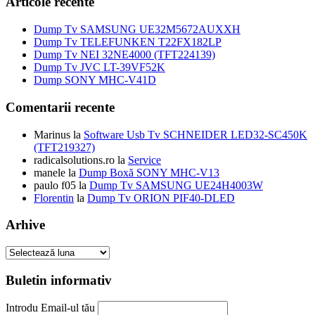
Articole recente
fost:
49,00 lei.
75,00 lei.
Dump Tv SAMSUNG UE32M5672AUXXH
Dump Tv TELEFUNKEN T22FX182LP
Dump Tv NEI 32NE4000 (TFT224139)
Dump Tv JVC LT-39VF52K
Dump SONY MHC-V41D
Comentarii recente
Marinus
la
Software Usb Tv SCHNEIDER LED32-SC450K
(TFT219327)
radicalsolutions.ro
la
Service
manele
la
Dump Boxă SONY MHC-V13
paulo f05
la
Dump Tv SAMSUNG UE24H4003W
Florentin
la
Dump Tv ORION PIF40-DLED
Arhive
Arhive
Buletin informativ
Introdu Email-ul tău