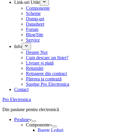
Link-uri Utile
Componente
Scheme
Dump-uri
Datasheet
Forum
Blog/Site
Service
Info
Despre Noi
Cum descarc un fişier?
Livrare și plată
Returnări
Retragere din contract
Părerea ta contează
Susține Pro Electronica
Contact
Pro Electronica
Din pasiune pentru electronică
Produse
Componente
Barete Leduri