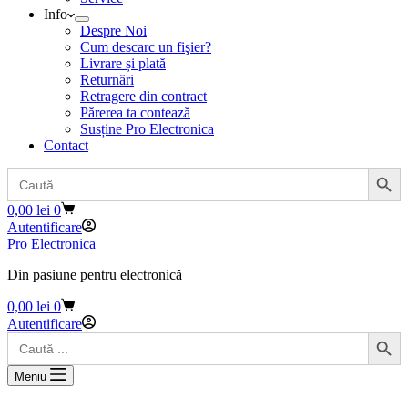
Info
Despre Noi
Cum descarc un fişier?
Livrare și plată
Returnări
Retragere din contract
Părerea ta contează
Susține Pro Electronica
Contact
Search Button
Search
for:
Coș
0,00
lei
0
de
Autentificare
cumpărături
Pro Electronica
Din pasiune pentru electronică
Coș
0,00
lei
0
de
Autentificare
Search Button
cumpărături
Search
for:
Meniu