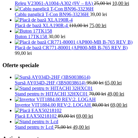
Prețul
Preț
Releu V23061-A1004-A302 (9V – 8A)
25,00
lei
10,00
lei
inițial
cure
a
este:
Cablu panglică T-Con BN96-33236H
39,00
lei
fost:
10,00
Prețul
Prețul
25,00 lei.
Placă de bază XLA190R-4
110,00
lei
75,00
lei
inițial
curent
a
este:
Buton 17TK158
30,00
lei
fost:
75,00 lei.
110,00 lei.
Placă de bază CR771-80001 (AP800-MB B-765 REV B)
99,00
lei
Oferte speciale
Prețul
Prețul
Sursă AY034D-2HF (3BS0038614)
99,00
lei
65,00
lei
inițial
curent
a
Prețul
este:
Prețul
Stand pentru tv HITACHI 32HXC01
70,00
lei
49,00
lei
fost:
inițial
65,00 lei
curent
99,00 lei.
a
Prețul
este:
Prețu
Invertor VIT1884.00 REV:2. LOGAH
80,00
lei
69,00
lei
fost:
inițial
49,00 l
curen
Prețul
Prețul
70,00 lei.
a
este:
Placă EAX50218102
89,00
lei
69,00
lei
inițial
curent
fost:
69,00 
Prețul
a
Prețul
este:
80,00 lei.
Stand pentru tv Lcd
75,00
lei
49,00
lei
inițial
fost:
curent
69,00 lei.
a
89,00 lei.
este: