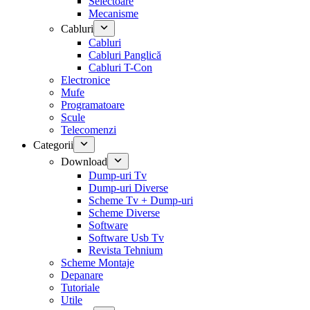
Selectoare
Mecanisme
Cabluri
Cabluri
Cabluri Panglică
Cabluri T-Con
Electronice
Mufe
Programatoare
Scule
Telecomenzi
Categorii
Download
Dump-uri Tv
Dump-uri Diverse
Scheme Tv + Dump-uri
Scheme Diverse
Software
Software Usb Tv
Revista Tehnium
Scheme Montaje
Depanare
Tutoriale
Utile