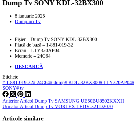
Dump Tv SONY KDL-32BX300
8 ianuarie 2025
Dump-uri Tv
Fișier – Dump Tv SONY KDL-32BX300
Placă de bază – 1-881-019-32
Ecran – LTY320AP04
Memorie – 24C64
DESCARCĂ
Etichete
#
1-881-019-32
#
24C64
#
dump
#
KDL-32BX300
#
LTY320AP04
#
SONY
#
tv
Anterior
Articol
Dump Tv SAMSUNG UE50BU8502KXXH
Următor
Articol
Dump Tv VORTEX LEDV-32TD2070
Articole similare