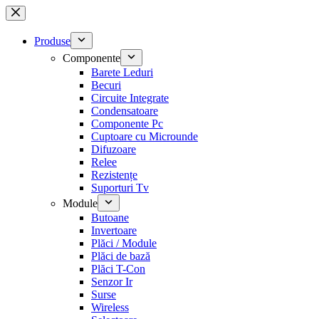
Sari
la
conținut
Produse
Componente
Barete Leduri
Becuri
Circuite Integrate
Condensatoare
Componente Pc
Cuptoare cu Microunde
Difuzoare
Relee
Rezistențe
Suporturi Tv
Module
Butoane
Invertoare
Plăci / Module
Plăci de bază
Plăci T-Con
Senzor Ir
Surse
Wireless