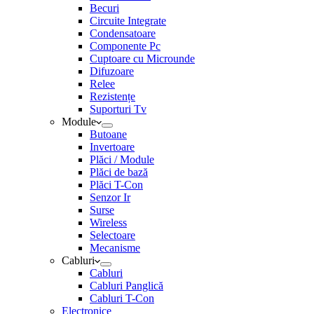
Becuri
Circuite Integrate
Condensatoare
Componente Pc
Cuptoare cu Microunde
Difuzoare
Relee
Rezistențe
Suporturi Tv
Module
Butoane
Invertoare
Plăci / Module
Plăci de bază
Plăci T-Con
Senzor Ir
Surse
Wireless
Selectoare
Mecanisme
Cabluri
Cabluri
Cabluri Panglică
Cabluri T-Con
Electronice