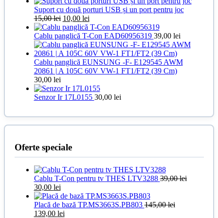
inițial
curent
a
este:
Suport cu două porturi USB și un port pentru joc
Prețul
Prețul
fost:
40,00 lei.
15,00
lei
10,00
lei
inițial
curent
50,00 lei.
a
este:
Cablu panglică T-Con EAD60956319
39,00
lei
fost:
10,00 lei.
15,00 lei.
Cablu panglică EUNSUNG -F- E129545 AWM
20861 | A 105C 60V VW-1 FT1/FT2 (39 Cm)
30,00
lei
Senzor Ir 17L0155
30,00
lei
Oferte speciale
Cablu T-Con pentru tv THES LTV3288
39,00
lei
Prețul
Prețul
30,00
lei
inițial
curent
a
este:
Placă de bază TP.MS3663S.PB803
145,00
lei
fost:
Prețul
30,00 lei.
Prețul
139,00
lei