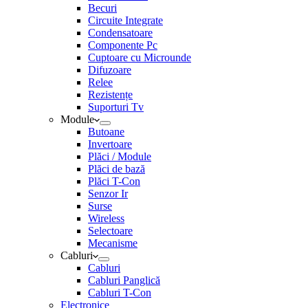
Becuri
Circuite Integrate
Condensatoare
Componente Pc
Cuptoare cu Microunde
Difuzoare
Relee
Rezistențe
Suporturi Tv
Module
Butoane
Invertoare
Plăci / Module
Plăci de bază
Plăci T-Con
Senzor Ir
Surse
Wireless
Selectoare
Mecanisme
Cabluri
Cabluri
Cabluri Panglică
Cabluri T-Con
Electronice