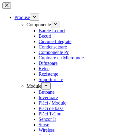
Sari
la
conținut
Produse
Componente
Barete Leduri
Becuri
Circuite Integrate
Condensatoare
Componente Pc
Cuptoare cu Microunde
Difuzoare
Relee
Rezistențe
Suporturi Tv
Module
Butoane
Invertoare
Plăci / Module
Plăci de bază
Plăci T-Con
Senzor Ir
Surse
Wireless