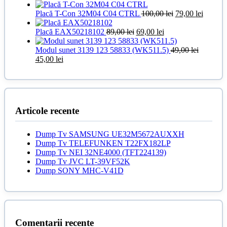
39,00 lei.
inițial
curent
a
este:
Prețul
Prețul
Placă T-Con 32M04 C04 CTRL
100,00
lei
79,00
lei
fost:
139,00 lei.
inițial
curent
145,00 lei.
Prețul
Prețul
a
este:
Placă EAX50218102
89,00
lei
69,00
lei
inițial
curent
fost:
79,00 le
a
este:
100,00 lei.
Modul sunet 3139 123 58833 (WK511.5)
49,00
lei
Prețul
Prețul
fost:
69,00 lei.
45,00
lei
inițial
curent
89,00 lei.
a
este:
fost:
45,00 lei.
49,00 lei.
Articole recente
Dump Tv SAMSUNG UE32M5672AUXXH
Dump Tv TELEFUNKEN T22FX182LP
Dump Tv NEI 32NE4000 (TFT224139)
Dump Tv JVC LT-39VF52K
Dump SONY MHC-V41D
Comentarii recente