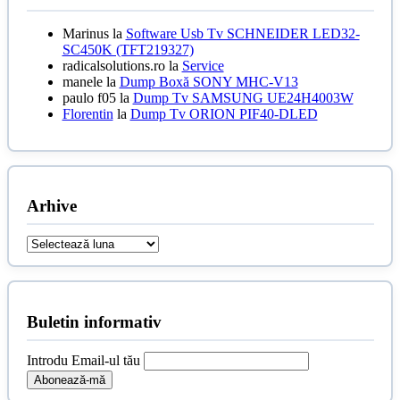
Marinus
la
Software Usb Tv SCHNEIDER LED32-
SC450K (TFT219327)
radicalsolutions.ro
la
Service
manele
la
Dump Boxă SONY MHC-V13
paulo f05
la
Dump Tv SAMSUNG UE24H4003W
Florentin
la
Dump Tv ORION PIF40-DLED
Arhive
Arhive
Buletin informativ
Introdu Email-ul tău