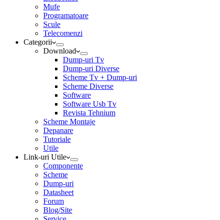
Mufe
Programatoare
Scule
Telecomenzi
Categorii
Download
Dump-uri Tv
Dump-uri Diverse
Scheme Tv + Dump-uri
Scheme Diverse
Software
Software Usb Tv
Revista Tehnium
Scheme Montaje
Depanare
Tutoriale
Utile
Link-uri Utile
Componente
Scheme
Dump-uri
Datasheet
Forum
Blog/Site
Service