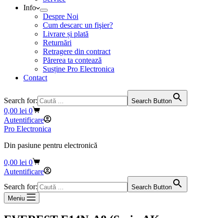
Info
Despre Noi
Cum descarc un fişier?
Livrare și plată
Returnări
Retragere din contract
Părerea ta contează
Susține Pro Electronica
Contact
Search for:
Search Button
Coș
0,00
lei
0
de
Autentificare
cumpărături
Pro Electronica
Din pasiune pentru electronică
Coș
0,00
lei
0
de
Autentificare
cumpărături
Search for:
Search Button
Meniu