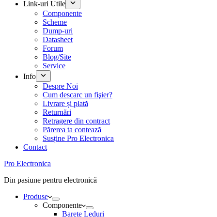
Link-uri Utile
Componente
Scheme
Dump-uri
Datasheet
Forum
Blog/Site
Service
Info
Despre Noi
Cum descarc un fişier?
Livrare și plată
Returnări
Retragere din contract
Părerea ta contează
Susține Pro Electronica
Contact
Pro Electronica
Din pasiune pentru electronică
Produse
Componente
Barete Leduri