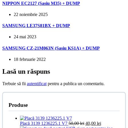
NIPPON EC2127 (Sasiu M35) + DUMP
22 noiembrie 2025
SAMSUNG LE37S81BX + DUMP
24 mai 2023
SAMSUNG CZ-21M063N (Sasiu KS1A) + DUMP
18 februarie 2022
Lasă un răspuns
Trebuie să fii
autentificat
pentru a publica un comentariu.
Produse
Prețul
Prețul
Placă 3139 1236225.1 V7
50,00
lei
40,00
lei