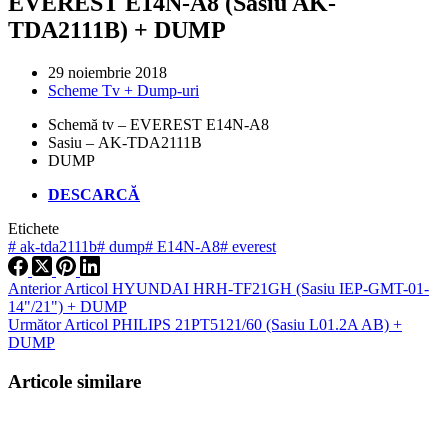
EVEREST E14N-A8 (Sasiu AK-
TDA2111B) + DUMP
29 noiembrie 2018
Scheme Tv + Dump-uri
Schemă tv – EVEREST E14N-A8
Sasiu – AK-TDA2111B
DUMP
DESCARCĂ
Etichete
#
ak-tda2111b
#
dump
#
E14N-A8
#
everest
Anterior
Articol
HYUNDAI HRH-TF21GH (Sasiu IEP-GMT-01-
14"/21") + DUMP
Următor
Articol
PHILIPS 21PT5121/60 (Sasiu L01.2A AB) +
DUMP
Articole similare