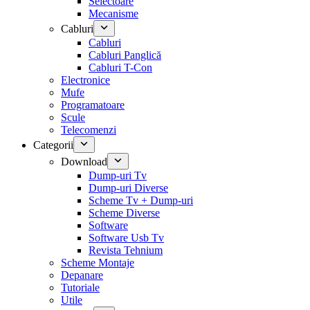
Selectoare
Mecanisme
Cabluri
Cabluri
Cabluri Panglică
Cabluri T-Con
Electronice
Mufe
Programatoare
Scule
Telecomenzi
Categorii
Download
Dump-uri Tv
Dump-uri Diverse
Scheme Tv + Dump-uri
Scheme Diverse
Software
Software Usb Tv
Revista Tehnium
Scheme Montaje
Depanare
Tutoriale
Utile