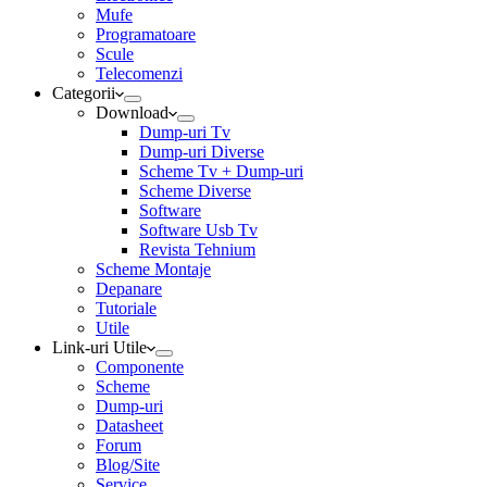
Mufe
Programatoare
Scule
Telecomenzi
Categorii
Download
Dump-uri Tv
Dump-uri Diverse
Scheme Tv + Dump-uri
Scheme Diverse
Software
Software Usb Tv
Revista Tehnium
Scheme Montaje
Depanare
Tutoriale
Utile
Link-uri Utile
Componente
Scheme
Dump-uri
Datasheet
Forum
Blog/Site
Service