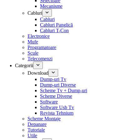
Selectoare
Mecanisme
Cabluri
Cabluri
Cabluri Panglică
Cabluri T-Con
Electronice
Mufe
Programatoare
Scule
Telecomenzi
Categorii
Download
Dump-uri Tv
Dump-uri Diverse
Scheme Tv + Dump-uri
Scheme Diverse
Software
Software Usb Tv
Revista Tehnium
Scheme Montaje
Depanare
Tutoriale
Utile