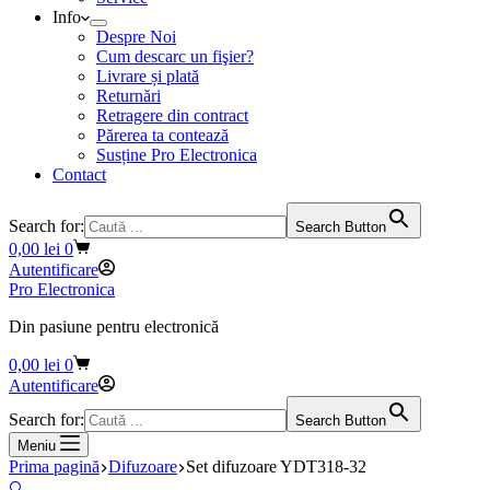
Info
Despre Noi
Cum descarc un fişier?
Livrare și plată
Returnări
Retragere din contract
Părerea ta contează
Susține Pro Electronica
Contact
Search for:
Search Button
Coș
0,00
lei
0
de
Autentificare
cumpărături
Pro Electronica
Din pasiune pentru electronică
Coș
0,00
lei
0
de
Autentificare
cumpărături
Search for:
Search Button
Meniu
Prima pagină
Difuzoare
Set difuzoare YDT318-32
🔍