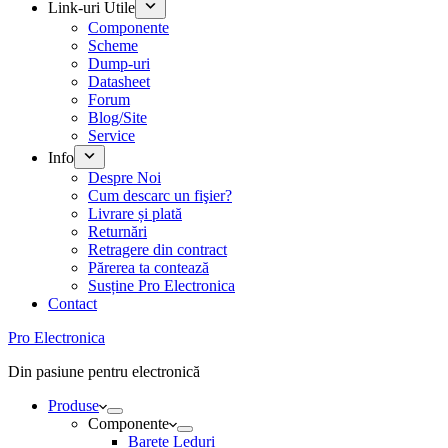
Link-uri Utile
Componente
Scheme
Dump-uri
Datasheet
Forum
Blog/Site
Service
Info
Despre Noi
Cum descarc un fişier?
Livrare și plată
Returnări
Retragere din contract
Părerea ta contează
Susține Pro Electronica
Contact
Pro Electronica
Din pasiune pentru electronică
Produse
Componente
Barete Leduri