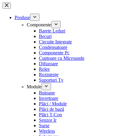
Sari
la
conținut
Produse
Componente
Barete Leduri
Becuri
Circuite Integrate
Condensatoare
Componente Pc
Cuptoare cu Microunde
Difuzoare
Relee
Rezistențe
Suporturi Tv
Module
Butoane
Invertoare
Plăci / Module
Plăci de bază
Plăci T-Con
Senzor Ir
Surse
Wireless