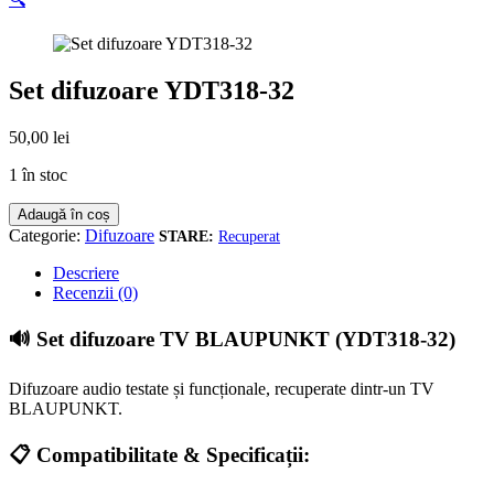
Set difuzoare YDT318-32
50,00
lei
1 în stoc
Cantitate
Adaugă în coș
Set
Categorie:
Difuzoare
Recuperat
difuzoare
YDT318-
Descriere
32
Recenzii (0)
🔊 Set difuzoare TV BLAUPUNKT (YDT318-32)
Difuzoare audio testate și funcționale, recuperate dintr-un TV
BLAUPUNKT.
📋 Compatibilitate & Specificații: