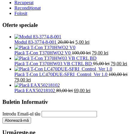
Recuperat
Recondiționat
Folosit
Oferte speciale
Prețul
Prețul
Modul 83-3774-8-001
20,00
lei
5,00
lei
inițial
curent
a
este:
Prețul
Prețul
Placă T-Con T370HWO2 V0
100,00
lei
79,00
lei
fost:
5,00 lei.
inițial
curent
20,00 lei.
a
este:
Prețul
Pre
Placă T-Con T370HW03 VB CTRL BD
95,00
lei
79,00
lei
fost:
79,00 lei.
inițial
cur
100,00 lei.
a
este
Placă T-Con LC470DUE-SFRI_Control_Ver 1.0
100,00
lei
Prețul
Prețul
fost:
79,0
79,00
lei
inițial
curent
95,00 lei.
a
este:
Prețul
Prețul
Placă EAX50218102
89,00
lei
69,00
lei
fost:
79,00 lei.
inițial
curent
100,00 lei.
a
este:
Buletin Informativ
fost:
69,00 lei.
89,00 lei.
Introdu Email-ul tău
Urmărește-ne