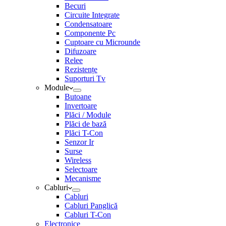
Becuri
Circuite Integrate
Condensatoare
Componente Pc
Cuptoare cu Microunde
Difuzoare
Relee
Rezistențe
Suporturi Tv
Module
Butoane
Invertoare
Plăci / Module
Plăci de bază
Plăci T-Con
Senzor Ir
Surse
Wireless
Selectoare
Mecanisme
Cabluri
Cabluri
Cabluri Panglică
Cabluri T-Con
Electronice