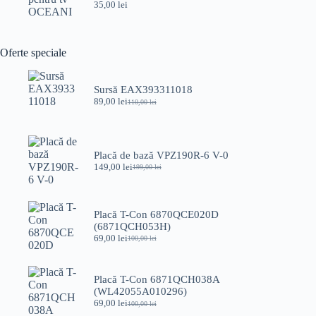
35,00
lei
Oferte speciale
Sursă EAX393311018
89,00
lei
110,00
lei
Prețul
Prețul
inițial
curent
a
este:
fost:
89,00 lei.
110,00 lei.
Placă de bază VPZ190R-6 V-0
149,00
lei
199,00
lei
Prețul
Prețul
inițial
curent
a
este:
fost:
149,00 lei.
Placă T-Con 6870QCE020D
199,00 lei.
(6871QCH053H)
69,00
lei
100,00
lei
Prețul
Prețul
inițial
curent
a
este:
fost:
69,00 lei.
Placă T-Con 6871QCH038A
100,00 lei.
(WL42055A010296)
69,00
lei
100,00
lei
Prețul
Prețul