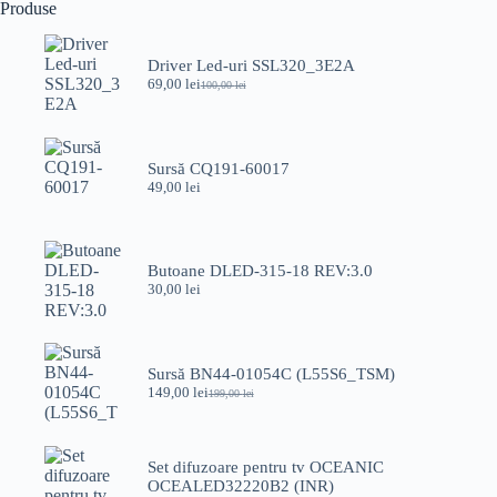
Produse
Driver Led-uri SSL320_3E2A
69,00
lei
100,00
lei
Prețul
Prețul
inițial
curent
a
este:
fost:
69,00 lei.
100,00 lei.
Sursă CQ191-60017
49,00
lei
Butoane DLED-315-18 REV:3.0
30,00
lei
Sursă BN44-01054C (L55S6_TSM)
149,00
lei
199,00
lei
Prețul
Prețul
inițial
curent
a
este:
fost:
149,00 lei.
Set difuzoare pentru tv OCEANIC
199,00 lei.
OCEALED32220B2 (INR)