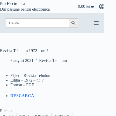
Sari
Pro Electronica
0,00
lei
la
Coș
Din pasiune pentru electronică
conținut
de
cumpărături
Search
Search Button
for:
Revista Tehnium 1972 – nr. 7
7 august 2021
Revista Tehnium
Fișier – Revista Tehnium
Ediția – 1972 – nr. 7
Format – PDF
DESCARCĂ
Etichete