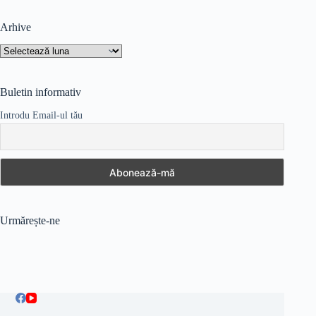
Arhive
Arhive
Buletin informativ
Introdu Email-ul tău
Urmărește-ne