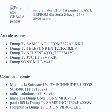
inițial
curent
a
este:
fost:
69,00 lei.
Programator CH341A pentru FLASH,
100,00 lei.
EEPROM din Seria 24xx și 25xx
29,00
lei
39,00
lei
Prețul
Prețul
inițial
curent
a
este:
fost:
29,00 lei.
Articole recente
39,00 lei.
Dump Tv SAMSUNG UE32M5672AUXXH
Dump Tv TELEFUNKEN T22FX182LP
Dump Tv NEI 32NE4000 (TFT224139)
Dump Tv JVC LT-39VF52K
Dump SONY MHC-V41D
Comentarii recente
Marinus
la
Software Usb Tv SCHNEIDER LED32-
SC450K (TFT219327)
radicalsolutions.ro
la
Service
manele
la
Dump Boxă SONY MHC-V13
paulo f05
la
Dump Tv SAMSUNG UE24H4003W
Florentin
la
Dump Tv ORION PIF40-DLED