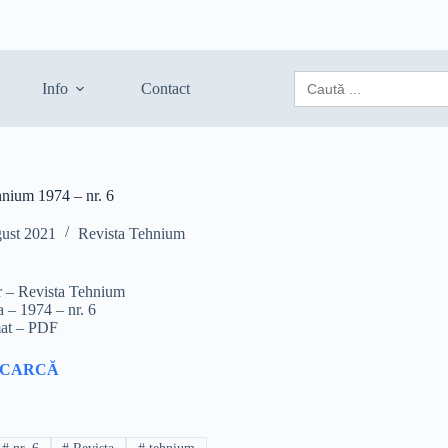
Search
Info
Contact
for:
hnium 1974 – nr. 6
gust 2021
Revista Tehnium
r – Revista Tehnium
a – 1974 – nr. 6
at – PDF
SCARCĂ