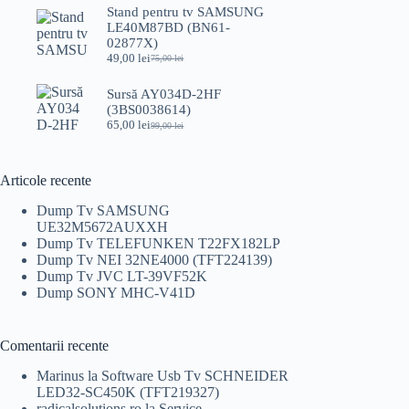
a
este:
Stand pentru tv SAMSUNG
fost:
49,00 lei.
LE40M87BD (BN61-
65,00 lei.
02877X)
49,00
lei
75,00
lei
Prețul
Prețul
inițial
curent
a
este:
Sursă AY034D-2HF
fost:
49,00 lei.
(3BS0038614)
75,00 lei.
65,00
lei
99,00
lei
Prețul
Prețul
inițial
curent
a
este:
fost:
65,00 lei.
Articole recente
99,00 lei.
Dump Tv SAMSUNG
UE32M5672AUXXH
Dump Tv TELEFUNKEN T22FX182LP
Dump Tv NEI 32NE4000 (TFT224139)
Dump Tv JVC LT-39VF52K
Dump SONY MHC-V41D
Comentarii recente
Marinus
la
Software Usb Tv SCHNEIDER
LED32-SC450K (TFT219327)
radicalsolutions.ro
la
Service