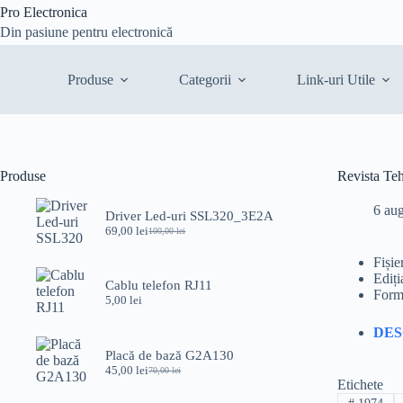
Sari
Pro Electronica
la
Din pasiune pentru electronică
conținut
Produse
Categorii
Link-uri Utile
Produse
Revista Te
6 au
Driver Led-uri SSL320_3E2A
69,00
lei
100,00
lei
Prețul
Prețul
inițial
curent
Fișie
a
este:
Ediți
fost:
69,00 lei.
Cablu telefon RJ11
Form
100,00 lei.
5,00
lei
DE
Placă de bază G2A130
45,00
lei
70,00
lei
Prețul
Prețul
Etichete
inițial
curent