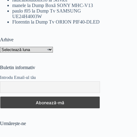
manele
la
Dump Boxă SONY MHC-V13
paulo f05
la
Dump Tv SAMSUNG
UE24H4003W
Florentin
la
Dump Tv ORION PIF40-DLED
Arhive
Arhive
Buletin informativ
Introdu Email-ul tău
Urmărește-ne