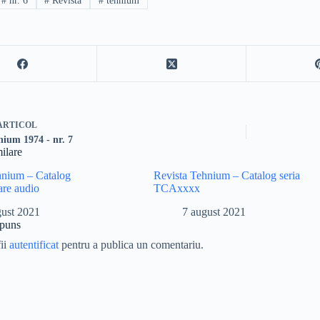
#
nr. 6
#
Revista
#
tehnium
ARTICOL
nium 1974 - nr. 7
milare
hnium – Catalog
Revista Tehnium – Catalog seria
are audio
TCAxxxx
gust 2021
7 august 2021
spuns
fii
autentificat
pentru a publica un comentariu.