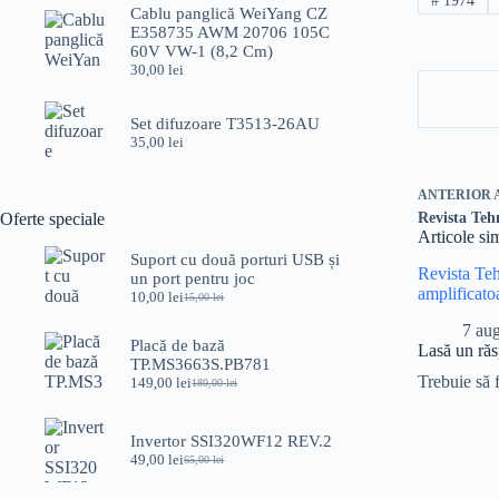
#
1974
a
este:
Cablu panglică WeiYang CZ
fost:
45,00 lei.
E358735 AWM 20706 105C
70,00 lei.
60V VW-1 (8,2 Cm)
30,00
lei
Set difuzoare T3513-26AU
35,00
lei
ANTERIOR
Oferte speciale
Revista Teh
Articole si
Suport cu două porturi USB și
Revista Te
un port pentru joc
amplificato
10,00
lei
15,00
lei
Prețul
Prețul
inițial
curent
7 au
a
este:
Placă de bază
Lasă un ră
fost:
10,00 lei.
TP.MS3663S.PB781
15,00 lei.
Trebuie să 
149,00
lei
180,00
lei
Prețul
Prețul
inițial
curent
a
este:
Invertor SSI320WF12 REV.2
fost:
149,00 lei.
49,00
lei
180,00 lei.
65,00
lei
Prețul
Prețul
inițial
curent