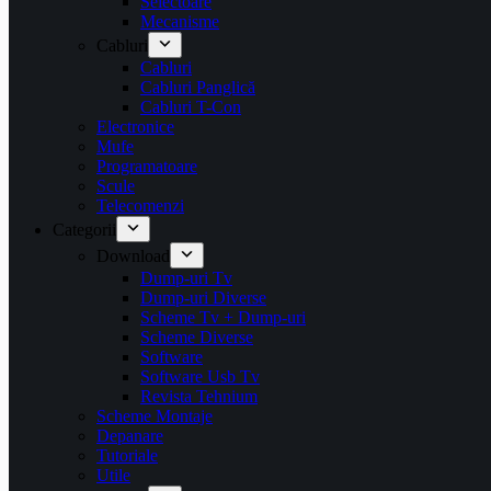
Selectoare
Mecanisme
Cabluri
Cabluri
Cabluri Panglică
Cabluri T-Con
Electronice
Mufe
Programatoare
Scule
Telecomenzi
Categorii
Download
Dump-uri Tv
Dump-uri Diverse
Scheme Tv + Dump-uri
Scheme Diverse
Software
Software Usb Tv
Revista Tehnium
Scheme Montaje
Depanare
Tutoriale
Utile