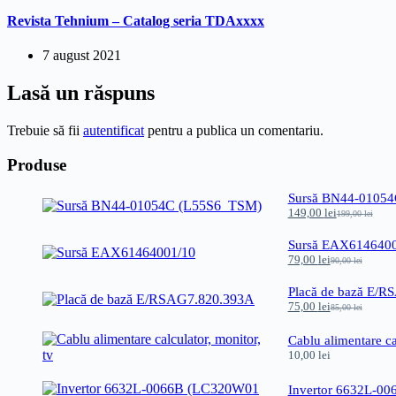
Revista Tehnium – Catalog seria TDAxxxx
7 august 2021
Lasă un răspuns
Trebuie să fii
autentificat
pentru a publica un comentariu.
Produse
Sursă BN44-0105
149,00
lei
199,00
lei
Prețul
Prețul
inițial
curent
Sursă EAX6146400
a
este:
79,00
lei
fost:
149,00 lei.
90,00
lei
Prețul
Prețul
199,00 lei.
inițial
curent
Placă de bază E/
a
este:
75,00
lei
fost:
79,00 lei.
85,00
lei
Prețul
Prețul
90,00 lei.
inițial
curent
Cablu alimentare ca
a
este:
10,00
lei
fost:
75,00 lei.
85,00 lei.
Invertor 6632L-