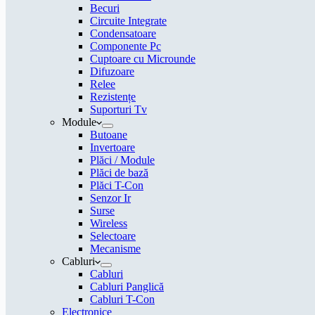
Becuri
Circuite Integrate
Condensatoare
Componente Pc
Cuptoare cu Microunde
Difuzoare
Relee
Rezistențe
Suporturi Tv
Module
Butoane
Invertoare
Plăci / Module
Plăci de bază
Plăci T-Con
Senzor Ir
Surse
Wireless
Selectoare
Mecanisme
Cabluri
Cabluri
Cabluri Panglică
Cabluri T-Con
Electronice