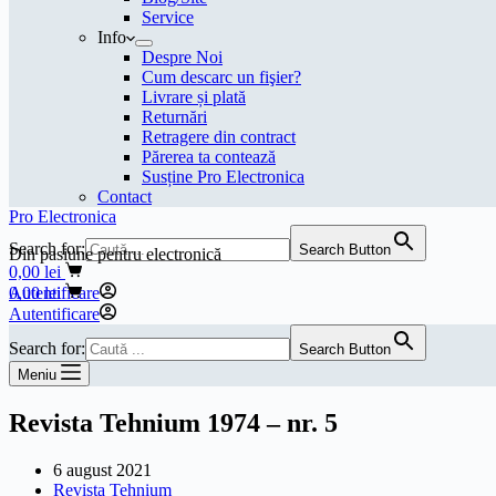
Service
Info
Despre Noi
Cum descarc un fişier?
Livrare și plată
Returnări
Retragere din contract
Părerea ta contează
Susține Pro Electronica
Contact
Pro Electronica
Search for:
Search Button
Din pasiune pentru electronică
Coș
0,00
lei
de
Coș
Autentificare
0,00
lei
cumpărături
de
Autentificare
cumpărături
Search for:
Search Button
Meniu
Revista Tehnium 1974 – nr. 5
6 august 2021
Revista Tehnium