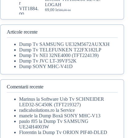
fost:
79,00 lei.
LOGAH
150,00 lei.
69,00
lei
80,00
lei
Prețul
Prețul
inițial
curent
a
este:
fost:
69,00 lei.
80,00 lei.
Articole recente
Dump Tv SAMSUNG UE32M5672AUXXH
Dump Tv TELEFUNKEN T22FX182LP
Dump Tv NEI 32NE4000 (TFT224139)
Dump Tv JVC LT-39VF52K
Dump SONY MHC-V41D
Comentarii recente
Marinus
la
Software Usb Tv SCHNEIDER
LED32-SC450K (TFT219327)
radicalsolutions.ro
la
Service
manele
la
Dump Boxă SONY MHC-V13
paulo f05
la
Dump Tv SAMSUNG
UE24H4003W
Florentin
la
Dump Tv ORION PIF40-DLED