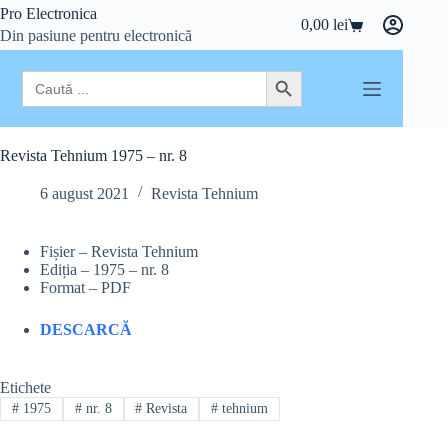
Sari
Pro Electronica
0,00
lei
la
Coș
Din pasiune pentru electronică
conținut
de
cumpărături
Search
Search Button
for:
Revista Tehnium 1975 – nr. 8
6 august 2021
Revista Tehnium
Fișier – Revista Tehnium
Ediția – 1975 – nr. 8
Format – PDF
DESCARCĂ
Etichete
#
1975
#
nr. 8
#
Revista
#
tehnium