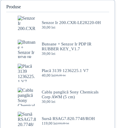
Produse
Senzor Ir 200.CXR-LE28220-0H
30,00
lei
Butoane + Senzor Ir PDP IR
RUBBER KEY_V1.7
39,00
lei
Placă 3139 1236225.1 V7
40,00
lei
50,00
lei
Prețul
Prețul
inițial
curent
a
este:
fost:
40,00 lei.
Cablu panglică Sony Chemicals
50,00 lei.
Corp AWM (5 cm)
30,00
lei
Sursă RSAG7.820.7748/ROH
119,00
lei
150,00
lei
Prețul
Prețul