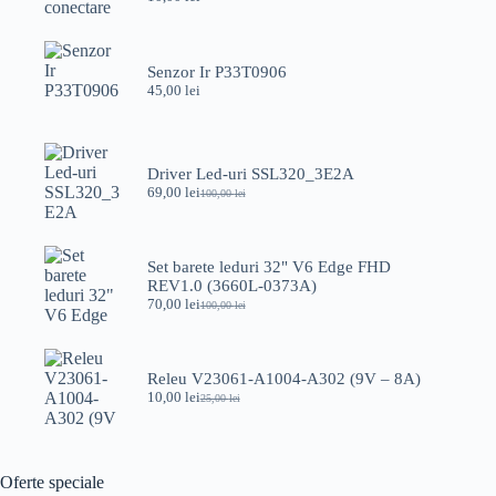
Senzor Ir P33T0906
45,00
lei
Driver Led-uri SSL320_3E2A
69,00
lei
100,00
lei
Prețul
Prețul
inițial
curent
a
este:
fost:
69,00 lei.
Set barete leduri 32" V6 Edge FHD
100,00 lei.
REV1.0 (3660L-0373A)
70,00
lei
100,00
lei
Prețul
Prețul
inițial
curent
a
este:
fost:
70,00 lei.
Releu V23061-A1004-A302 (9V – 8A)
100,00 lei.
10,00
lei
25,00
lei
Prețul
Prețul
inițial
curent
a
este:
fost:
10,00 lei.
25,00 lei.
Oferte speciale