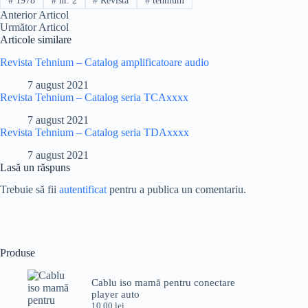
#
1978
#
nr. 2
#
Revista
#
tehnium
Anterior
Articol
Următor
Articol
Articole similare
Revista Tehnium – Catalog amplificatoare audio
7 august 2021
Revista Tehnium – Catalog seria TCAxxxx
7 august 2021
Revista Tehnium – Catalog seria TDAxxxx
7 august 2021
Lasă un răspuns
Trebuie să fii
autentificat
pentru a publica un comentariu.
Produse
Cablu iso mamă pentru conectare
player auto
10,00
lei