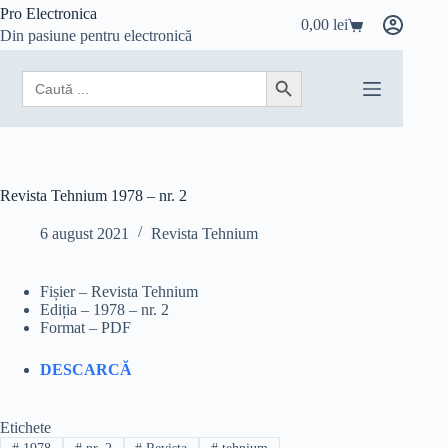
Sari
Pro Electronica
0,00
lei
la
Coș
Din pasiune pentru electronică
conținut
de
cumpărături
Search
Search Button
for:
Revista Tehnium 1978 – nr. 2
6 august 2021
Revista Tehnium
Fișier – Revista Tehnium
Ediția – 1978 – nr. 2
Format – PDF
DESCARCĂ
Etichete