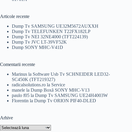
inițial
curent
a
este:
fost:
139,00 lei.
150,00 lei.
Articole recente
Dump Tv SAMSUNG UE32M5672AUXXH
Dump Tv TELEFUNKEN T22FX182LP
Dump Tv NEI 32NE4000 (TFT224139)
Dump Tv JVC LT-39VF52K
Dump SONY MHC-V41D
Comentarii recente
Marinus
la
Software Usb Tv SCHNEIDER LED32-
SC450K (TFT219327)
radicalsolutions.ro
la
Service
manele
la
Dump Boxă SONY MHC-V13
paulo f05
la
Dump Tv SAMSUNG UE24H4003W
Florentin
la
Dump Tv ORION PIF40-DLED
Arhive
Arhive