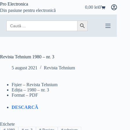
Sari
Pro Electronica
0,00
lei
0
la
Coș
Din pasiune pentru electronică
conținut
de
cumpărături
Search
Search Button
for:
Revista Tehnium 1980 – nr. 3
5 august 2021
Revista Tehnium
Fișier – Revista Tehnium
Ediția – 1980 – nr. 3
Format – PDF
DESCARCĂ
Etichete