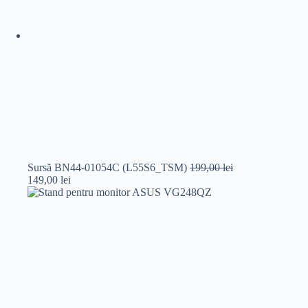
Sursă BN44-01054C (L55S6_TSM)
199,00
lei
Prețul
Prețul
149,00
lei
inițial
curent
a
este:
fost:
149,00 lei.
199,00 lei.