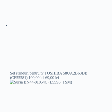
Set standuri pentru tv TOSHIBA 58UA2B63DB
Prețul
Prețul
(CF55581)
100,00
lei
69,00
lei
inițial
curent
a
este:
fost:
69,00 lei.
100,00 lei.