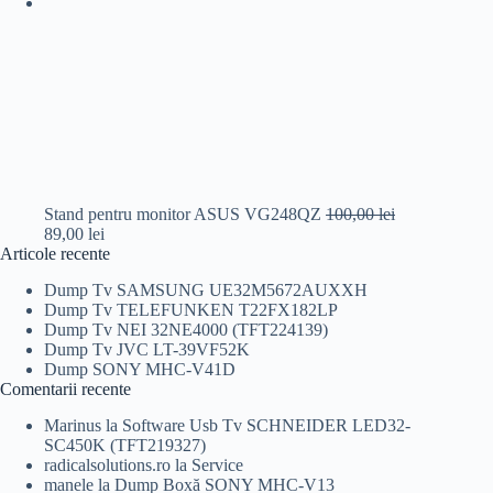
Stand pentru monitor ASUS VG248QZ
100,00
lei
Prețul
Prețul
89,00
lei
inițial
curent
Articole recente
a
este:
Dump Tv SAMSUNG UE32M5672AUXXH
fost:
89,00 lei.
Dump Tv TELEFUNKEN T22FX182LP
100,00 lei.
Dump Tv NEI 32NE4000 (TFT224139)
Dump Tv JVC LT-39VF52K
Dump SONY MHC-V41D
Comentarii recente
Marinus
la
Software Usb Tv SCHNEIDER LED32-
SC450K (TFT219327)
radicalsolutions.ro
la
Service
manele
la
Dump Boxă SONY MHC-V13