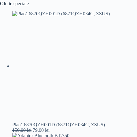
Oferte speciale
Placă 6870QZH001D (6871QZH034C, ZSUS)
Prețul
Prețul
150,00
lei
79,00
lei
inițial
curent