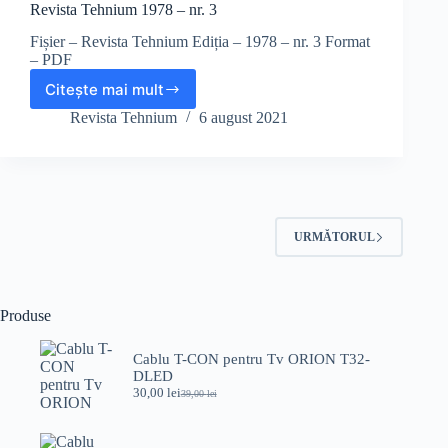
Revista Tehnium 1978 – nr. 3
Fișier – Revista Tehnium Ediția – 1978 – nr. 3 Format
– PDF
Citește mai mult
Revista
Tehnium
Revista Tehnium
6 august 2021
1978
–
nr.
3
URMĂTORUL
Produse
Cablu T-CON pentru Tv ORION T32-
DLED
30,00
lei
39,00
lei
Prețul
Prețul
inițial
curent
a
este:
fost:
30,00 lei.