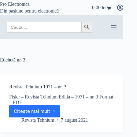
Sari
Pro Electronica
0,00
lei
la
Coș
Din pasiune pentru electronică
conținut
de
cumpărături
Search
Search Button
for:
Etichetă
nr. 3
Revista Tehnium 1971 – nr. 3
Fișier – Revista Tehnium Ediția – 1971 – nr. 3 Format
– PDF
Citește mai mult
Revista
Tehnium
Revista Tehnium
7 august 2021
1971
–
nr.