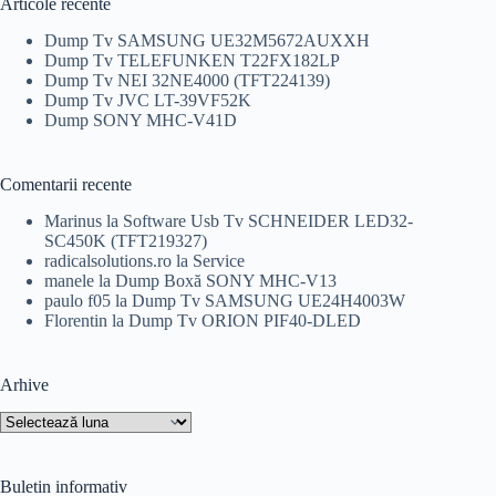
Articole recente
Dump Tv SAMSUNG UE32M5672AUXXH
Dump Tv TELEFUNKEN T22FX182LP
Dump Tv NEI 32NE4000 (TFT224139)
Dump Tv JVC LT-39VF52K
Dump SONY MHC-V41D
Comentarii recente
Marinus
la
Software Usb Tv SCHNEIDER LED32-
SC450K (TFT219327)
radicalsolutions.ro
la
Service
manele
la
Dump Boxă SONY MHC-V13
paulo f05
la
Dump Tv SAMSUNG UE24H4003W
Florentin
la
Dump Tv ORION PIF40-DLED
Arhive
Arhive
Buletin informativ