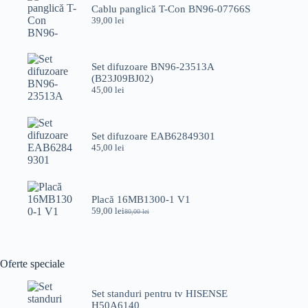
Cablu panglică T-Con BN96-07766S
39,00 lei.
39,00
lei
Set difuzoare BN96-23513A
(B23J09BJ02)
45,00
lei
Set difuzoare EAB62849301
45,00
lei
Placă 16MB1300-1 V1
59,00
lei
80,00
lei
Prețul
Prețul
inițial
curent
a
este:
fost:
59,00 lei.
80,00 lei.
Oferte speciale
Set standuri pentru tv HISENSE
H50A6140