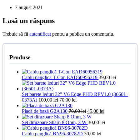
7 august 2021
Lasă un răspuns
Trebuie să fii
autentificat
pentru a publica un comentariu.
Produse
Cablu panglică T-Con EAD60956319
39,00
lei
Set barete leduri 32" V6 Edge FHD REV1.0 (3660L-
Prețul
Prețul
0373A)
100,00
lei
70,00
lei
inițial
curent
a
este:
Prețul
Prețul
Placă de bază G2A130
70,00
lei
45,00
lei
fost:
70,00 lei.
inițial
curent
100,00 lei.
a
este:
Set difuzoare Sharp 8 Ohm, 3 W
30,00
lei
fost:
45,00 lei.
70,00 lei.
Cablu panglică BN96-30782D
30,00
lei