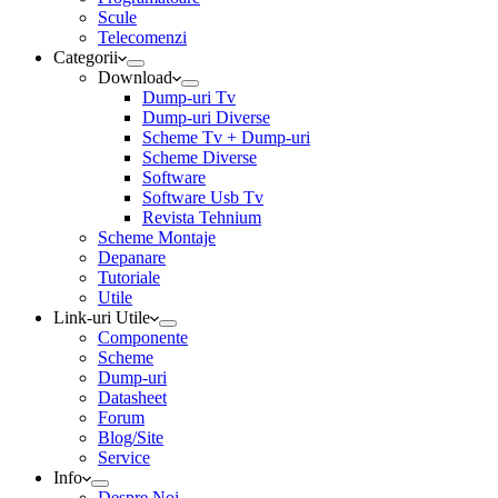
Scule
Telecomenzi
Categorii
Download
Dump-uri Tv
Dump-uri Diverse
Scheme Tv + Dump-uri
Scheme Diverse
Software
Software Usb Tv
Revista Tehnium
Scheme Montaje
Depanare
Tutoriale
Utile
Link-uri Utile
Componente
Scheme
Dump-uri
Datasheet
Forum
Blog/Site
Service
Info
Despre Noi