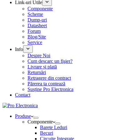
Link-uri Utile
Componente
Scheme
Dump-uri
Datasheet
Forum
Blog/Site
Service
Info
Despre Noi
Cum descarc un fişier?
Livrare și plată
Returnări
Retragere din contract
Părerea ta contează
Susține Pro Electronica
Contact
Produse
Componente
Barete Leduri
Becuri
Circuite Integrate