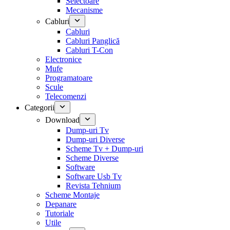
Selectoare
Mecanisme
Cabluri
Cabluri
Cabluri Panglică
Cabluri T-Con
Electronice
Mufe
Programatoare
Scule
Telecomenzi
Categorii
Download
Dump-uri Tv
Dump-uri Diverse
Scheme Tv + Dump-uri
Scheme Diverse
Software
Software Usb Tv
Revista Tehnium
Scheme Montaje
Depanare
Tutoriale
Utile