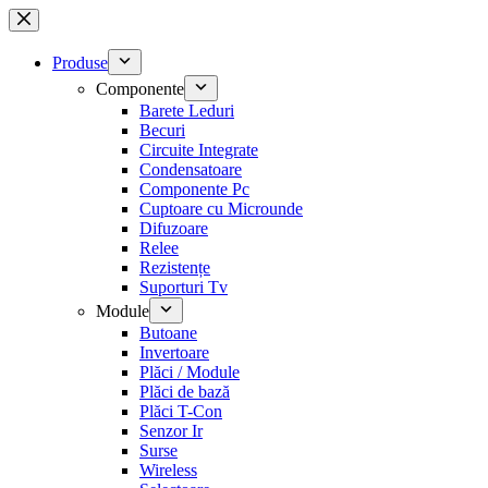
Sari
la
conținut
Produse
Componente
Barete Leduri
Becuri
Circuite Integrate
Condensatoare
Componente Pc
Cuptoare cu Microunde
Difuzoare
Relee
Rezistențe
Suporturi Tv
Module
Butoane
Invertoare
Plăci / Module
Plăci de bază
Plăci T-Con
Senzor Ir
Surse
Wireless