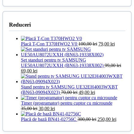
Reduceri
Prețul
Prețul
Placă T-Con T370HWO2 V0
100,00
lei
79,00
lei
inițial
curent
a
este:
fost:
79,00 lei.
Set standuri pentru tv SAMSUNG
100,00 lei.
UE50AU8072UXXH (BN63-19338X002)
99,00
lei
Prețul
Prețul
69,00
lei
inițial
curent
a
este:
fost:
69,00 lei.
Stand pentru tv SAMSUNG UE32EH4003WXBT
99,00 lei.
Prețul
Prețul
(BN63-09094X023)
70,00
lei
49,00
lei
inițial
curent
a
este:
Timer (programator) pentru cuptor cu microunde
Prețul
Prețul
fost:
49,00 lei.
35,00
lei
30,00
lei
inițial
curent
70,00 lei.
a
este:
Prețul
Prețul
Placă de bază BN41-02756C
300,00
lei
250,00
lei
fost:
30,00 lei.
inițial
curent
35,00 lei.
a
este: