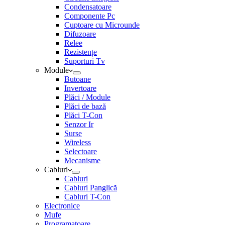
Condensatoare
Componente Pc
Cuptoare cu Microunde
Difuzoare
Relee
Rezistențe
Suporturi Tv
Module
Butoane
Invertoare
Plăci / Module
Plăci de bază
Plăci T-Con
Senzor Ir
Surse
Wireless
Selectoare
Mecanisme
Cabluri
Cabluri
Cabluri Panglică
Cabluri T-Con
Electronice
Mufe
Programatoare