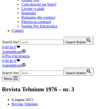
Cum descarc un fişier?
Livrare și plată
Returnări
Retragere din contract
Părerea ta contează
Susține Pro Electronica
Contact
Search for:
Search Button
Coș
0,00
lei
0
de
Autentificare
cumpărături
Coș
0,00
lei
0
de
Autentificare
cumpărături
Search for:
Search Button
Meniu
Revista Tehnium 1976 – nr. 3
6 august 2021
Revista Tehnium