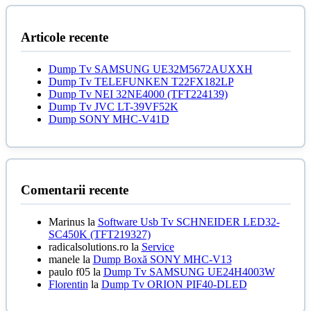
fost:
250,00 le
300,00 lei.
Articole recente
Dump Tv SAMSUNG UE32M5672AUXXH
Dump Tv TELEFUNKEN T22FX182LP
Dump Tv NEI 32NE4000 (TFT224139)
Dump Tv JVC LT-39VF52K
Dump SONY MHC-V41D
Comentarii recente
Marinus
la
Software Usb Tv SCHNEIDER LED32-
SC450K (TFT219327)
radicalsolutions.ro
la
Service
manele
la
Dump Boxă SONY MHC-V13
paulo f05
la
Dump Tv SAMSUNG UE24H4003W
Florentin
la
Dump Tv ORION PIF40-DLED