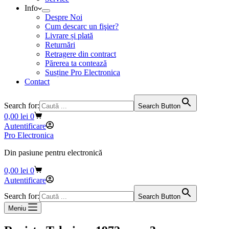
Info
Despre Noi
Cum descarc un fişier?
Livrare și plată
Returnări
Retragere din contract
Părerea ta contează
Susține Pro Electronica
Contact
Search for:
Search Button
Coș
0,00
lei
0
de
Autentificare
cumpărături
Pro Electronica
Din pasiune pentru electronică
Coș
0,00
lei
0
de
Autentificare
cumpărături
Search for:
Search Button
Meniu