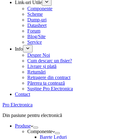
Link-uri Utile
Componente
Scheme
Dump-uri
Datasheet
Forum
Blog/Site
Service
Info
Despre Noi
Cum descarc un fişier?
Livrare și plată
Returnări
Retragere din contract
Părerea ta contează
Susține Pro Electronica
Contact
Pro Electronica
Din pasiune pentru electronică
Produse
Componente
Barete Leduri