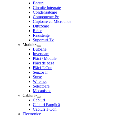
Becuri
Circuite Integrate
Condensatoare
Componente Pc
Cuptoare cu Microunde
Difuzoare
Relee
Rezistențe
Suporturi Tv
Module
Butoane
Invertoare
Plăci / Module
Plăci de bază
Plăci T-Con
Senzor Ir
Surse
Wireless
Selectoare
Mecanisme
Cabluri
Cabluri
Cabluri Panglică
Cabluri T-Con
Electronice