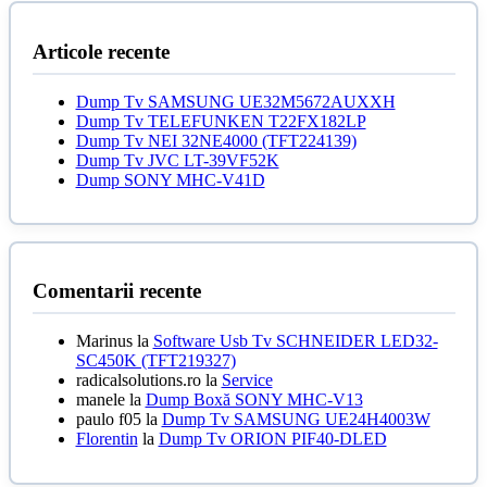
89,00 lei.
Articole recente
Dump Tv SAMSUNG UE32M5672AUXXH
Dump Tv TELEFUNKEN T22FX182LP
Dump Tv NEI 32NE4000 (TFT224139)
Dump Tv JVC LT-39VF52K
Dump SONY MHC-V41D
Comentarii recente
Marinus
la
Software Usb Tv SCHNEIDER LED32-
SC450K (TFT219327)
radicalsolutions.ro
la
Service
manele
la
Dump Boxă SONY MHC-V13
paulo f05
la
Dump Tv SAMSUNG UE24H4003W
Florentin
la
Dump Tv ORION PIF40-DLED