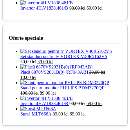
fost:
80,00 lei.
Prețul
140,00 lei.
Prețul
Invertor 4H.V1838.461/B
90,00
lei
69,00
lei
inițial
curent
a
este:
fost:
69,00 lei.
90,00 lei.
Oferte speciale
Set standuri pentru tv VORTEX V40R5162VS
Prețul
Prețul
50,00
lei
39,00
lei
inițial
curent
a
este:
Placă 6870VS2031B(0) [RF043AB]
30,00
lei
Prețul
Prețul
fost:
39,00 lei.
10,00
lei
inițial
curent
50,00 lei.
a
este:
Stand pentru monitor PHILIPS BDM3270QP
fost:
10,00 lei.
Prețul
Prețul
100,00
lei
89,00
lei
30,00 lei.
inițial
curent
a
este:
Prețul
Prețul
Invertor 4H.V1838.461/B
90,00
lei
69,00
lei
fost:
89,00 lei.
inițial
curent
100,00 lei.
Prețul
Prețul
a
este:
Sursă MLT666A
89,00
lei
69,00
lei
inițial
curent
fost:
69,00 lei.
a
este:
90,00 lei.
fost:
69,00 lei.