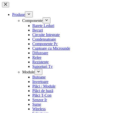
Sari
la
conținut
Produse
Componente
Barete Leduri
Becuri
Circuite Integrate
Condensatoare
Componente Pc
Cuptoare cu Microunde
Difuzoare
Relee
Rezistențe
Suporturi Tv
Module
Butoane
Invertoare
Plăci / Module
Plăci de bază
Plăci T-Con
Senzor Ir
Surse
Wireless