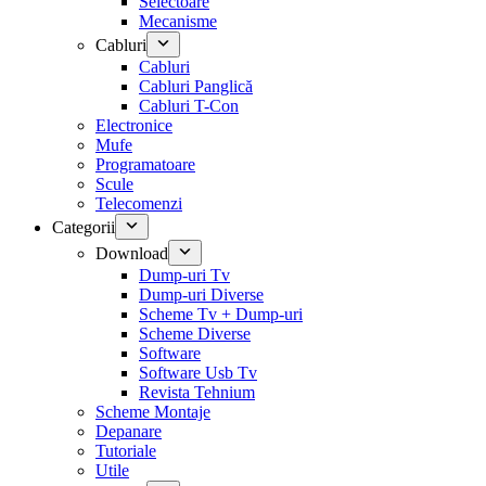
Selectoare
Mecanisme
Cabluri
Cabluri
Cabluri Panglică
Cabluri T-Con
Electronice
Mufe
Programatoare
Scule
Telecomenzi
Categorii
Download
Dump-uri Tv
Dump-uri Diverse
Scheme Tv + Dump-uri
Scheme Diverse
Software
Software Usb Tv
Revista Tehnium
Scheme Montaje
Depanare
Tutoriale
Utile