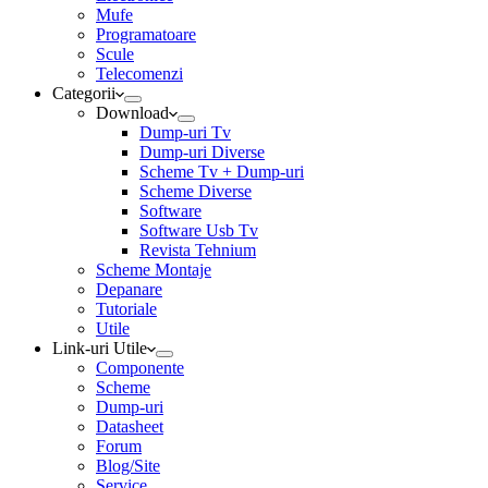
Mufe
Programatoare
Scule
Telecomenzi
Categorii
Download
Dump-uri Tv
Dump-uri Diverse
Scheme Tv + Dump-uri
Scheme Diverse
Software
Software Usb Tv
Revista Tehnium
Scheme Montaje
Depanare
Tutoriale
Utile
Link-uri Utile
Componente
Scheme
Dump-uri
Datasheet
Forum
Blog/Site
Service