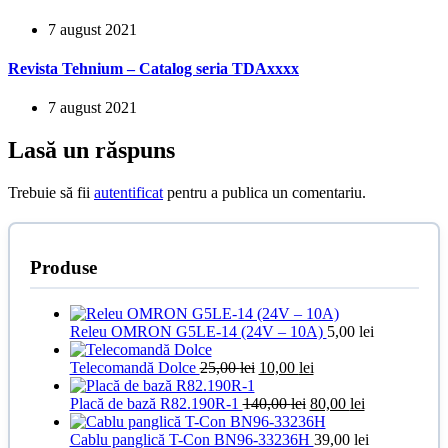
7 august 2021
Revista Tehnium – Catalog seria TDAxxxx
7 august 2021
Lasă un răspuns
Trebuie să fii
autentificat
pentru a publica un comentariu.
Produse
Releu OMRON G5LE-14 (24V – 10A)
5,00
lei
Prețul
Prețul
Telecomandă Dolce
25,00
lei
10,00
lei
inițial
curent
a
Prețul
este:
Prețul
Placă de bază R82.190R-1
140,00
lei
80,00
lei
fost:
inițial
10,00 lei.
curent
25,00 lei.
a
este:
Cablu panglică T-Con BN96-33236H
39,00
lei