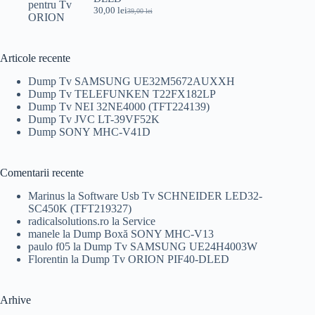
30,00
lei
39,00
lei
Prețul
Prețul
inițial
curent
a
este:
fost:
30,00 lei.
Articole recente
39,00 lei.
Dump Tv SAMSUNG UE32M5672AUXXH
Dump Tv TELEFUNKEN T22FX182LP
Dump Tv NEI 32NE4000 (TFT224139)
Dump Tv JVC LT-39VF52K
Dump SONY MHC-V41D
Comentarii recente
Marinus
la
Software Usb Tv SCHNEIDER LED32-
SC450K (TFT219327)
radicalsolutions.ro
la
Service
manele
la
Dump Boxă SONY MHC-V13
paulo f05
la
Dump Tv SAMSUNG UE24H4003W
Florentin
la
Dump Tv ORION PIF40-DLED
Arhive