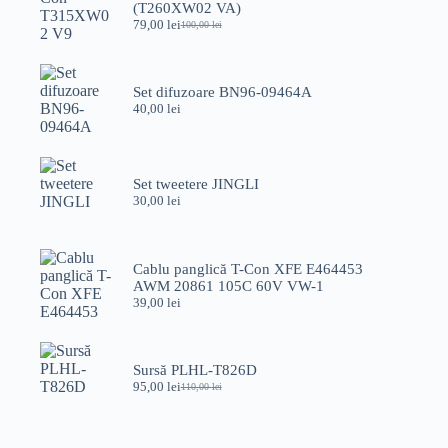
(T260XW02 VA)
79,00
lei
100,00
lei
Prețul
Prețul
inițial
curent
a
este:
fost:
79,00 lei.
Set difuzoare BN96-09464A
100,00 lei.
40,00
lei
Set tweetere JINGLI
30,00
lei
Cablu panglică T-Con XFE E464453
AWM 20861 105C 60V VW-1
39,00
lei
Sursă PLHL-T826D
95,00
lei
110,00
lei
Prețul
Prețul
inițial
curent
a
este:
fost:
95,00 lei.