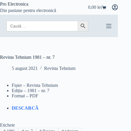
Sari
Pro Electronica
0,00
lei
la
Coș
Din pasiune pentru electronică
conținut
de
cumpărături
Search
Search Button
for:
Revista Tehnium 1981 – nr. 7
5 august 2021
Revista Tehnium
Fișier – Revista Tehnium
Ediția – 1981 – nr. 7
Format – PDF
DESCARCĂ
Etichete