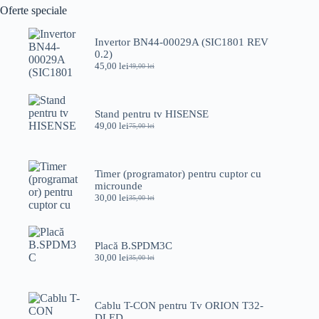
110,00 lei.
Oferte speciale
Invertor BN44-00029A (SIC1801 REV
0.2)
45,00
lei
49,00
lei
Prețul
Prețul
inițial
curent
a
este:
fost:
45,00 lei.
Stand pentru tv HISENSE
49,00 lei.
49,00
lei
75,00
lei
Prețul
Prețul
inițial
curent
a
este:
fost:
49,00 lei.
Timer (programator) pentru cuptor cu
75,00 lei.
microunde
30,00
lei
35,00
lei
Prețul
Prețul
inițial
curent
a
este:
fost:
30,00 lei.
Placă B.SPDM3C
35,00 lei.
30,00
lei
35,00
lei
Prețul
Prețul
inițial
curent
a
este:
fost:
30,00 lei.
Cablu T-CON pentru Tv ORION T32-
35,00 lei.
DLED