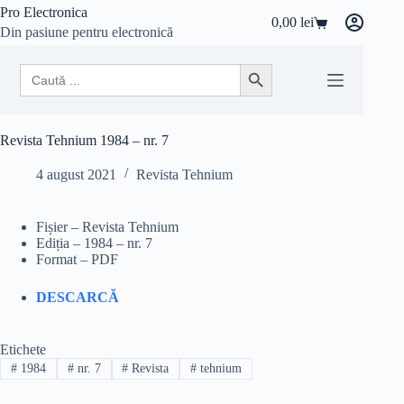
Sari
Pro Electronica
0,00
lei
la
Coș
Din pasiune pentru electronică
conținut
de
cumpărături
Search
Search Button
for:
Revista Tehnium 1984 – nr. 7
4 august 2021
Revista Tehnium
Fișier – Revista Tehnium
Ediția – 1984 – nr. 7
Format – PDF
DESCARCĂ
Etichete
#
1984
#
nr. 7
#
Revista
#
tehnium