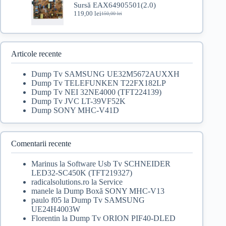
Sursă EAX64905501(2.0)
140,00 lei.
119,00
lei
150,00
lei
Prețul
Prețul
inițial
curent
a
este:
fost:
119,00 lei.
150,00 lei.
Articole recente
Dump Tv SAMSUNG UE32M5672AUXXH
Dump Tv TELEFUNKEN T22FX182LP
Dump Tv NEI 32NE4000 (TFT224139)
Dump Tv JVC LT-39VF52K
Dump SONY MHC-V41D
Comentarii recente
Marinus
la
Software Usb Tv SCHNEIDER
LED32-SC450K (TFT219327)
radicalsolutions.ro
la
Service
manele
la
Dump Boxă SONY MHC-V13
paulo f05
la
Dump Tv SAMSUNG
UE24H4003W
Florentin
la
Dump Tv ORION PIF40-DLED