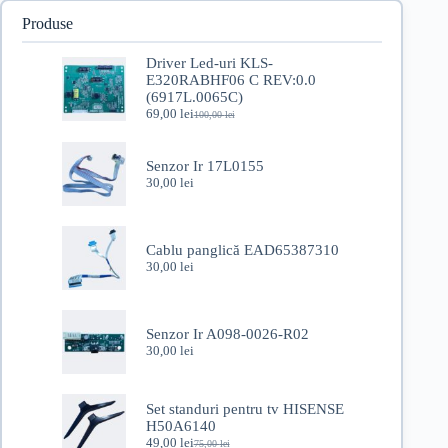
Produse
Driver Led-uri KLS-
E320RABHF06 C REV:0.0
(6917L.0065C)
69,00
lei
100,00
lei
Prețul
Prețul
inițial
curent
a
este:
Senzor Ir 17L0155
fost:
69,00 lei.
30,00
lei
100,00 lei.
Cablu panglică EAD65387310
30,00
lei
Senzor Ir A098-0026-R02
30,00
lei
Set standuri pentru tv HISENSE
H50A6140
49,00
lei
75,00
lei