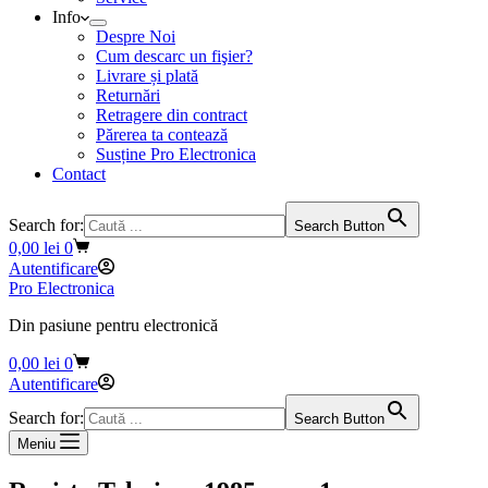
Info
Despre Noi
Cum descarc un fişier?
Livrare și plată
Returnări
Retragere din contract
Părerea ta contează
Susține Pro Electronica
Contact
Search for:
Search Button
Coș
0,00
lei
0
de
Autentificare
cumpărături
Pro Electronica
Din pasiune pentru electronică
Coș
0,00
lei
0
de
Autentificare
cumpărături
Search for:
Search Button
Meniu