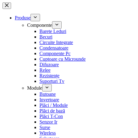
Sari
la
conținut
Produse
Componente
Barete Leduri
Becuri
Circuite Integrate
Condensatoare
Componente Pc
Cuptoare cu Microunde
Difuzoare
Relee
Rezistențe
Suporturi Tv
Module
Butoane
Invertoare
Plăci / Module
Plăci de bază
Plăci T-Con
Senzor Ir
Surse
Wireless