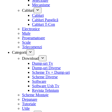
Selectoare
Mecanisme
Cabluri
Cabluri
Cabluri Panglică
Cabluri T-Con
Electronice
Mufe
Programatoare
Scule
Telecomenzi
Categorii
Download
Dump-uri Tv
Dump-uri Diverse
Scheme Tv + Dump-uri
Scheme Diverse
Software
Software Usb Tv
Revista Tehnium
Scheme Montaje
Depanare
Tutoriale
Utile