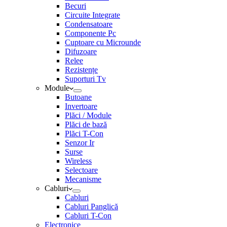
Becuri
Circuite Integrate
Condensatoare
Componente Pc
Cuptoare cu Microunde
Difuzoare
Relee
Rezistențe
Suporturi Tv
Module
Butoane
Invertoare
Plăci / Module
Plăci de bază
Plăci T-Con
Senzor Ir
Surse
Wireless
Selectoare
Mecanisme
Cabluri
Cabluri
Cabluri Panglică
Cabluri T-Con
Electronice