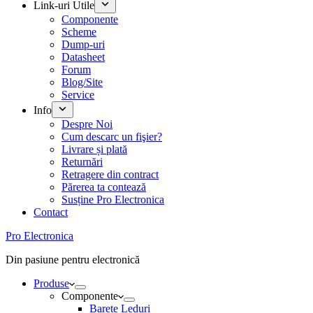
Link-uri Utile
Componente
Scheme
Dump-uri
Datasheet
Forum
Blog/Site
Service
Info
Despre Noi
Cum descarc un fişier?
Livrare și plată
Returnări
Retragere din contract
Părerea ta contează
Susține Pro Electronica
Contact
Pro Electronica
Din pasiune pentru electronică
Produse
Componente
Barete Leduri