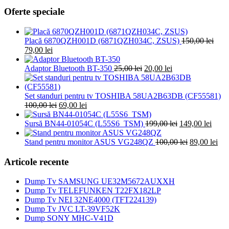
Oferte speciale
Placă 6870QZH001D (6871QZH034C, ZSUS)
150,00
lei
Prețul
Prețul
79,00
lei
inițial
curent
a
este:
Prețul
Prețul
Adaptor Bluetooth BT-350
25,00
lei
20,00
lei
fost:
79,00 lei.
inițial
curent
150,00 lei.
a
este:
fost:
20,00 lei.
Set standuri pentru tv TOSHIBA 58UA2B63DB (CF55581)
Prețul
Prețul
25,00 lei.
100,00
lei
69,00
lei
inițial
curent
a
este:
Prețul
Prețu
Sursă BN44-01054C (L55S6_TSM)
199,00
lei
149,00
lei
fost:
69,00 lei.
inițial
curen
100,00 lei.
a
Prețul
este:
Pre
Stand pentru monitor ASUS VG248QZ
100,00
lei
89,00
lei
fost:
inițial
149,0
cur
199,00 lei.
a
este
Articole recente
fost:
89,
100,00 lei.
Dump Tv SAMSUNG UE32M5672AUXXH
Dump Tv TELEFUNKEN T22FX182LP
Dump Tv NEI 32NE4000 (TFT224139)
Dump Tv JVC LT-39VF52K
Dump SONY MHC-V41D