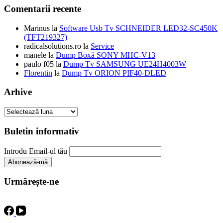
Comentarii recente
Marinus
la
Software Usb Tv SCHNEIDER LED32-SC450K
(TFT219327)
radicalsolutions.ro
la
Service
manele
la
Dump Boxă SONY MHC-V13
paulo f05
la
Dump Tv SAMSUNG UE24H4003W
Florentin
la
Dump Tv ORION PIF40-DLED
Arhive
Arhive
Buletin informativ
Introdu Email-ul tău
Urmărește-ne