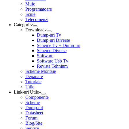
Mufe
Programatoare
Scule
Telecomenzi
Categorii
Download
Dump-uri Tv
Dump-uri Diverse
Scheme Tv + Dump-uri
Scheme Diverse
Software
Software Usb Tv
Revista Tehnium
Scheme Montaje
Depanare
Tutoriale
Utile
Link-uri Utile
Componente
Scheme
Dump-uri
Datasheet
Forum
Blog/Site
Service