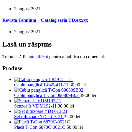
7 august 2021
Revista Tehnium – Catalog seria TDAxxxx
7 august 2021
Lasă un răspuns
Trebuie să fii
autentificat
pentru a publica un comentariu.
Produse
Cablu panglică 1-849-411-11
30,00
lei
Cablu panglică T-Con 090809B02
39,00
lei
Senzor Ir VDM192-11
30,00
lei
Set difuzoare YDT613-21
35,00
lei
Placă T-Con 6870C-0021C
50,00
lei