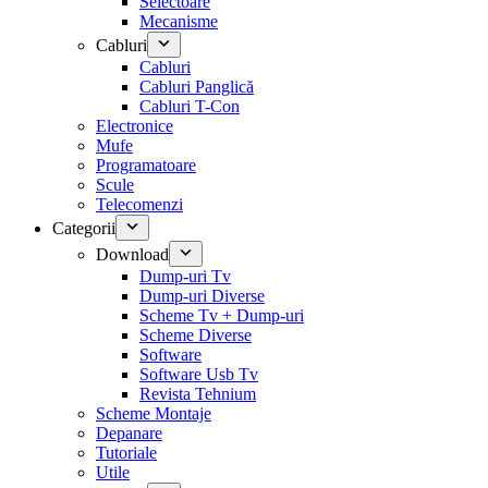
Selectoare
Mecanisme
Cabluri
Cabluri
Cabluri Panglică
Cabluri T-Con
Electronice
Mufe
Programatoare
Scule
Telecomenzi
Categorii
Download
Dump-uri Tv
Dump-uri Diverse
Scheme Tv + Dump-uri
Scheme Diverse
Software
Software Usb Tv
Revista Tehnium
Scheme Montaje
Depanare
Tutoriale
Utile