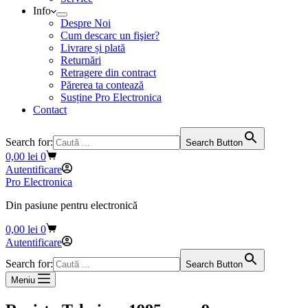
Info
Despre Noi
Cum descarc un fişier?
Livrare și plată
Returnări
Retragere din contract
Părerea ta contează
Susține Pro Electronica
Contact
Search for:
Search Button
Coș
0,00
lei
0
de
Autentificare
cumpărături
Pro Electronica
Din pasiune pentru electronică
Coș
0,00
lei
0
de
Autentificare
cumpărături
Search for:
Search Button
Meniu