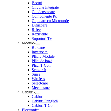
Becuri
Circuite Integrate
Condensatoare
Componente Pc
Cuptoare cu Microunde
Difuzoare
Relee
Rezistențe
Suporturi Tv
Module
Butoane
Invertoare
Plăci / Module
Plăci de bază
Plăci T-Con
Senzor Ir
Surse
Wireless
Selectoare
Mecanisme
Cabluri
Cabluri
Cabluri Panglică
Cabluri T-Con
Electronice