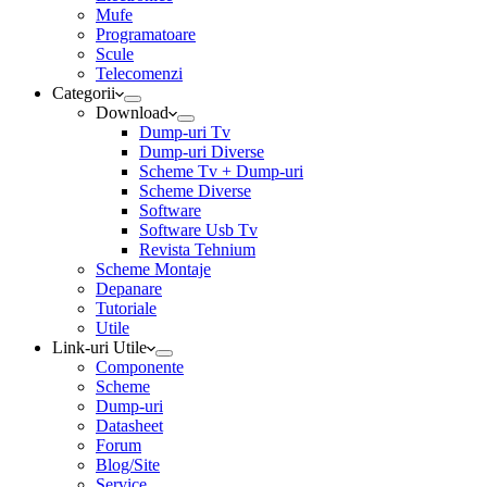
Mufe
Programatoare
Scule
Telecomenzi
Categorii
Download
Dump-uri Tv
Dump-uri Diverse
Scheme Tv + Dump-uri
Scheme Diverse
Software
Software Usb Tv
Revista Tehnium
Scheme Montaje
Depanare
Tutoriale
Utile
Link-uri Utile
Componente
Scheme
Dump-uri
Datasheet
Forum
Blog/Site
Service