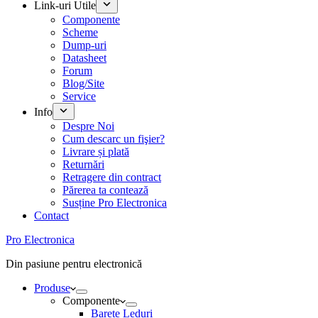
Link-uri Utile
Componente
Scheme
Dump-uri
Datasheet
Forum
Blog/Site
Service
Info
Despre Noi
Cum descarc un fişier?
Livrare și plată
Returnări
Retragere din contract
Părerea ta contează
Susține Pro Electronica
Contact
Pro Electronica
Din pasiune pentru electronică
Produse
Componente
Barete Leduri