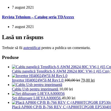
7 august 2021
Revista Tehnium – Catalog seria TDAxxxx
7 august 2021
Lasă un răspuns
Trebuie să fii
autentificat
pentru a publica un comentariu.
Produse
Cablu panglică TennRich-S AWM 20624 80C VW-1 (65 Cm)
Prețul
Prețul
Invertor HI40024W5I-M Rev1.0
100,00
lei
79,00
lei
inițial
curent
a
este:
Cablu Usb pentru imprimantă
10,00
lei
fost:
79,00 lei.
100,00 lei.
Set difuzoare L0EYAA000056
49,00
lei
Placă AP800 CP/B B-766 REV C (AP800TCPG0R EP53040