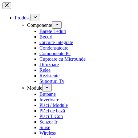
Sari
la
conținut
Produse
Componente
Barete Leduri
Becuri
Circuite Integrate
Condensatoare
Componente Pc
Cuptoare cu Microunde
Difuzoare
Relee
Rezistențe
Suporturi Tv
Module
Butoane
Invertoare
Plăci / Module
Plăci de bază
Plăci T-Con
Senzor Ir
Surse
Wireless