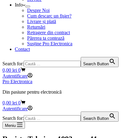
Info
Despre Noi
Cum descarc un fişier?
Livrare și plată
Returnări
Retragere din contract
Părerea ta contează
Susține Pro Electronica
Contact
Search for:
Search Button
Coș
0,00
lei
0
de
Autentificare
cumpărături
Pro Electronica
Din pasiune pentru electronică
Coș
0,00
lei
0
de
Autentificare
cumpărături
Search for:
Search Button
Meniu