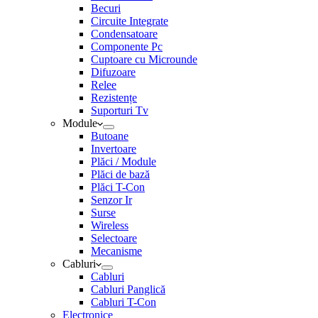
Becuri
Circuite Integrate
Condensatoare
Componente Pc
Cuptoare cu Microunde
Difuzoare
Relee
Rezistențe
Suporturi Tv
Module
Butoane
Invertoare
Plăci / Module
Plăci de bază
Plăci T-Con
Senzor Ir
Surse
Wireless
Selectoare
Mecanisme
Cabluri
Cabluri
Cabluri Panglică
Cabluri T-Con
Electronice