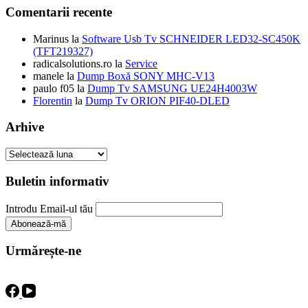
Comentarii recente
Marinus
la
Software Usb Tv SCHNEIDER LED32-SC450K
(TFT219327)
radicalsolutions.ro
la
Service
manele
la
Dump Boxă SONY MHC-V13
paulo f05
la
Dump Tv SAMSUNG UE24H4003W
Florentin
la
Dump Tv ORION PIF40-DLED
Arhive
Arhive
Buletin informativ
Introdu Email-ul tău
Urmărește-ne