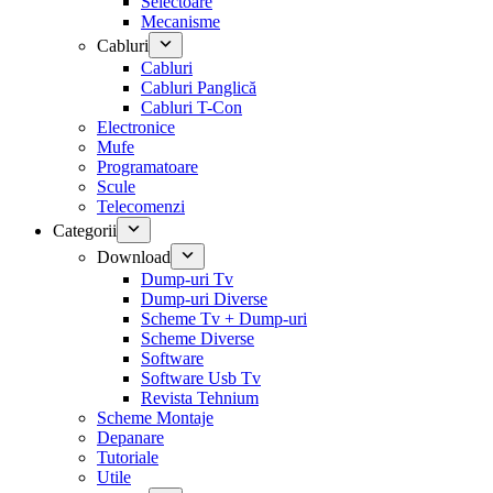
Selectoare
Mecanisme
Cabluri
Cabluri
Cabluri Panglică
Cabluri T-Con
Electronice
Mufe
Programatoare
Scule
Telecomenzi
Categorii
Download
Dump-uri Tv
Dump-uri Diverse
Scheme Tv + Dump-uri
Scheme Diverse
Software
Software Usb Tv
Revista Tehnium
Scheme Montaje
Depanare
Tutoriale
Utile