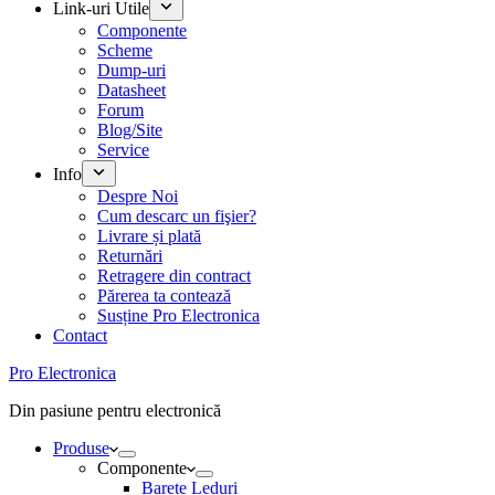
Link-uri Utile
Componente
Scheme
Dump-uri
Datasheet
Forum
Blog/Site
Service
Info
Despre Noi
Cum descarc un fişier?
Livrare și plată
Returnări
Retragere din contract
Părerea ta contează
Susține Pro Electronica
Contact
Pro Electronica
Din pasiune pentru electronică
Produse
Componente
Barete Leduri