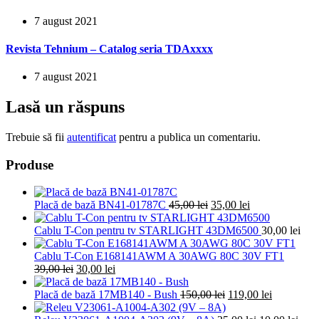
7 august 2021
Revista Tehnium – Catalog seria TDAxxxx
7 august 2021
Lasă un răspuns
Trebuie să fii
autentificat
pentru a publica un comentariu.
Produse
Prețul
Prețul
Placă de bază BN41-01787C
45,00
lei
35,00
lei
inițial
curent
a
este:
Cablu T-Con pentru tv STARLIGHT 43DM6500
30,00
lei
fost:
35,00 lei.
45,00 lei.
Cablu T-Con E168141AWM A 30AWG 80C 30V FT1
Prețul
Prețul
39,00
lei
30,00
lei
inițial
curent
a
este:
Prețul
Prețul
Placă de bază 17MB140 - Bush
150,00
lei
119,00
lei
fost:
30,00 lei.
inițial
curent