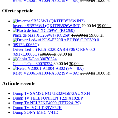
39,00 lei.
a
Prețul
este:
Preț
Releu V23061-A1004-A302 (9V – 8A)
25,00
lei
10,00
lei
fost:
inițial
119,00 lei.
cure
150,00 lei.
a
este:
Oferte speciale
fost:
10,00
25,00 lei.
Prețul
Preț
Invertor SB526WJ (QKITPB526WJN3)
70,00
lei
39,00
lei
inițial
cure
Prețul
a
Prețul
este
Placă de bază XC269WJ (KC269)
100,00
lei
59,00
lei
inițial
fost:
curent
39,0
a
70,00 lei.
este:
fost:
59,00 lei
Driver Led-uri KLS-E320RABHF06 C REV:0.0
Prețul
Prețul
100,00 lei.
(6917L.0065C)
100,00
lei
69,00
lei
inițial
curent
a
Prețul
este:
Prețul
Cablu T-Con 30070324
39,00
lei
30,00
lei
fost:
inițial
69,00 lei.
curent
100,00 lei.
a
este:
Prețul
Preț
Releu V23061-A1004-A302 (9V – 8A)
25,00
lei
10,00
lei
fost:
30,00 lei.
inițial
cure
39,00 lei.
a
este:
Articole recente
fost:
10,00
25,00 lei.
Dump Tv SAMSUNG UE32M5672AUXXH
Dump Tv TELEFUNKEN T22FX182LP
Dump Tv NEI 32NE4000 (TFT224139)
Dump Tv JVC LT-39VF52K
Dump SONY MHC-V41D