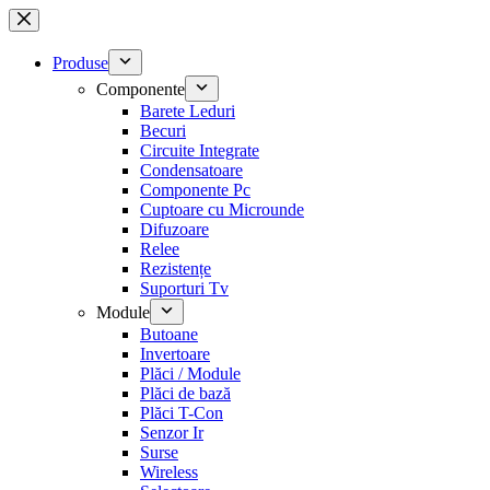
Sari
la
conținut
Produse
Componente
Barete Leduri
Becuri
Circuite Integrate
Condensatoare
Componente Pc
Cuptoare cu Microunde
Difuzoare
Relee
Rezistențe
Suporturi Tv
Module
Butoane
Invertoare
Plăci / Module
Plăci de bază
Plăci T-Con
Senzor Ir
Surse
Wireless