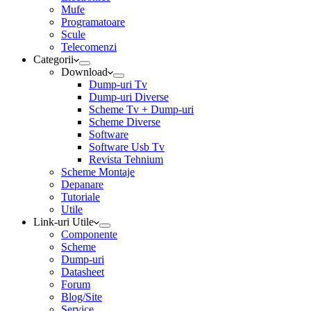
Mufe
Programatoare
Scule
Telecomenzi
Categorii
Download
Dump-uri Tv
Dump-uri Diverse
Scheme Tv + Dump-uri
Scheme Diverse
Software
Software Usb Tv
Revista Tehnium
Scheme Montaje
Depanare
Tutoriale
Utile
Link-uri Utile
Componente
Scheme
Dump-uri
Datasheet
Forum
Blog/Site
Service