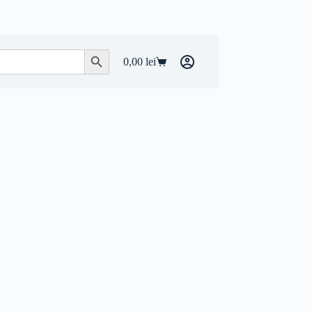
Search Button
0,00
lei
Coș
de
cumpărături