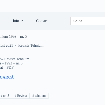
Search
Info
Contact
for:
hnium 1993 – nr. 5
gust 2021
Revista Tehnium
r – Revista Tehnium
a – 1993 – nr. 5
at – PDF
SCARCĂ
#
nr. 5
#
Revista
#
tehnium