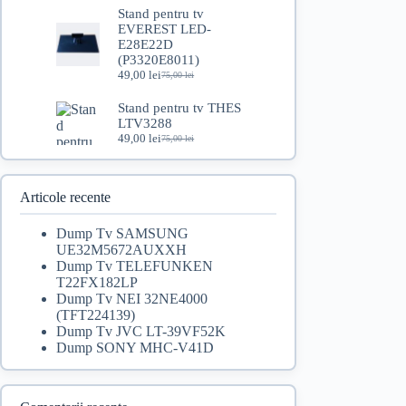
inițial
curent
Stand pentru tv
a
este:
EVEREST LED-
fost:
49,00 lei.
E28E22D
80,00 lei.
(P3320E8011)
49,00
lei
75,00
lei
Prețul
Prețul
inițial
curent
Stand pentru tv THES
a
este:
LTV3288
fost:
49,00 lei.
49,00
lei
75,00 lei.
75,00
lei
Prețul
Prețul
inițial
curent
a
este:
fost:
49,00 lei.
Articole recente
75,00 lei.
Dump Tv SAMSUNG
UE32M5672AUXXH
Dump Tv TELEFUNKEN
T22FX182LP
Dump Tv NEI 32NE4000
(TFT224139)
Dump Tv JVC LT-39VF52K
Dump SONY MHC-V41D