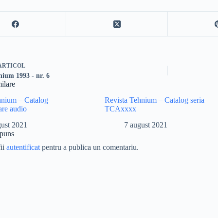
ARTICOL
nium 1993 - nr. 6
milare
hnium – Catalog
Revista Tehnium – Catalog seria
are audio
TCAxxxx
gust 2021
7 august 2021
spuns
fii
autentificat
pentru a publica un comentariu.