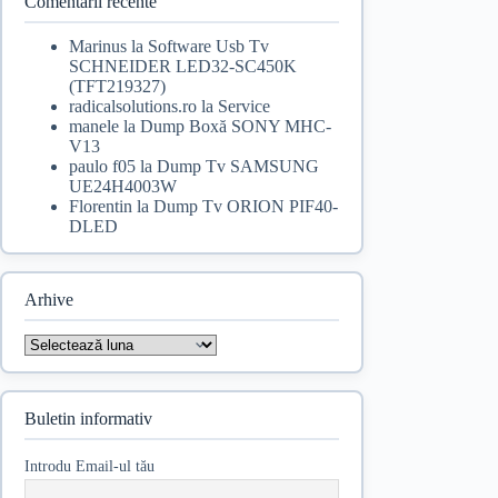
Comentarii recente
Marinus
la
Software Usb Tv
SCHNEIDER LED32-SC450K
(TFT219327)
radicalsolutions.ro
la
Service
manele
la
Dump Boxă SONY MHC-
V13
paulo f05
la
Dump Tv SAMSUNG
UE24H4003W
Florentin
la
Dump Tv ORION PIF40-
DLED
Arhive
Arhive
Buletin informativ
Introdu Email-ul tău