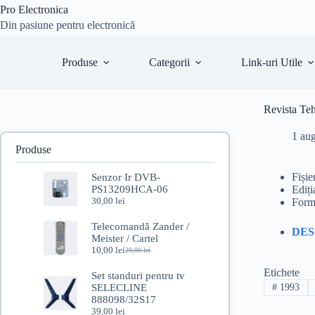
Sari
Pro Electronica
la
Din pasiune pentru electronică
conținut
Produse
Categorii
Link-uri Utile
Revista Te
1 au
Produse
Fișie
Senzor Ir DVB-
PS13209HCA-06
Ediți
30,00
lei
Form
Telecomandă Zander /
DE
Meister / Cartel
10,00
lei
20,00
lei
Prețul
Prețul
inițial
curent
Etichete
Set standuri pentru tv
a
este:
SELECLINE
#
1993
fost:
10,00 lei.
888098/32S17
20,00 lei.
39,00
lei