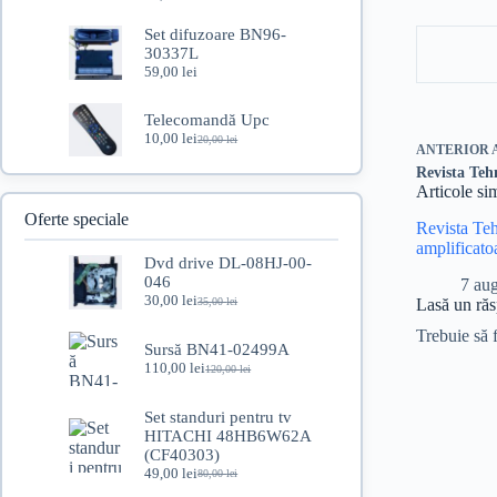
Set difuzoare BN96-
30337L
59,00
lei
Telecomandă Upc
10,00
lei
20,00
lei
Prețul
Prețul
ANTERIOR
inițial
curent
Revista Teh
a
este:
Articole si
fost:
10,00 lei.
20,00 lei.
Oferte speciale
Revista Te
amplificato
Dvd drive DL-08HJ-00-
046
7 au
30,00
lei
35,00
lei
Lasă un ră
Prețul
Prețul
inițial
curent
Trebuie să 
a
este:
Sursă BN41-02499A
fost:
30,00 lei.
110,00
lei
120,00
lei
Prețul
Prețul
35,00 lei.
inițial
curent
a
este:
Set standuri pentru tv
fost:
110,00 lei.
HITACHI 48HB6W62A
120,00 lei.
(CF40303)
49,00
lei
80,00
lei
Prețul
Prețul