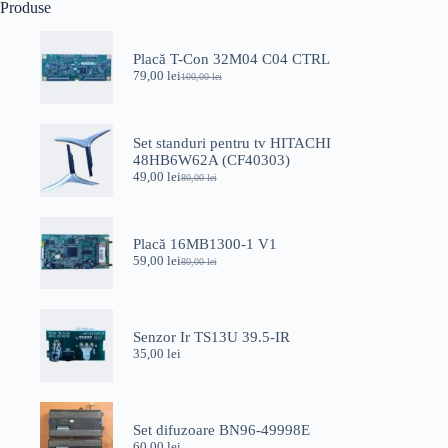
Produse
Placă T-Con 32M04 C04 CTRL
79,00
lei
100,00
lei
Prețul
Prețul
inițial
curent
a
este:
fost:
79,00 lei.
Set standuri pentru tv HITACHI
100,00 lei.
48HB6W62A (CF40303)
49,00
lei
80,00
lei
Prețul
Prețul
inițial
curent
a
este:
fost:
49,00 lei.
Placă 16MB1300-1 V1
80,00 lei.
59,00
lei
80,00
lei
Prețul
Prețul
inițial
curent
a
este:
fost:
59,00 lei.
80,00 lei.
Senzor Ir TS13U 39.5-IR
35,00
lei
Set difuzoare BN96-49998E
60,00
lei