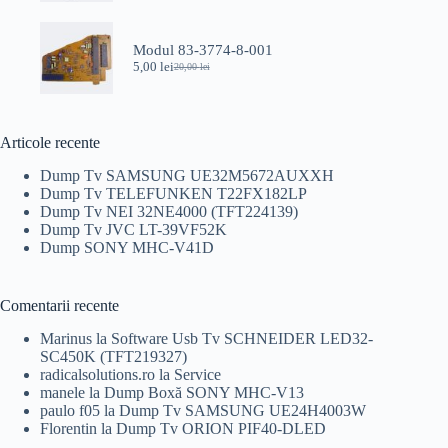
inițial
curent
a
este:
fost:
89,00 lei.
Modul 83-3774-8-001
100,00 lei.
5,00
lei
20,00
lei
Prețul
Prețul
inițial
curent
a
este:
fost:
5,00 lei.
20,00 lei.
Articole recente
Dump Tv SAMSUNG UE32M5672AUXXH
Dump Tv TELEFUNKEN T22FX182LP
Dump Tv NEI 32NE4000 (TFT224139)
Dump Tv JVC LT-39VF52K
Dump SONY MHC-V41D
Comentarii recente
Marinus
la
Software Usb Tv SCHNEIDER LED32-
SC450K (TFT219327)
radicalsolutions.ro
la
Service
manele
la
Dump Boxă SONY MHC-V13
paulo f05
la
Dump Tv SAMSUNG UE24H4003W
Florentin
la
Dump Tv ORION PIF40-DLED