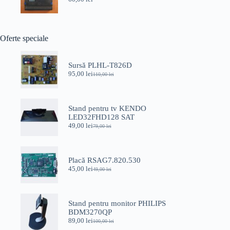
Oferte speciale
Sursă PLHL-T826D
95,00
lei
110,00
lei
Prețul
Prețul
inițial
curent
a
este:
fost:
95,00 lei.
Stand pentru tv KENDO
110,00 lei.
LED32FHD128 SAT
49,00
lei
79,00
lei
Prețul
Prețul
inițial
curent
a
este:
fost:
49,00 lei.
Placă RSAG7.820.530
79,00 lei.
45,00
lei
49,00
lei
Prețul
Prețul
inițial
curent
a
este:
fost:
45,00 lei.
Stand pentru monitor PHILIPS
49,00 lei.
BDM3270QP
89,00
lei
100,00
lei
Prețul
Prețul