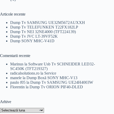
inițial
curent
a
este:
fost:
39,00 lei.
55,00 lei.
Articole recente
Dump Tv SAMSUNG UE32M5672AUXXH
Dump Tv TELEFUNKEN T22FX182LP
Dump Tv NEI 32NE4000 (TFT224139)
Dump Tv JVC LT-39VF52K
Dump SONY MHC-V41D
Comentarii recente
Marinus
la
Software Usb Tv SCHNEIDER LED32-
SC450K (TFT219327)
radicalsolutions.ro
la
Service
manele
la
Dump Boxă SONY MHC-V13
paulo f05
la
Dump Tv SAMSUNG UE24H4003W
Florentin
la
Dump Tv ORION PIF40-DLED
Arhive
Arhive