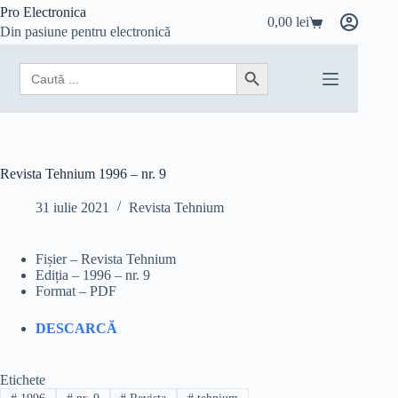
Sari
Pro Electronica
0,00
lei
la
Coș
Din pasiune pentru electronică
conținut
de
cumpărături
Search
Search Button
for:
Revista Tehnium 1996 – nr. 9
31 iulie 2021
Revista Tehnium
Fișier – Revista Tehnium
Ediția – 1996 – nr. 9
Format – PDF
DESCARCĂ
Etichete