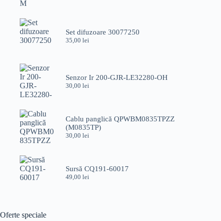
Set difuzoare 30077250
35,00
lei
Senzor Ir 200-GJR-LE32280-OH
30,00
lei
Cablu panglică QPWBM0835TPZZ
(M0835TP)
30,00
lei
Sursă CQ191-60017
49,00
lei
Oferte speciale