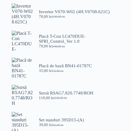
Invertor V070-W02 (4H.V0708.621C)
79,00
lei
100,00
lei
Prețul
Prețul
inițial
curent
a
este:
fost:
79,00 lei.
Placă T-Con LC470DUE-
100,00 lei.
SFRI_Control_Ver 1.0
79,00
lei
100,00
lei
Prețul
Prețul
inițial
curent
a
este:
fost:
79,00 lei.
Placă de bază BN41-01787C
100,00 lei.
35,00
lei
45,00
lei
Prețul
Prețul
inițial
curent
a
este:
fost:
35,00 lei.
45,00 lei.
Sursă RSAG7.820.7748/ROH
119,00
lei
150,00
lei
Prețul
Prețul
inițial
curent
a
este:
fost:
119,00 lei.
150,00 lei.
Set standuri 395D15-(A)
39,00
lei
55,00
lei
Prețul
Prețul